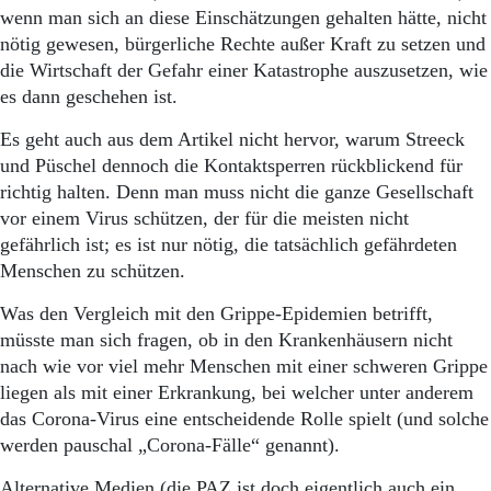
Aktuelle Ausgabe
wenn man sich an diese Einschätzungen gehalten hätte, nicht
Abonnenten-Login
nötig gewesen, bürgerliche Rechte außer Kraft zu setzen und
Abonnent werden
die Wirtschaft der Gefahr einer Katastrophe auszusetzen, wie
Abo Prämien
es dann geschehen ist.
Archiv
Mediadaten
Es geht auch aus dem Artikel nicht hervor, warum Streeck
Kontakt
und Püschel dennoch die Kontaktsperren rückblickend für
Impressum
richtig halten. Denn man muss nicht die ganze Gesellschaft
Datenschutz
vor einem Virus schützen, der für die meisten nicht
gefährlich ist; es ist nur nötig, die tatsächlich gefährdeten
Menschen zu schützen.
Was den Vergleich mit den Grippe-Epidemien betrifft,
müsste man sich fragen, ob in den Krankenhäusern nicht
nach wie vor viel mehr Menschen mit einer schweren Grippe
liegen als mit einer Erkrankung, bei welcher unter anderem
das Corona-Virus eine entscheidende Rolle spielt (und solche
werden pauschal „Corona-Fälle“ genannt).
Alternative Medien (die PAZ ist doch eigentlich auch ein