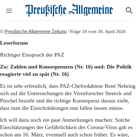
Politik
©
Preußische Allgemeine Zeitung
Suchen und finden
/ Folge 18 vom 30. April 2020
Kultur
Leserforum
Wirtschaft
Panorama
Richtiger Einspruch der PAZ
Gesellschaft
Leben
Zu: Zahlen und Konsequenzen (Nr. 16) und: Die Politik
Geschichte
reagierte viel zu spät (Nr. 16)
Ostpreußen
Pommern
Es ist sehr erfreulich, dass PAZ-Chefredakteur René Nehring
Berlin-Brandenburg
sich auf die Untersuchungen der Virenforscher Streeck und
Schlesien
Püschel bezieht und die richtige Konsequenz daraus zieht,
Danzig und Westpreußen
dass man die Einschränkungen nun fallen lassen müsse.
Bücher
Ich will dazu noch ein paar Anmerkungen machen: Solche
Start
Einschätzungen der Gefährlichkeit des Corona-Virus gab es
Wer wir sind
schon am 16. März, eventuell auch schon früher. Es wäre,