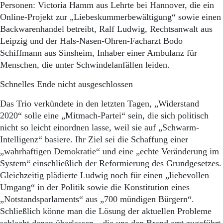
Aktuelle Ausgabe
Personen: Victoria Hamm aus Lehrte bei Hannover, die ein
Abonnenten-Login
Online-Projekt zur „Liebeskummerbewältigung“ sowie einen
Abonnent werden
Backwarenhandel betreibt, Ralf Ludwig, Rechtsanwalt aus
Abo Prämien
Leipzig und der Hals-Nasen-Ohren-Facharzt Bodo
Archiv
Schiffmann aus Sinsheim, Inhaber einer Ambulanz für
Mediadaten
Menschen, die unter Schwindelanfällen leiden.
Kontakt
Schnelles Ende nicht ausgeschlossen
Impressum
Datenschutz
Das Trio verkündete in den letzten Tagen, „Widerstand
2020“ solle eine „Mitmach-Partei“ sein, die sich politisch
nicht so leicht einordnen lasse, weil sie auf „Schwarm-
Intelligenz“ basiere. Ihr Ziel sei die Schaffung einer
„wahrhaftigen Demokratie“ und eine „echte Veränderung im
System“ einschließlich der Reformierung des Grundgesetzes.
Gleichzeitig plädierte Ludwig noch für einen „liebevollen
Umgang“ in der Politik sowie die Konstitution eines
„Notstandsparlaments“ aus „700 mündigen Bürgern“.
Schließlich könne man die Lösung der aktuellen Probleme