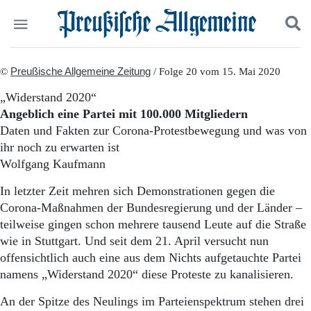
Politik
©
Preußische Allgemeine Zeitung
Suchen und finden
/ Folge 20 vom 15. Mai 2020
Kultur
„Widerstand 2020“
Wirtschaft
Angeblich eine Partei mit 100.000 Mitgliedern
Panorama
Daten und Fakten zur Corona-Protestbewegung und was von
Gesellschaft
ihr noch zu erwarten ist
Leben
Wolfgang Kaufmann
Geschichte
Ostpreußen
In letzter Zeit mehren sich Demonstrationen gegen die
Pommern
Corona-Maßnahmen der Bundesregierung und der Länder –
Berlin-Brandenburg
teilweise gingen schon mehrere tausend Leute auf die Straße
Schlesien
Danzig und Westpreußen
wie in Stuttgart. Und seit dem 21. April versucht nun
Bücher
offensichtlich auch eine aus dem Nichts aufgetauchte Partei
namens „Widerstand 2020“ diese Proteste zu kanalisieren.
Start
Wer wir sind
An der Spitze des Neulings im Parteienspektrum stehen drei