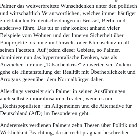
Aktuelle Ausgabe
Palmer das weitverbreitete Wunschdenken unter den politisch
Abonnenten-Login
und wirtschaftlich Verantwortlichen, welches immer häufiger
Abonnent werden
zu eklatanten Fehlentscheidungen in Brüssel, Berlin und
Abo Prämien
Archiv
anderswo führe. Das tut er sehr konkret anhand vieler
Mediadaten
Beispiele vom Wohnen und der Inneren Sicherheit über
Bauprojekte bis hin zum Umwelt- oder Klimaschutz in all
Kontakt
seinen Facetten. Auf jedem dieser Gebiete, so Palmer,
Impressum
dominiere nun das hypermoralische Denken, was als
Datenschutz
Anzeichen für eine „Tatsachenkrise“ zu werten sei. Zudem
gehe die Hintanstellung der Realität mit Überheblichkeit und
Arroganz gegenüber dem Normalbürger daher.
Allerdings versteigt sich Palmer in seinen Ausführungen
auch selbst zu moralinsauren Tiraden, wenn es um
„Rechtspopulisten“ im Allgemeinen und die Alternative für
Deutschland (AfD) im Besonderen geht.
Andererseits verdienen Palmers zehn Thesen über Politik und
Wirklichkeit Beachtung, da sie recht prägnant beschreiben