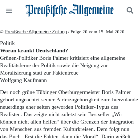
Politik
©
Preußische Allgemeine Zeitung
Suchen und finden
/ Folge 20 vom 15. Mai 2020
Kultur
Politik
Wirtschaft
Woran krankt Deutschland?
Panorama
Grünen-Politiker Boris Palmer kritisiert eine allgemeine
Gesellschaft
Realitätsferne der Politik sowie die Neigung zur
Leben
Moralisierung statt zur Faktentreue
Geschichte
Ostpreußen
Wolfgang Kaufmann
Pommern
Der noch grüne Tübinger Oberbürgermeister Boris Palmer
Berlin-Brandenburg
gehört ungeachtet seiner Parteizugehörigkeit zum hierzulande
Schlesien
Danzig und Westpreußen
neuerdings eher selten geworden Politiker-Typus des
Bücher
Realisten. Das zeigte nicht zuletzt sein Bestseller „Wir
können nicht allen helfen“ über die Grenzen der Integration
Start
von Menschen aus fremden Kulturkreisen. Dem folgt nun
Wer wir sind
das Buch „Erst die Fakten, dann die Moral“. Darin geißelt