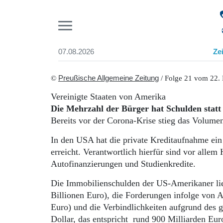
Pr
07.08.2026
Ze
Suchen und finden
Start
©
Preußische Allgemeine Zeitung
/ Folge 21 vom 22.
Wer wir sind
Vereinigte Staaten von Amerika
Aktuelle Ausgabe
Die Mehrzahl der Bürger hat Schulden statt
Abonnenten-Login
Bereits vor der Corona-Krise stieg das Volume
Abonnent werden
Abo Prämien
In den USA hat die private Kreditaufnahme ein
Archiv
erreicht. Verantwortlich hierfür sind vor all
Mediadaten
Autofinanzierungen und Studienkredite.
Die Immobilienschulden der US-Amerikaner lieg
Billionen Euro), die Forderungen infolge von A
Euro) und die Verbindlichkeiten aufgrund des g
Dollar, das entspricht rund 900 Milliarden Eur