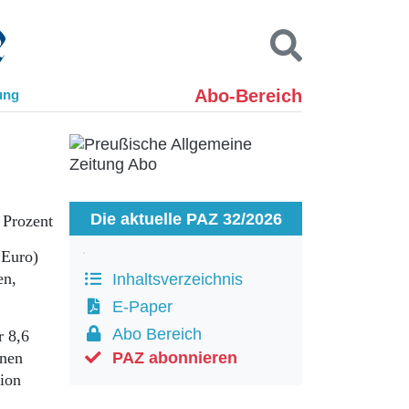
Abo-Bereich
ung
Kontakt
Impressum
Datenschutz
SUCHEN
Die aktuelle PAZ 32/2026
 Prozent
 Euro)
en,
Inhaltsverzeichnis
E-Paper
Abo Bereich
r 8,6
onen
PAZ abonnieren
lion