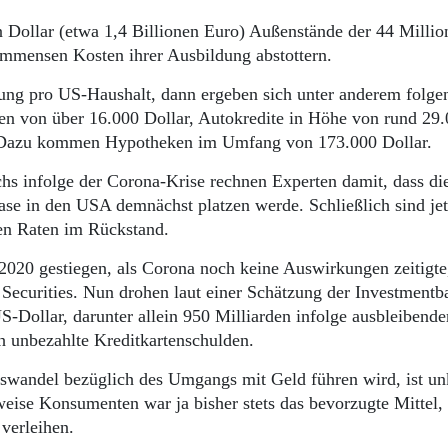
Dollar (etwa 1,4 Billionen Euro) Außenstände der 44 Millio
 immensen Kosten ihrer Ausbildung abstottern.
dung pro US-Haushalt, dann ergeben sich unter anderem folge
en von über 16.000 Dollar, Autokredite in Höhe von rund 29
r. Dazu kommen Hypotheken im Umfang von 173.000 Dollar.
hs infolge der Corona-Krise rechnen Experten damit, dass di
lase in den USA demnächst platzen werde. Schließlich sind jet
ren Raten im Rückstand.
 2020 gestiegen, als Corona noch keine Auswirkungen zeitigte
ecurities. Nun drohen laut einer Schätzung der Investmentb
S-Dollar, darunter allein 950 Milliarden infolge ausbleibende
 unbezahlte Kreditkartenschulden.
swandel bezüglich des Umgangs mit Geld führen wird, ist unk
ise Konsumenten war ja bisher stets das bevorzugte Mittel,
 verleihen.