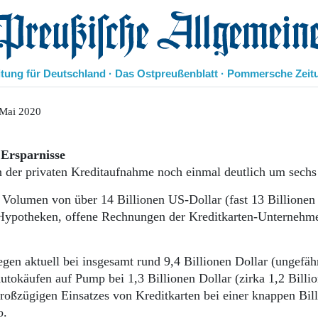
eußische Allgemeine Zeitung
itung für Deutschland · Das Ostpreußenblatt · Pommersche Zeit
Politik
 Mai 2020
Kultur
Wirtschaft
 Ersparnisse
Panorama
n der privaten Kreditaufnahme noch einmal deutlich um sechs
Gesellschaft
Leben
 Volumen von über 14 Billionen US-Dollar (fast 13 Billionen
Geschichte
em Hypotheken, offene Rechnungen der Kreditkarten-Unternehm
Ostpreußen
Pommern
Berlin-Brandenburg
en aktuell bei insgesamt rund 9,4 Billionen Dollar (ungefäh
Schlesien
utokäufen auf Pump bei 1,3 Billionen Dollar (zirka 1,2 Billi
Danzig und Westpreußen
roßzügigen Einsatzes von Kreditkarten bei einer knappen Bil
Bücher
o.