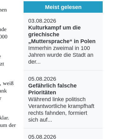
Meist gelesen
nen
03.08.2026
Kulturkampf um die
nde
griechische
.000
„Muttersprache“ in Polen
Immerhin zweimal in 100
Jahren wurde die Stadt an
e
der...
zt
05.08.2026
, weiß
Gefährlich falsche
ank
Prioritäten
r
Während linke politisch
Verantwortliche krampfhaft
rechts fahnden, formiert
lar.
sich auf...
 um der
05.08.2026