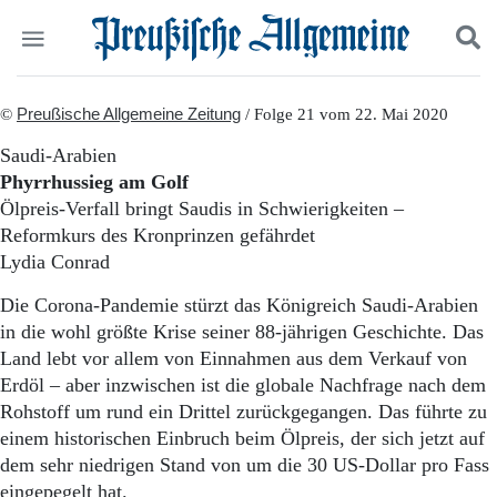
Politik
©
Preußische Allgemeine Zeitung
Suchen und finden
/ Folge 21 vom 22. Mai 2020
Kultur
Saudi-Arabien
Wirtschaft
Phyrrhussieg am Golf
Panorama
Ölpreis-Verfall bringt Saudis in Schwierigkeiten –
Gesellschaft
Reformkurs des Kronprinzen gefährdet
Leben
Lydia Conrad
Geschichte
Ostpreußen
Die Corona-Pandemie stürzt das Königreich Saudi-Arabien
Pommern
in die wohl größte Krise seiner 88-jährigen Geschichte. Das
Berlin-Brandenburg
Land lebt vor allem von Einnahmen aus dem Verkauf von
Schlesien
Danzig und Westpreußen
Erdöl – aber inzwischen ist die globale Nachfrage nach dem
Bücher
Rohstoff um rund ein Drittel zurückgegangen. Das führte zu
einem historischen Einbruch beim Ölpreis, der sich jetzt auf
Start
dem sehr niedrigen Stand von um die 30 US-Dollar pro Fass
Wer wir sind
eingepegelt hat.