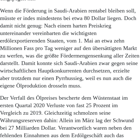
Aktuelle Ausgabe
Abonnenten-Login
Wenn die Förderung in Saudi-Arabien rentabel bleiben soll,
Abonnent werden
müsste er indes mindestens bei etwa 80 Dollar liegen. Doch
Abo Prämien
damit nicht genug: Nach einem harten Preiskrieg
Archiv
untereinander vereinbarten die wichtigsten
Mediadaten
erdölexportierenden Staaten, vom 1. Mai an etwa zehn
Kontakt
Millionen Fass pro Tag weniger auf den übersättigten Markt
Impressum
zu werfen, was die größte Fördermengensenkung aller Zeiten
Datenschutz
darstellt. Damit konnte sich Saudi-Arabien zwar gegen seine
wirtschaftlichen Hauptkonkurrenten durchsetzen, erzielte
aber trotzdem nur einen Pyrrhussieg, weil es nun auch die
eigene Ölproduktion drosseln muss.
Der Verfall des Ölpreises bescherte dem Wüstenstaat im
ersten Quartal 2020 Verluste von fast 25 Prozent im
Vergleich zu 2019. Gleichzeitig schmolzen seine
Währungsreserven dahin: Allein im März lag der Schwund
bei 27 Milliarden Dollar. Verantwortlich waren neben den
fehlenden Einnahmen aus dem Erdölgeschäft auch das