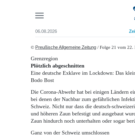
Pr
06.08.2026
Ze
Suchen und finden
Start
©
Preußische Allgemeine Zeitung
/ Folge 21 vom 22.
Wer wir sind
Grenzregion
Aktuelle Ausgabe
Plötzlich abgeschnitten
Abonnenten-Login
Eine deutsche Exklave im Lockdown: Das klei
Abonnent werden
Bodo Bost
Abo Prämien
Archiv
Die Corona-Abwehr hat bei einigen Ländern ein
Mediadaten
bei denen der Nachbar zum gefährlichen Infekt
Schweiz. Nicht nur dass die deutsch-schweize
und höheren Zaun befestigt und ausgebaut wurd
Zaun hindurch noch unterhalten oder sogar be
Ganz von der Schweiz umschlossen