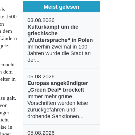
Meist gelesen
als
ute 1500
03.08.2026
en
Kulturkampf um die
ch dem
griechische
 Ländern
„Muttersprache“ in Polen
jetzt
Immerhin zweimal in 100
Jahren wurde die Stadt an
der...
gemacht
in dem
05.08.2026
eiter in
Europas angekündigter
„Green Deal“ bröckelt
Immer mehr grüne
se galt.
Vorschriften werden leise
 von
zurückgefahren und
inger
drohende Sanktionen...
icht
ise in
05.08.2026
inger