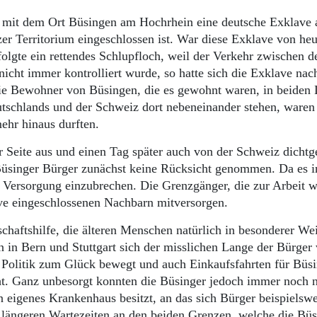
s mit dem Ort Büsingen am Hochrhein eine deutsche Exklave 
er Territorium eingeschlossen ist. War diese Exklave von he
olgte ein rettendes Schlupfloch, weil der Verkehr zwischen d
icht immer kontrolliert wurde, so hatte sich die Exklave na
ie Bewohner von Büsingen, die es gewohnt waren, in beiden
utschlands und der Schweiz dort nebeneinander stehen, waren 
mehr hinaus durften.
 Seite aus und einen Tag später auch von der Schweiz dicht
 Büsinger Bürger zunächst keine Rücksicht genommen. Da es 
e Versorgung einzubrechen. Die Grenzgänger, die zur Arbeit w
ave eingeschlossenen Nachbarn mitversorgen.
aftshilfe, die älteren Menschen natürlich in besonderer Wei
en in Bern und Stuttgart sich der misslichen Lange der Bürger
 Politik zum Glück bewegt und auch Einkaufsfahrten für Büs
t. Ganz unbesorgt konnten die Büsinger jedoch immer noch n
n eigenes Krankenhaus besitzt, an das sich Bürger beispielswe
 längeren Wartezeiten an den beiden Grenzen, welche die Büs