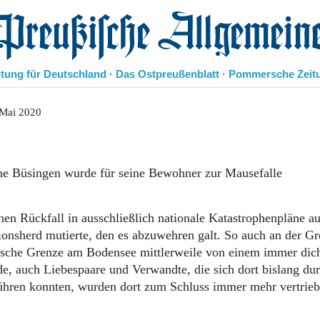
eußische Allgemeine Zeitung
itung für Deutschland · Das Ostpreußenblatt · Pommersche Zeit
Politik
 Mai 2020
Kultur
Wirtschaft
Panorama
ne Büsingen wurde für seine Bewohner zur Mausefalle
Gesellschaft
Leben
Geschichte
en Rückfall in ausschließlich nationale Katastrophenpläne au
Ostpreußen
ionsherd mutierte, den es abzuwehren galt. So auch an der Gr
Pommern
rische Grenze am Bodensee mittlerweile von einem immer dic
Berlin-Brandenburg
e, auch Liebespaare und Verwandte, die sich dort bislang du
Schlesien
Danzig und Westpreußen
rühren konnten, wurden dort zum Schluss immer mehr vertrie
Bücher