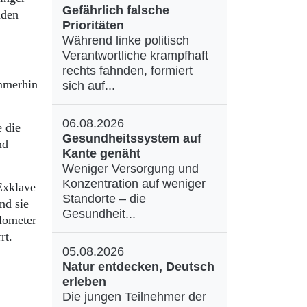
Gefährlich falsche
nden
Prioritäten
Während linke politisch
Verantwortliche krampfhaft
rechts fahnden, formiert
mmerhin
sich auf...
06.08.2026
e die
Gesundheitssystem auf
nd
Kante genäht
Weniger Versorgung und
Konzentration auf weniger
Exklave
Standorte – die
nd sie
Gesundheit...
ilometer
rt.
05.08.2026
Natur entdecken, Deutsch
erleben
Die jungen Teilnehmer der