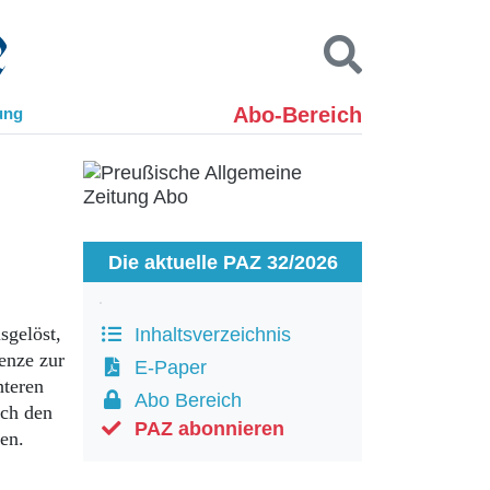
Abo-Bereich
ung
Kontakt
Impressum
Datenschutz
SUCHEN
Die aktuelle PAZ 32/2026
sgelöst,
Inhaltsverzeichnis
enze zur
E-Paper
hteren
Abo Bereich
rch den
PAZ abonnieren
ben.