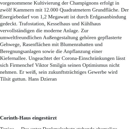
Aktuelle Ausgabe
vorgenommene Kultivierung der Champignons erfolgt in
Abonnenten-Login
zwölf Kammern mit 12.000 Quadratmetern Grundfläche. Der
Abonnent werden
Energiebedarf von 1,2 Megawatt ist durch Erdgasanbindung
Abo Prämien
gedeckt. Trafostation, Kesselhaus und Kühlhaus
Archiv
vervollständigen die moderne Anlage. Zur
Mediadaten
umweltfreundlichen Außengestaltung gehören gepflasterte
Kontakt
Gehwege, Rasenflächen mit Blumenrabatten und
Impressum
Beregnungsanlagen sowie die Anpflanzung einer
Datenschutz
Kiefernallee. Ungeachtet der Corona-Einschränkungen lässt
sich Firmenchef Viktor Smilgin seinen Optimismus nicht
nehmen. Er weiß, sein zukunftsträchtiges Gewerbe wird
Tilsit guttun. Hans Dzieran
Corinth-Haus eingestürzt