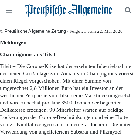
Politik
©
Preußische Allgemeine Zeitung
Suchen und finden
/ Folge 21 vom 22. Mai 2020
Kultur
Meldungen
Wirtschaft
Panorama
Champignons aus Tilsit
Gesellschaft
Leben
Tilsit – Die Corona-Krise hat der ersehnten Inbetriebnahme
Geschichte
der neuen Großanlage zum Anbau von Champignons vorerst
Ostpreußen
einen Riegel vorgeschoben. Mit einer Summe von
Pommern
umgerechnet 2,8 Millionen Euro hat ein Investor an der
Berlin-Brandenburg
westlichen Peripherie von Tilsit seine Marktidee umgesetzt
Schlesien
und wird zunächst pro Jahr 3500 Tonnen der begehrten
Danzig und Westpreußen
Delikatesse erzeugen. 90 Mitarbeiter warten auf baldige
Bücher
Lockerungen der Corona-Beschränkungen und eine Flotte
Start
von 21 Kühlfahrzeugen steht in den Startlöchern. Die unter
Wer wir sind
Verwendung von angeliefertem Substrat und Pilzmyzel