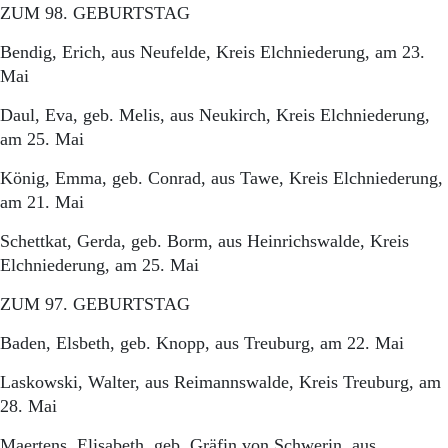
Aktuelle Ausgabe
ZUM 98. GEBURTSTAG
Abonnenten-Login
Abonnent werden
Bendig, Erich, aus Neufelde, Kreis Elchniederung, am 23.
Abo Prämien
Mai
Archiv
Mediadaten
Daul, Eva, geb. Melis, aus Neukirch, Kreis Elchniederung,
am 25. Mai
Kontakt
Impressum
König, Emma, geb. Conrad, aus Tawe, Kreis Elchniederung,
Datenschutz
am 21. Mai
Schettkat, Gerda, geb. Borm, aus Heinrichswalde, Kreis
Elchniederung, am 25. Mai
ZUM 97. GEBURTSTAG
Baden, Elsbeth, geb. Knopp, aus Treuburg, am 22. Mai
Laskowski, Walter, aus Reimannswalde, Kreis Treuburg, am
28. Mai
Maertens, Elisabeth, geb. Gräfin von Schwerin, aus