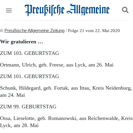
Politik
©
Preußische Allgemeine Zeitung
Suchen und finden
/ Folge 21 vom 22. Mai 2020
Kultur
Wir gratulieren …
Wirtschaft
Panorama
ZUM 103. GEBURTSTAG
Gesellschaft
Leben
Ortmann, Ulrich, geb. Freese, aus Lyck, am 26. Mai
Geschichte
ZUM 101. GEBURTSTAG
Ostpreußen
Pommern
Schunk, Hildegard, geb. Fortak, aus Ittau, Kreis Neidenburg,
Berlin-Brandenburg
am 24. Mai
Schlesien
Danzig und Westpreußen
ZUM 99. GEBURTSTAG
Bücher
Ossa, Lieselotte, geb. Romanowski, aus Reichenwalde, Kreis
Start
Lyck, am 28. Mai
Wer wir sind