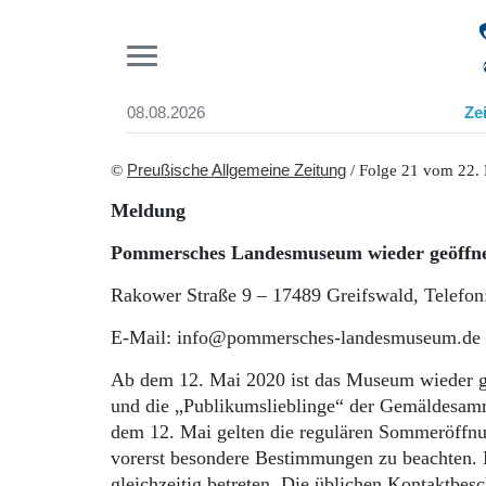
Pr
08.08.2026
Ze
Suchen und finden
Start
©
Preußische Allgemeine Zeitung
/ Folge 21 vom 22.
Wer wir sind
Meldung
Aktuelle Ausgabe
Abonnenten-Login
Pommersches Landesmuseum wieder geöffn
Abonnent werden
Abo Prämien
Rakower Straße 9 – 17489 Greifswald, Telefon
Archiv
E-Mail: info@pommersches-landesmuseum.d
Mediadaten
Ab dem 12. Mai 2020 ist das Museum wieder g
und die „Publikumslieblinge“ der Gemäldesamm
dem 12. Mai gelten die regulären Sommeröffnun
vorerst besondere Bestimmungen zu beachten
gleichzeitig betreten. Die üblichen Kontaktb