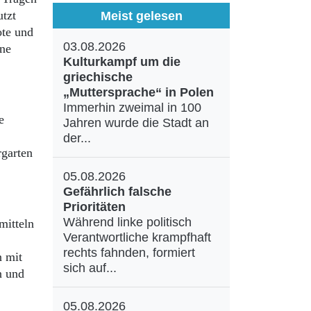
utzt
Meist gelesen
te und
03.08.2026
ine
Kulturkampf um die
griechische
„Muttersprache“ in Polen
Immerhin zweimal in 100
e
Jahren wurde die Stadt an
der...
rgarten
05.08.2026
Gefährlich falsche
Prioritäten
Während linke politisch
mitteln
Verantwortliche krampfhaft
rechts fahnden, formiert
n mit
sich auf...
n und
05.08.2026