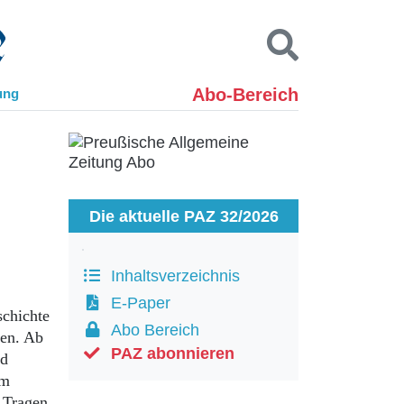
Abo-Bereich
ung
Kontakt
Impressum
Datenschutz
SUCHEN
Die aktuelle PAZ 32/2026
Inhaltsverzeichnis
E-Paper
chichte
Abo Bereich
den. Ab
PAZ abonnieren
nd
um
 Tragen