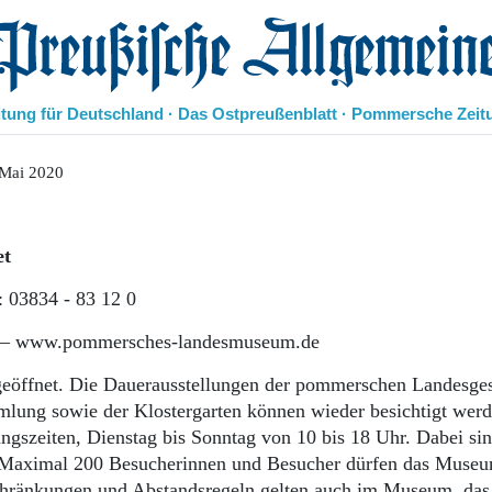
eußische Allgemeine Zeitung
itung für Deutschland · Das Ostpreußenblatt · Pommersche Zeit
Politik
 Mai 2020
Kultur
Wirtschaft
Panorama
et
Gesellschaft
Leben
: 03834 - 83 12 0
Geschichte
e – www.pommersches-landesmuseum.de
Ostpreußen
Pommern
eöffnet. Die Dauerausstellungen der pommerschen Landesges
Berlin-Brandenburg
lung sowie der Klostergarten können wieder besichtigt wer
Schlesien
gszeiten, Dienstag bis Sonntag von 10 bis 18 Uhr. Dabei si
Danzig und Westpreußen
. Maximal 200 Besucherinnen und Besucher dürfen das Muse
Bücher
eschränkungen und Abstandsregeln gelten auch im Museum, das