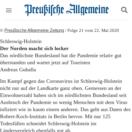
Politik
©
Preußische Allgemeine Zeitung
Suchen und finden
/ Folge 21 vom 22. Mai 2020
Kultur
Schleswig-Holstein
Wirtschaft
Der Norden macht sich locker
Panorama
Das nördlichste Bundesland hat die Pandemie relativ gut
Gesellschaft
überstanden und wartet jetzt auf Touristen
Leben
Andreas Guballa
Geschichte
Ostpreußen
Im Kampf gegen das Coronavirus ist Schleswig-Holstein
Pommern
nicht nur auf der Landkarte ganz oben. Gemessen an der
Berlin-Brandenburg
Einwohnerzahl haben sich im nördlichsten Bundesland seit
Schlesien
Danzig und Westpreußen
Ausbruch der Pandemie so wenig Menschen mit dem Virus
Bücher
infiziert wie in kaum einem anderen. Das geht aus Daten des
Robert-Koch-Instituts in Berlin hervor. Mit nur 125
Start
Todesfällen schneidet Schleswig-Holstein im
Wer wir sind
Ländervergleich ebenfalls gut ab.