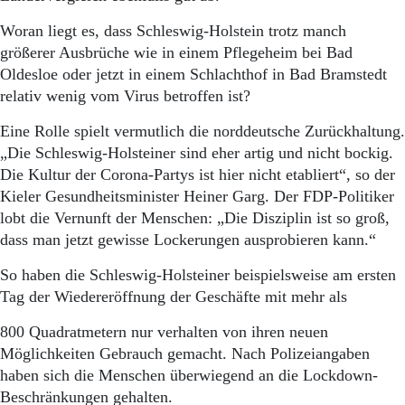
Aktuelle Ausgabe
Abonnenten-Login
Woran liegt es, dass Schleswig-Holstein trotz manch
Abonnent werden
größerer Ausbrüche wie in einem Pflegeheim bei Bad
Abo Prämien
Oldesloe oder jetzt in einem Schlachthof in Bad Bramstedt
Archiv
relativ wenig vom Virus betroffen ist?
Mediadaten
Eine Rolle spielt vermutlich die norddeutsche Zurückhaltung.
Kontakt
„Die Schleswig-Holsteiner sind eher artig und nicht bockig.
Impressum
Die Kultur der Corona-Partys ist hier nicht etabliert“, so der
Datenschutz
Kieler Gesundheitsminister Heiner Garg. Der FDP-Politiker
lobt die Vernunft der Menschen: „Die Disziplin ist so groß,
dass man jetzt gewisse Lockerungen ausprobieren kann.“
So haben die Schleswig-Holsteiner beispielsweise am ersten
Tag der Wiedereröffnung der Geschäfte mit mehr als
800 Quadratmetern nur verhalten von ihren neuen
Möglichkeiten Gebrauch gemacht. Nach Polizeiangaben
haben sich die Menschen überwiegend an die Lockdown-
Beschränkungen gehalten.