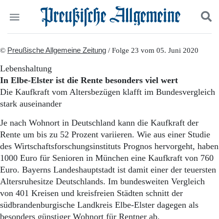
Politik
©
Preußische Allgemeine Zeitung
Suchen und finden
/ Folge 23 vom 05. Juni 2020
Kultur
Lebenshaltung
Wirtschaft
In Elbe-Elster ist die Rente besonders viel wert
Panorama
Die Kaufkraft vom Altersbezügen klafft im Bundesvergleich
Gesellschaft
stark auseinander
Leben
Geschichte
Je nach Wohnort in Deutschland kann die Kaufkraft der
Ostpreußen
Rente um bis zu 52 Prozent variieren. Wie aus einer Studie
Pommern
des Wirtschaftsforschungsinstituts Prognos hervorgeht, haben
Berlin-Brandenburg
1000 Euro für Senioren in München eine Kaufkraft von 760
Schlesien
Danzig und Westpreußen
Euro. Bayerns Landeshauptstadt ist damit einer der teuersten
Bücher
Altersruhesitze Deutschlands. Im bundesweiten Vergleich
von 401 Kreisen und kreisfreien Städten schnitt der
Start
südbrandenburgische Landkreis Elbe-Elster dagegen als
Wer wir sind
besonders günstiger Wohnort für Rentner ab.