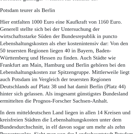
Aktuelle Ausgabe
Abonnenten-Login
Potsdam teurer als Berlin
Abonnent werden
Abo Prämien
Hier entfalten 1000 Euro eine Kaufkraft von 1160 Euro.
Archiv
Generell stellte sich bei der Untersuchung der
Mediadaten
wirtschaftsstarke Süden der Bundesrepublik in puncto
Lebenshaltungskosten als eher kostenintensiv dar: Von den
Kontakt
50 teuersten Regionen liegen 40 in Bayern, Baden-
Impressum
Württemberg und Hessen zu finden. Auch Städte wie
Datenschutz
Frankfurt am Main, Hamburg und Berlin gehören bei den
Lebenshaltungskosten zur Spitzengruppe. Mittlerweile liegt
auch Potsdam im Vergleich der teuersten Regionen
Deutschlands auf Platz 38 und hat damit Berlin (Platz 44)
hinter sich gelassen. Als insgesamt günstigstes Bundesland
ermittelten die Prognos-Forscher Sachsen-Anhalt.
In dem mitteldeutschen Land liegen in allen 14 Kreisen und
kreisfreien Städten die Lebenshaltungskosten unter dem
Bundesdurchschnitt, in elf davon sogar um mehr als zehn