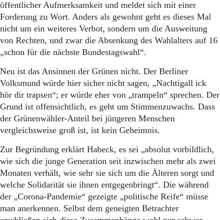
Aktuelle Ausgabe
öffentlicher Aufmerksamkeit und meldet sich mit einer
Abonnenten-Login
Forderung zu Wort. Anders als gewohnt geht es dieses Mal
Abonnent werden
nicht um ein weiteres Verbot, sondern um die Ausweitung
Abo Prämien
von Rechten, und zwar die Absenkung des Wahlalters auf 16
Archiv
„schon für die nächste Bundestagswahl“.
Mediadaten
Neu ist das Ansinnen der Grünen nicht. Der Berliner
Kontakt
Volksmund würde hier sicher nicht sagen, „Nachtigall ick
Impressum
hör dir trapsen“; er würde eher von „trampeln“ sprechen. Der
Datenschutz
Grund ist offensichtlich, es geht um Stimmenzuwachs. Dass
der Grünenwähler-Anteil bei jüngeren Menschen
vergleichsweise groß ist, ist kein Geheimnis.
Zur Begründung erklärt Habeck, es sei „absolut vorbildlich,
wie sich die junge Generation seit inzwischen mehr als zwei
Monaten verhält, wie sehr sie sich um die Älteren sorgt und
welche Solidarität sie ihnen entgegenbringt“. Die während
der „Corona-Pandemie“ gezeigte „politische Reife“ müsse
man anerkennen. Selbst dem geneigten Betrachter