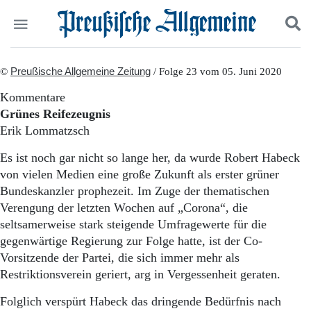
Politik
©
Preußische Allgemeine Zeitung
Suchen und finden
/ Folge 23 vom 05. Juni 2020
Kultur
Kommentare
Wirtschaft
Grünes Reifezeugnis
Panorama
Erik Lommatzsch
Gesellschaft
Leben
Es ist noch gar nicht so lange her, da wurde Robert Habeck
Geschichte
von vielen Medien eine große Zukunft als erster grüner
Ostpreußen
Bundeskanzler prophezeit. Im Zuge der thematischen
Pommern
Verengung der letzten Wochen auf „Corona“, die
Berlin-Brandenburg
seltsamerweise stark steigende Umfragewerte für die
Schlesien
Danzig und Westpreußen
gegenwärtige Regierung zur Folge hatte, ist der Co-
Bücher
Vorsitzende der Partei, die sich immer mehr als
Restriktionsverein geriert, arg in Vergessenheit geraten.
Start
Wer wir sind
Folglich verspürt Habeck das dringende Bedürfnis nach