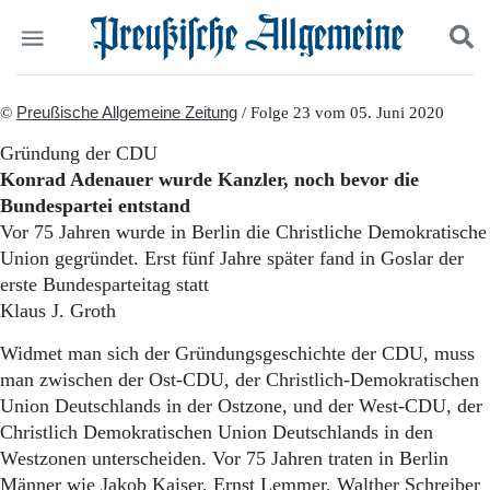
Politik
©
Preußische Allgemeine Zeitung
Suchen und finden
/ Folge 23 vom 05. Juni 2020
Kultur
Gründung der CDU
Wirtschaft
Konrad Adenauer wurde Kanzler, noch bevor die
Panorama
Bundespartei entstand
Gesellschaft
Vor 75 Jahren wurde in Berlin die Christliche Demokratische
Leben
Union gegründet. Erst fünf Jahre später fand in Goslar der
Geschichte
Ostpreußen
erste Bundesparteitag statt
Pommern
Klaus J. Groth
Berlin-Brandenburg
Widmet man sich der Gründungsgeschichte der CDU, muss
Schlesien
Danzig und Westpreußen
man zwischen der Ost-CDU, der Christlich-Demokratischen
Bücher
Union Deutschlands in der Ostzone, und der West-CDU, der
Christlich Demokratischen Union Deutschlands in den
Start
Westzonen unterscheiden. Vor 75 Jahren traten in Berlin
Wer wir sind
Männer wie Jakob Kaiser, Ernst Lemmer, Walther Schreiber