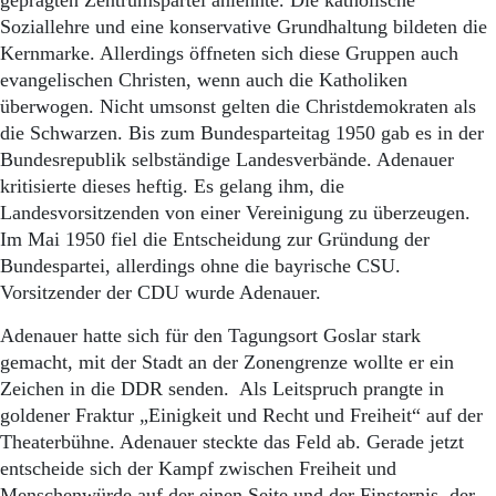
geprägten Zentrumspartei anlehnte. Die katholische
Soziallehre und eine konservative Grundhaltung bildeten die
Kernmarke. Allerdings öffneten sich diese Gruppen auch
evangelischen Christen, wenn auch die Katholiken
überwogen. Nicht umsonst gelten die Christdemokraten als
die Schwarzen. Bis zum Bundesparteitag 1950 gab es in der
Bundesrepublik selbständige Landesverbände. Adenauer
kritisierte dieses heftig. Es gelang ihm, die
Landesvorsitzenden von einer Vereinigung zu überzeugen.
Im Mai 1950 fiel die Entscheidung zur Gründung der
Bundespartei, allerdings ohne die bayrische CSU.
Vorsitzender der CDU wurde Adenauer.
Adenauer hatte sich für den Tagungsort Goslar stark
gemacht, mit der Stadt an der Zonengrenze wollte er ein
Zeichen in die DDR senden. Als Leitspruch prangte in
goldener Fraktur „Einigkeit und Recht und Freiheit“ auf der
Theaterbühne. Adenauer steckte das Feld ab. Gerade jetzt
entscheide sich der Kampf zwischen Freiheit und
Menschenwürde auf der einen Seite und der Finsternis, der