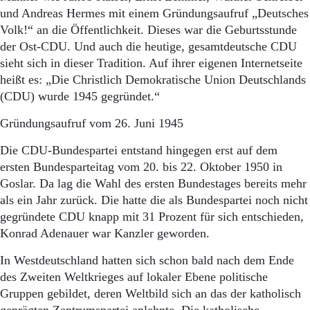
Aktuelle Ausgabe
und Andreas Hermes mit einem Gründungsaufruf „Deutsches
Abonnenten-Login
Volk!“ an die Öffentlichkeit. Dieses war die Geburtsstunde
Abonnent werden
der Ost-CDU. Und auch die heutige, gesamtdeutsche CDU
Abo Prämien
Archiv
sieht sich in dieser Tradition. Auf ihrer eigenen Internetseite
Mediadaten
heißt es: „Die Christlich Demokratische Union Deutschlands
(CDU) wurde 1945 gegründet.“
Kontakt
Impressum
Gründungsaufruf vom 26. Juni 1945
Datenschutz
Die CDU-Bundespartei entstand hingegen erst auf dem
ersten Bundesparteitag vom 20. bis 22. Oktober 1950 in
Goslar. Da lag die Wahl des ersten Bundestages bereits mehr
als ein Jahr zurück. Die hatte die als Bundespartei noch nicht
gegründete CDU knapp mit 31 Prozent für sich entschieden,
Konrad Adenauer war Kanzler geworden.
In Westdeutschland hatten sich schon bald nach dem Ende
des Zweiten Weltkrieges auf lokaler Ebene politische
Gruppen gebildet, deren Weltbild sich an das der katholisch