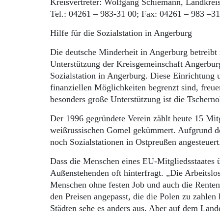
Kreisvertreter: Wolfgang Schiemann, Landkr
Tel.: 04261 – 983-31 00; Fax: 04261 – 983 –3
Hilfe für die Sozialstation in Angerburg
Die deutsche Minderheit in Angerburg betreib
Unterstützung der Kreisgemeinschaft Angerbur
Sozialstation in Angerburg. Diese Einrichtung 
finanziellen Möglichkeiten begrenzt sind, fre
besonders große Unterstützung ist die Tscher
Der 1996 gegründete Verein zählt heute 15 Mit
weißrussischen Gomel gekümmert. Aufgrund de
noch Sozialstationen in Ostpreußen angesteuer
Dass die Menschen eines EU-Mitgliedsstaates ü
Außenstehenden oft hinterfragt. „Die Arbeitslos
Menschen ohne festen Job und auch die Renten f
den Preisen angepasst, die die Polen zu zahlen
Städten sehe es anders aus. Aber auf dem Lande