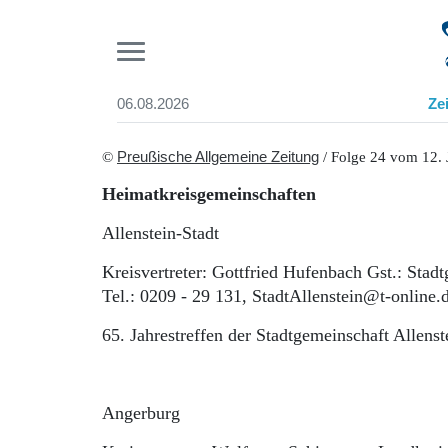
Pr
06.08.2026
Ze
Suchen und finden
Start
©
Preußische Allgemeine Zeitung
/ Folge 24 vom 12. 
Wer wir sind
Heimatkreisgemeinschaften
Aktuelle Ausgabe
Abonnenten-Login
Allenstein-Stadt
Abonnent werden
Abo Prämien
Kreisvertreter: Gottfried Hufenbach Gst.: Stad
Archiv
Tel.: 0209 - 29 131, StadtAllenstein@t-online.
Mediadaten
65. Jahrestreffen der Stadtgemeinschaft Allens
Angerburg