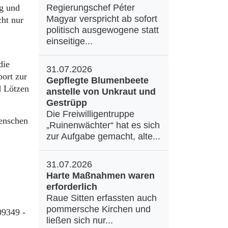
ng und
Regierungschef Péter
Magyar verspricht ab sofort
cht nur
politisch ausgewogene statt
einseitige...
die
31.07.2026
ort zur
Gepflegte Blumenbeete
d Lötzen
anstelle von Unkraut und
Gestrüpp
Die Freiwilligentruppe
Menschen
„Ruinenwächter“ hat es sich
zur Aufgabe gemacht, alte...
31.07.2026
Harte Maßnahmen waren
erforderlich
Raue Sitten erfassten auch
pommersche Kirchen und
09349 -
ließen sich nur...