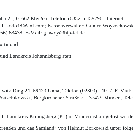
ahn 21, 01662 Meißen, Telefon (03521) 4592901 Internet:
ail: kodo48@aol.com; Kassenverwalter: Günter Woyzechowsk
5066) 63438, E-Mail: g.awoy@htp-tel.de
Dortmund
 und Landkreis Johannisburg statt.
ollwitz-Ring 24, 59423 Unna, Telefon (02303) 14017, E-Mail:
 Woitschikowski, Bergkirchener Straße 21, 32429 Minden, Tel
aft Landkreis Kö-nigsberg (Pr.) in Minden ist aufgelöst word
reußen und das Samland“ von Helmut Borkowski unter folg