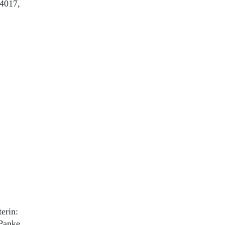
14017,
erin:
Panke,