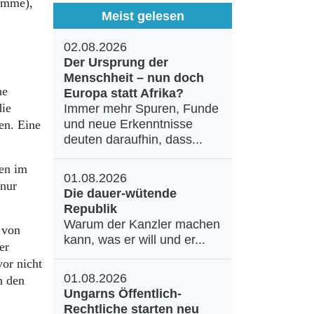
ümme),
Meist gelesen
02.08.2026
Der Ursprung der
Menschheit – nun doch
ne
Europa statt Afrika?
die
Immer mehr Spuren, Funde
und neue Erkenntnisse
en. Eine
deuten daraufhin, dass...
hen im
01.08.2026
 nur
Die dauer-wütende
Republik
Warum der Kanzler machen
 von
kann, was er will und er...
er
vor nicht
01.08.2026
n den
Ungarns Öffentlich-
Rechtliche starten neu