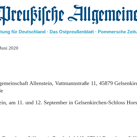
eußische Allgemeine Zeitung
itung für Deutschland · Das Ostpreußenblatt · Pommersche Zeit
Politik
Juni 2020
Kultur
Wirtschaft
Panorama
Gesellschaft
Leben
tgemeinschaft Allenstein, Vattmannstraße 11, 45879 Gelsenkir
Geschichte
de
Ostpreußen
Pommern
tein, am 11. und 12. September in Gelsenkirchen-Schloss Hors
Berlin-Brandenburg
Schlesien
Danzig und Westpreußen
Bücher