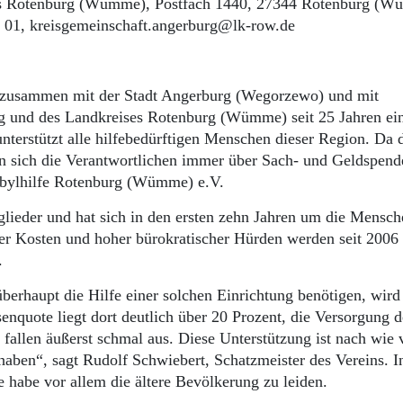
eis Rotenburg (Wümme), Postfach 1440, 27344 Rotenburg (W
1 01, kreisgemeinschaft.angerburg@lk-row.de
t zusammen mit der Stadt Angerburg (Wegorzewo) und mit
g und des Landkreises Rotenburg (Wümme) seit 25 Jahren ei
unterstützt alle hilfebedürftigen Menschen dieser Region. Da 
uen sich die Verantwortlichen immer über Sach- und Geldspend
nobylhilfe Rotenburg (Wümme) e.V.
glieder und hat sich in den ersten zehn Jahren um die Mensc
r Kosten und hoher bürokratischer Hürden werden seit 2006
t.
berhaupt die Hilfe einer solchen Einrichtung benötigen, wird
enquote liegt dort deutlich über 20 Prozent, die Versorgung d
allen äußerst schmal aus. Diese Unterstützung ist nach wie 
 haben“, sagt Rudolf Schwiebert, Schatzmeister des Vereins. I
 habe vor allem die ältere Bevölkerung zu leiden.