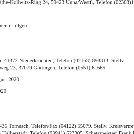
 Käthe-Kollwitz-Ring 24, 59423 Unna/Westf., Telefon (02303)
nen erfolgen.
a, 41372 Niederkrüchten, Telefon (02163) 898313. Stellv.
nweg 23, 37079 Göttingen, Telefon (0551) 61665
gust 2020
020
436 Tornesch, Telefon/Fax (04122) 55079. Stellv. Kreisvertret
alberstadt, Telefon (03941) 623305. Schatzmeister: Frank 