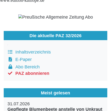
www.edition-kalliope.de
Aktuelle Ausgabe
Abonnenten-Login
Abonnent werden
Abo Prämien
Archiv
Mediadaten
Die aktuelle PAZ 32/2026
Kontakt
Impressum
Datenschutz
Inhaltsverzeichnis
E-Paper
Abo Bereich
PAZ abonnieren
Meist gelesen
31.07.2026
Gepflegte Blumenbeete anstelle von Unkraut