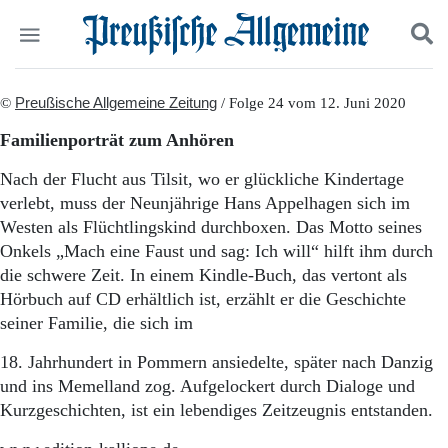
Politik
©
Preußische Allgemeine Zeitung
Suchen und finden
/ Folge 24 vom 12. Juni 2020
Kultur
Familienporträt zum Anhören
Wirtschaft
Panorama
Nach der Flucht aus Tilsit, wo er glückliche Kindertage
Gesellschaft
verlebt, muss der Neunjährige Hans Appelhagen sich im
Leben
Westen als Flüchtlingskind durchboxen. Das Motto seines
Geschichte
Onkels „Mach eine Faust und sag: Ich will“ hilft ihm durch
Ostpreußen
die schwere Zeit. In einem Kindle-Buch, das vertont als
Pommern
Hörbuch auf CD erhältlich ist, erzählt er die Geschichte
Berlin-Brandenburg
seiner Familie, die sich im
Schlesien
Danzig und Westpreußen
18. Jahrhundert in Pommern ansiedelte, später nach Danzig
Bücher
und ins Memelland zog. Aufgelockert durch Dialoge und
Start
Kurzgeschichten, ist ein lebendiges Zeitzeugnis entstanden.
Wer wir sind