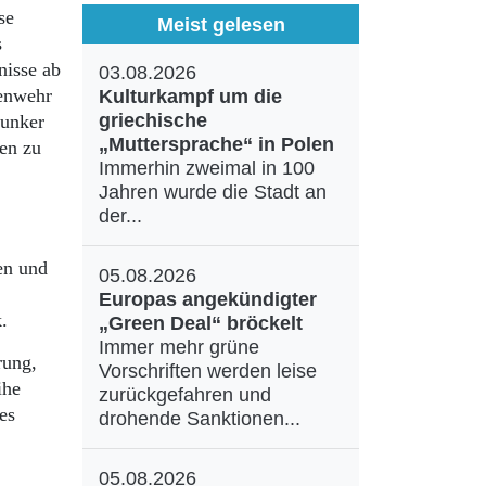
se
Meist gelesen
s
nisse ab
03.08.2026
genwehr
Kulturkampf um die
griechische
bunker
„Muttersprache“ in Polen
en zu
Immerhin zweimal in 100
Jahren wurde die Stadt an
der...
en und
05.08.2026
Europas angekündigter
k.
„Green Deal“ bröckelt
Immer mehr grüne
rung,
Vorschriften werden leise
ihe
zurückgefahren und
es
drohende Sanktionen...
05.08.2026
,