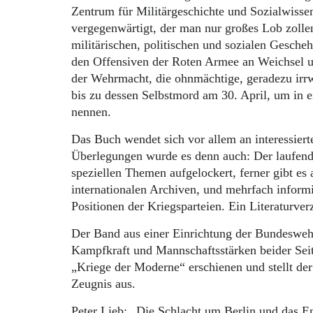
Zentrum für Militärgeschichte und Sozialwiss
vergegenwärtigt, der man nur großes Lob zollen
militärischen, politischen und sozialen Gescheh
den Offensiven der Roten Armee an Weichsel u
der Wehrmacht, die ohnmächtige, geradezu irrw
bis zu dessen Selbstmord am 30. April, um in
nennen.
Das Buch wendet sich vor allem an interessiert
Überlegungen wurde es denn auch: Der laufende
speziellen Themen aufgelockert, ferner gibt es
internationalen Archiven, und mehrfach informi
Positionen der Kriegsparteien. Ein Literaturver
Der Band aus einer Einrichtung der Bundeswehr i
Kampfkraft und Mannschaftsstärken beider Seite
„Kriege der Moderne“ erschienen und stellt de
Zeugnis aus.
Peter Lieb: „Die Schlacht um Berlin und das E