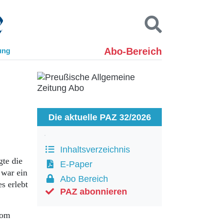
Abo-Bereich
ung
Kontakt
Impressum
Datenschutz
SUCHEN
Die aktuelle PAZ 32/2026
Inhaltsverzeichnis
gte die
E-Paper
 war ein
Abo Bereich
s erlebt
PAZ abonnieren
vom