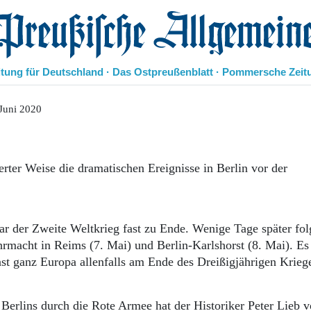
eußische Allgemeine Zeitung
itung für Deutschland · Das Ostpreußenblatt · Pommersche Zeit
Politik
Juni 2020
Kultur
Wirtschaft
Panorama
erter Weise die dramatischen Ereignisse in Berlin vor der
Gesellschaft
Leben
Geschichte
Ostpreußen
r der Zweite Weltkrieg fast zu Ende. Wenige Tage später fol
Pommern
rmacht in Reims (7. Mai) und Berlin-Karlshorst (8. Mai). Es
Berlin-Brandenburg
st ganz Europa allenfalls am Ende des Dreißigjährigen Kriege
Schlesien
Danzig und Westpreußen
Bücher
 Berlins durch die Rote Armee hat der Historiker Peter Lieb 