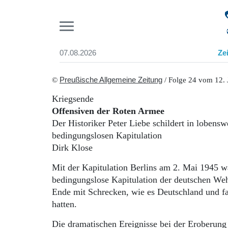
Pr
07.08.2026
Ze
Suchen und finden
Start
©
Preußische Allgemeine Zeitung
/ Folge 24 vom 12. 
Wer wir sind
Kriegsende
Aktuelle Ausgabe
Offensiven der Roten Armee
Abonnenten-Login
Der Historiker Peter Liebe schildert in lobensw
Abonnent werden
bedingungslosen Kapitulation
Abo Prämien
Dirk Klose
Archiv
Mediadaten
Mit der Kapitulation Berlins am 2. Mai 1945 wa
bedingungslose Kapitulation der deutschen Weh
Ende mit Schrecken, wie es Deutschland und fa
hatten.
Die dramatischen Ereignisse bei der Eroberung