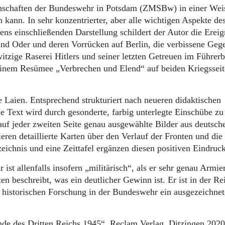
enschaften der Bundeswehr in Potsdam (ZMSBw) in einer Wei
 kann. In sehr konzentrierter, aber alle wichtigen Aspekte de
ens einschließenden Darstellung schildert der Autor die Ereig
nd Oder und deren Vorrücken auf Berlin, die verbissene Ge
itzige Raserei Hitlers und seiner letzten Getreuen im Führer
 einem Resümee „Verbrechen und Elend“ auf beiden Kriegsseit
e Laien. Entsprechend strukturiert nach neueren didaktischen
 Text wird durch gesonderte, farbig unterlegte Einschübe zu
 auf jeder zweiten Seite genau ausgewählte Bilder aus deutsch
eren detaillierte Karten über den Verlauf der Fronten und die
zeichnis und eine Zeittafel ergänzen diesen positiven Eindruc
st allenfalls insofern „militärisch“, als er sehr genau Armie
n beschreibt, was ein deutlicher Gewinn ist. Er ist in der Re
r historischen Forschung in der Bundeswehr ein ausgezeichnet
nde des Dritten Reichs 1945“, Reclam Verlag, Ditzingen 2020