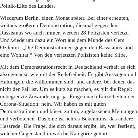
Aktuelle Ausgabe
Politik-Elite des Landes.
Abonnenten-Login
Abonnent werden
Wiederum Berlin, einen Monat später. Bei einer erneuten,
Abo Prämien
weitaus größeren Demonstra­tion, diesmal gegen den
Archiv
Rassismus wo auch immer, werden 28 Polizisten verletzt.
Mediadaten
Und wiederum dazu ein Wort aus dem Munde des Cem
Kontakt
Özdemir: „Die Demonstrationen gegen den Rassismus sind
Impressum
eine Wohltat.“ Von den verletzten Polizisten keine Silbe.
Datenschutz
Mit dem Demonstrationsrecht in Deutschland verhält es sich
also genauso wie mit der Redefreiheit. Es gibt Aussagen und
Haltungen, die willkommen sind, und andere, bei denen das
nicht der Fall ist. Um es kurz zu machen, es gilt die Regel:
unbegrenzte Zuwanderung: ja. Fragen nach Einzelheiten der
Corona-Situation: nein. Wir haben es mit guten
Demonstrationen und bösen zu tun, zugelassenen Meinungen
und verbotenen. Das eine ist hehres Bekenntnis, das andere
Hassrede. Die Frage, die sich daraus ergibt, ist, wer festlegt,
welcher Gegenstand in welche Kategorie gehört.