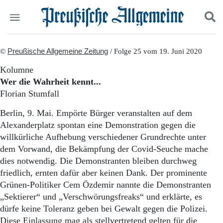
Politik
©
Preußische Allgemeine Zeitung
Suchen und finden
/ Folge 25 vom 19. Juni 2020
Kultur
Kolumne
Wirtschaft
Wer die Wahrheit kennt...
Panorama
Florian Stumfall
Gesellschaft
Leben
Berlin, 9. Mai. Empörte Bürger veranstalten auf dem
Geschichte
Alexanderplatz spontan eine Demonstration gegen die
Ostpreußen
willkürliche Aufhebung verschiedener Grundrechte unter
Pommern
dem Vorwand, die Bekämpfung der Covid-Seuche mache
Berlin-Brandenburg
dies notwendig. Die Demonstranten bleiben durchweg
Schlesien
Danzig und Westpreußen
friedlich, ernten dafür aber keinen Dank. Der prominente
Bücher
Grünen-Politiker Cem Özdemir nannte die Demonstranten
„Sektierer“ und „Verschwörungsfreaks“ und erklärte, es
Start
dürfe keine Toleranz geben bei Gewalt gegen die Polizei.
Wer wir sind
Diese Einlassung mag als stellvertretend gelten für die