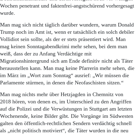
Aktuelle Ausgabe
Wochen pene­trant und faktenfrei-angstschürend vorhergesagt
Abonnenten-Login
wurde.
Abonnent werden
Abo Prämien
Man mag sich nicht täglich darüber wundern, warum Donald
Archiv
Trump noch im Amt ist, wenn er tatsächlich ein solch debiler
Mediadaten
Vollidiot sein sollte, als der er stets präsentiert wird. Man
Kontakt
mag keinen Sonntagabendkrimi mehr sehen, bei dem man
Impressum
weiß, dass der zu Anfang Verdächtige mit
Datenschutz
Migrationshintergrund sich am Ende definitiv nicht als Täter
herausstellen kann. Man mag keine Pfarrerin mehr sehen, die
im März im „Wort zum Sonntag“ ausrief: „Wir müssen die
Parlamente stürmen, in denen die Neofaschisten sitzen.“
Man mag nichts mehr über Hetzjagden in Chemnitz von
2018 hören, von denen es, im Unterschied zu den Angriffen
auf die Polizei und die Verwüstungen in Stuttgart am letzten
Wochenende, keine Bilder gibt. Die Vorgänge im Südwesten
galten den öffentlich-rechtlichen Sendern verdächtig schnell
als „nicht politisch motiviert“, die Täter wurden in die neu