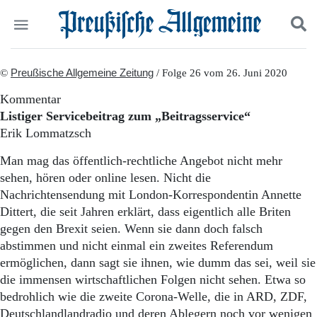
Politik
©
Preußische Allgemeine Zeitung
Suchen und finden
/ Folge 26 vom 26. Juni 2020
Kultur
Kommentar
Wirtschaft
Listiger Servicebeitrag zum „Beitragsservice“
Panorama
Erik Lommatzsch
Gesellschaft
Leben
Man mag das öffentlich-rechtliche Angebot nicht mehr
Geschichte
sehen, hören oder online lesen. Nicht die
Ostpreußen
Nachrichtensendung mit London-Korrespondentin Annette
Pommern
Dittert, die seit Jahren erklärt, dass eigentlich alle Briten
Berlin-Brandenburg
gegen den Brexit seien. Wenn sie dann doch falsch
Schlesien
Danzig und Westpreußen
abstimmen und nicht einmal ein zweites Referendum
Bücher
ermöglichen, dann sagt sie ihnen, wie dumm das sei, weil sie
die immensen wirtschaftlichen Folgen nicht sehen. Etwa so
Start
bedrohlich wie die zweite Corona-Welle, die in ARD, ZDF,
Wer wir sind
Deutschlandlandradio und deren Ablegern noch vor wenigen