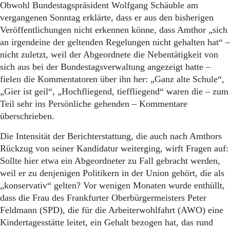
Aktuelle Ausgabe
Obwohl Bundestagspräsident Wolfgang Schäuble am
Abonnenten-Login
vergangenen Sonntag erklärte, dass er aus den bisherigen
Abonnent werden
Veröffentlichungen nicht erkennen könne, dass Amthor „sich
Abo Prämien
an irgendeine der geltenden Regelungen nicht gehalten hat“ –
Archiv
nicht zuletzt, weil der Abgeordnete die Nebentätigkeit von
Mediadaten
sich aus bei der Bundestagsverwaltung angezeigt hatte –
Kontakt
fielen die Kommentatoren über ihn her: „Ganz alte Schule“,
Impressum
„Gier ist geil“, „Hochfliegend, tieffliegend“ waren die – zum
Datenschutz
Teil sehr ins Persönliche gehenden – Kommentare
überschrieben.
Die Intensität der Berichterstattung, die auch nach Amthors
Rückzug von seiner Kandidatur weiterging, wirft Fragen auf:
Sollte hier etwa ein Abgeordneter zu Fall gebracht werden,
weil er zu denjenigen Politikern in der Union gehört, die als
„konservativ“ gelten? Vor wenigen Monaten wurde enthüllt,
dass die Frau des Frankfurter Oberbürgermeisters Peter
Feldmann (SPD), die für die Arbeiterwohlfahrt (AWO) eine
Kindertagesstätte leitet, ein Gehalt bezogen hat, das rund