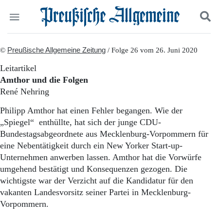
Politik
©
Preußische Allgemeine Zeitung
Suchen und finden
/ Folge 26 vom 26. Juni 2020
Kultur
Leitartikel
Wirtschaft
Amthor und die Folgen
Panorama
René Nehring
Gesellschaft
Leben
Philipp Amthor hat einen Fehler begangen. Wie der
Geschichte
„Spiegel“ enthüllte, hat sich der junge CDU-
Ostpreußen
Bundestagsabgeordnete aus Mecklenburg-Vorpommern für
Pommern
eine Nebentätigkeit durch ein New Yorker Start-up-
Berlin-Brandenburg
Unternehmen anwerben lassen. Amthor hat die Vorwürfe
Schlesien
Danzig und Westpreußen
umgehend bestätigt und Konsequenzen gezogen. Die
Bücher
wichtigste war der Verzicht auf die Kandidatur für den
vakanten Landesvorsitz seiner Partei in Mecklenburg-
Start
Vorpommern.
Wer wir sind