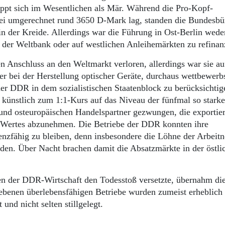
ppt sich im Wesentlichen als Mär. Während die Pro-Kopf-
bei umgerechnet rund 3650 D-Mark lag, standen die Bundesbü
in der Kreide. Allerdings war die Führung in Ost-Berlin wede
i der Weltbank oder auf westlichen Anleihemärkten zu refinan
n Anschluss an den Weltmarkt verloren, allerdings war sie au
r bei der Herstellung optischer Geräte, durchaus wettbewerb
 der DDR in dem sozialistischen Staatenblock zu berücksichtig
künstlich zum 1:1-Kurs auf das Niveau der fünfmal so stark
 und osteuropäischen Handelspartner gezwungen, die exportie
n Wertes abzunehmen. Die Betriebe der DDR konnten ihre
nzfähig zu bleiben, denn insbesondere die Löhne der Arbeit
den. Über Nacht brachen damit die Absatzmärkte in der östli
n der DDR-Wirtschaft den Todesstoß versetzte, übernahm di
ebenen überlebensfähigen Betriebe wurden zumeist erheblich 
nd nicht selten stillgelegt.