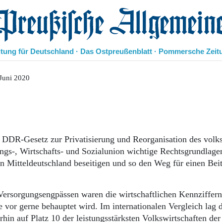
eußische Allgemeine Zeitung
itung für Deutschland · Das Ostpreußenblatt · Pommersche Zeit
Politik
Juni 2020
Kultur
Wirtschaft
Panorama
Gesellschaft
Leben
m DDR-Gesetz zur Privatisierung und Reorganisation des volk
Geschichte
s-, Wirtschafts- und Sozialunion wichtige Rechtsgrundlage
Ostpreußen
in Mitteldeutschland beseitigen und so den Weg für einen Beit
Pommern
Berlin-Brandenburg
Schlesien
n Versorgungsengpässen waren die wirtschaftlichen Kennziffern
Danzig und Westpreußen
vor gerne behauptet wird. Im internationalen Vergleich lag 
Bücher
in auf Platz 10 der leistungsstärksten Volkswirtschaften der