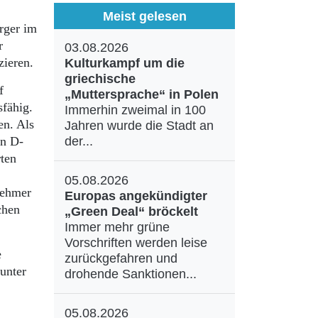
Meist gelesen
rger im
r
03.08.2026
zieren.
Kulturkampf um die
griechische
f
„Muttersprache“ in Polen
sfähig.
Immerhin zweimal in 100
en. Als
Jahren wurde die Stadt an
en D-
der...
rten
05.08.2026
nehmer
Europas angekündigter
chen
„Green Deal“ bröckelt
Immer mehr grüne
Vorschriften werden leise
e
zurückgefahren und
unter
drohende Sanktionen...
05.08.2026