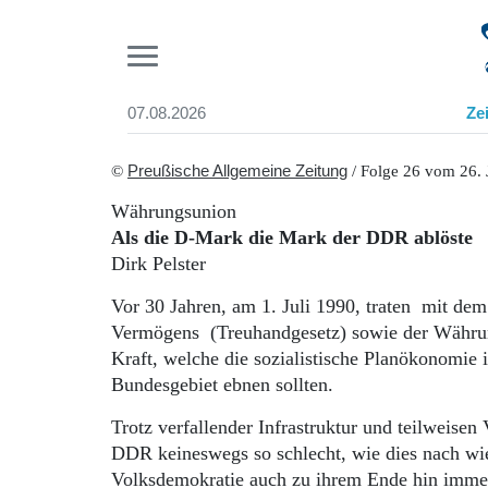
Pr
07.08.2026
Ze
Suchen und finden
Start
©
Preußische Allgemeine Zeitung
/ Folge 26 vom 26. 
Wer wir sind
Währungsunion
Aktuelle Ausgabe
Als die D-Mark die Mark der DDR ablöste
Abonnenten-Login
Dirk Pelster
Abonnent werden
Abo Prämien
Vor 30 Jahren, am 1. Juli 1990, traten mit de
Archiv
Vermögens (Treuhandgesetz) sowie der Währung
Mediadaten
Kraft, welche die sozialistische Planökonomie 
Bundesgebiet ebnen sollten.
Trotz verfallender Infrastruktur und teilweise
DDR keineswegs so schlecht, wie dies nach wie 
Volksdemokratie auch zu ihrem Ende hin immerh