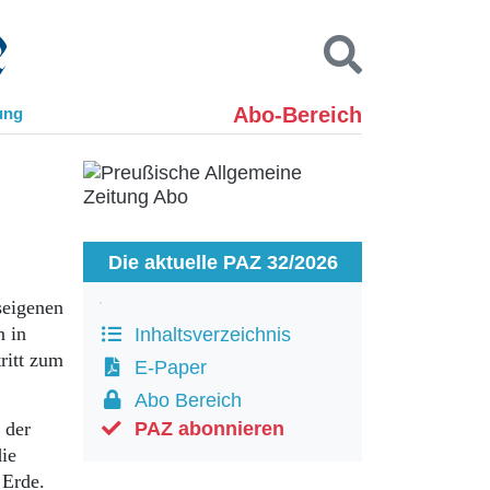
Abo-Bereich
ung
Kontakt
Impressum
Datenschutz
SUCHEN
Die aktuelle PAZ 32/2026
seigenen
n in
Inhaltsverzeichnis
ritt zum
E-Paper
Abo Bereich
 der
PAZ abonnieren
die
 Erde.