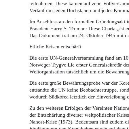
teilnahmen. Diese kamen auf zehn Vollversam
Verlauf um jeden Buchstaben und jedes Komma
Im Anschluss an den formellen Gründungsakt i
Präsident Harry S. Truman: Diese Charta „ist e
Das Dokument trat am 24. Oktober 1945 mit der 
Etliche Krisen entschärft
Die erste UN-Generalversammlung fand am 10. J
Norweger Trygve Lie erster Generalsekretär de
Weltorganisation tatsächlich um die Bewahrun
Die erste große Bewährungsprobe war der Kore
entsandte die UN keine Beobachtertruppe, sonde
wodurch Südkorea letztlich der Einverleibung
Zu den weiteren Erfolgen der Vereinten Nation
der Entschärfung diverser weltpolitischer Kris
Nahost-Krise (1973). Bedeutsam sind zudem di
Eindämmung von Krankheiten sowie auf dem Geb