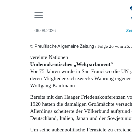
Pr
06.08.2026
Ze
Suchen und finden
Start
©
Preußische Allgemeine Zeitung
/ Folge 26 vom 26. 
Wer wir sind
vereinte Nationen
Aktuelle Ausgabe
Undemokratisches „Weltparlament“
Abonnenten-Login
Vor 75 Jahren wurde in San Francisco die UN g
Abonnent werden
deren Mitglieder sich zwecks Wahrung eigener 
Abo Prämien
Wolfgang Kaufmann
Archiv
Mediadaten
Bereits mit den Haager Friedenskonferenzen v
1920 hatten die damaligen Großmächte versucht
Allerdings scheiterte der Völkerbund aufgrund
Deutschland, Italien, Japan und der Sowjetunio
Um seine außenpolitische Fernziele zu erreich