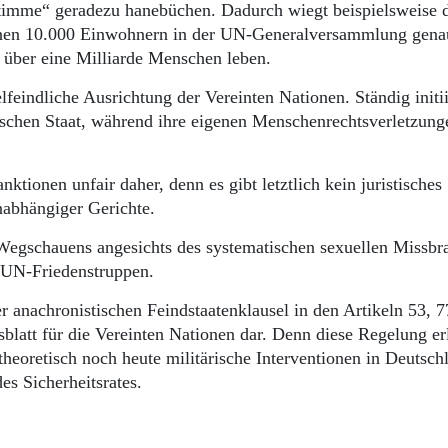
Stimme“ geradezu hanebüchen. Dadurch wiegt beispielsweise 
einen 10.000 Einwohnern in der UN-Generalversammlung gena
r über eine Milliarde Menschen leben.
eindliche Ausrichtung der Vereinten Nationen. Ständig initii
schen Staat, während ihre eigenen Menschenrechtsverletzung
ionen unfair daher, denn es gibt letztlich kein juristisches
nabhängiger Gerichte.
 Wegschauens angesichts des systematischen sexuellen Missbr
 UN-Friedenstruppen.
r anachronistischen Feindstaatenklausel in den Artikeln 53, 
att für die Vereinten Nationen dar. Denn diese Regelung er
eoretisch noch heute militärische Interventionen in Deutsch
s Sicherheitsrates.