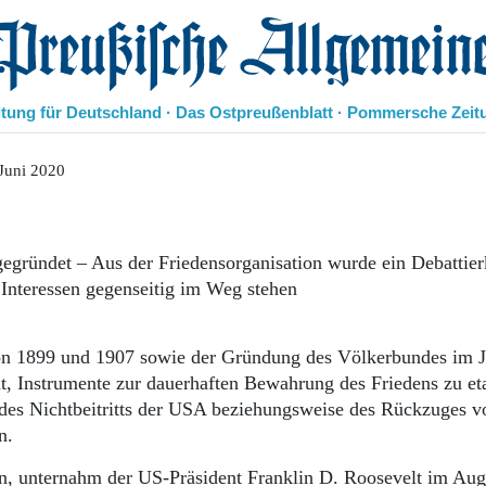
eußische Allgemeine Zeitung
itung für Deutschland · Das Ostpreußenblatt · Pommersche Zeit
Politik
Juni 2020
Kultur
Wirtschaft
Panorama
egründet – Aus der Friedensorganisation wurde ein Debattier
Gesellschaft
Interessen gegenseitig im Weg stehen
Leben
Geschichte
Ostpreußen
on 1899 und 1907 sowie der Gründung des Völkerbundes im J
Pommern
, Instrumente zur dauerhaften Bewahrung des Friedens zu eta
Berlin-Brandenburg
 des Nichtbeitritts der USA beziehungsweise des Rückzuges v
Schlesien
Danzig und Westpreußen
n.
Bücher
en, unternahm der US-Präsident Franklin D. Roosevelt im Aug