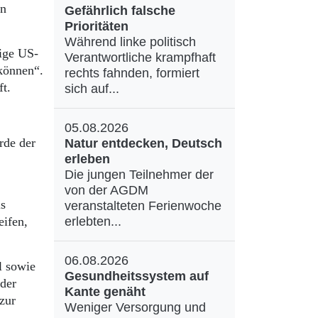
en
Gefährlich falsche
Prioritäten
Während linke politisch
ige US-
Verantwortliche krampfhaft
 können“.
rechts fahnden, formiert
ft.
sich auf...
05.08.2026
rde der
Natur entdecken, Deutsch
erleben
Die jungen Teilnehmer der
von der AGDM
ls
veranstalteten Ferienwoche
eifen,
erlebten...
06.08.2026
l sowie
Gesundheitssystem auf
 der
Kante genäht
zur
Weniger Versorgung und