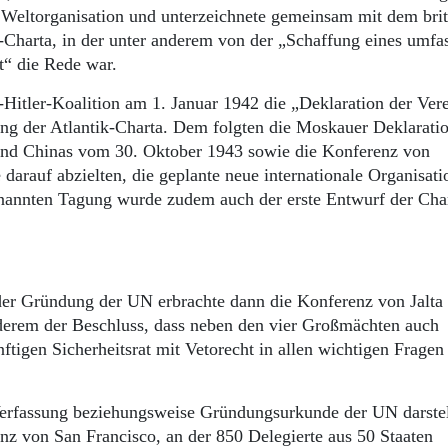
 Weltorganisation und unterzeichnete gemeinsam mit dem brit
k-Charta, in der unter anderem von der „Schaffung eines umf
t“ die Rede war.
-Hitler-Koalition am 1. Januar 1942 die „Deklaration der Ver
 der Atlantik-Charta. Dem folgten die Moskauer Deklaratio
nd Chinas vom 30. Oktober 1943 sowie die Konferenz von
arauf abzielten, die geplante neue internationale Organisati
genannten Tagung wurde zudem auch der erste Entwurf der Cha
der Gründung der UN erbrachte dann die Konferenz von Jalta
nderem der Beschluss, dass neben den vier Großmächten auch
ftigen Sicherheitsrat mit Vetorecht in allen wichtigen Fragen
Verfassung beziehungsweise Gründungsurkunde der UN darstel
nz von San Francisco, an der 850 Delegierte aus 50 Staaten