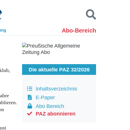
Abo-Bereich
ung
Kontakt
Impressum
Datenschutz
SUCHEN
Die aktuelle PAZ 32/2026
klub,
Inhaltsverzeichnis
ahre
E-Paper
blieren.
Abo Bereich
on
PAZ abonnieren
ust