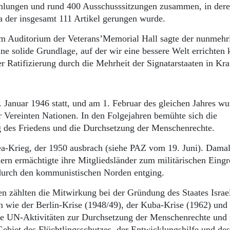
mlungen und rund 400 Ausschusssitzungen zusammen, in der
 der insgesamt 111 Artikel gerungen wurde.
m Auditorium der Veterans’Memorial Hall sagte der nunmehr
ine solide Grundlage, auf der wir eine bessere Welt errichten
Ratifizierung durch die Mehrheit der Signatarstaaten in Kra
anuar 1946 statt, und am 1. Februar des gleichen Jahres wu
r Vereinten Nationen. In den Folgejahren bemühte sich die
g des Friedens und die Durchsetzung der Menschenrechte.
a-Krieg, der 1950 ausbrach (siehe PAZ vom 19. Juni). Dama
rn ermächtigte ihre Mitgliedsländer zum militärischen Eingr
 durch den kommunistischen Norden entging.
en zählten die Mitwirkung bei der Gründung des Staates Israe
en wie der Berlin-Krise (1948/49), der Kuba-Krise (1962) und
e UN-Aktivitäten zur Durchsetzung der Menschenrechte und 
iet des Flüchtlingsschutzes, der Entwicklungshilfe und des