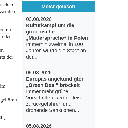
ischen
Meist gelesen
assenden
03.08.2026
Kulturkampf um die
einten
griechische
n der
„Muttersprache“ in Polen
Immerhin zweimal in 100
on
Jahren wurde die Stadt an
rta der
der...
05.08.2026
Europas angekündigter
„Green Deal“ bröckelt
 im
Immer mehr grüne
Vorschriften werden leise
 gehören
zurückgefahren und
drohende Sanktionen...
lt,
05.08.2026