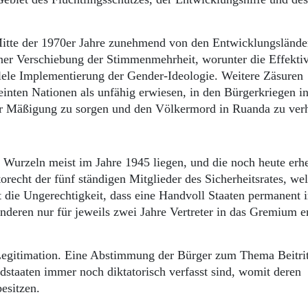
Mitte der 1970er Jahre zunehmend von den Entwicklungslände
ner Verschiebung der Stimmenmehrheit, worunter die Effektiv
llele Implementierung der Gender-Ideologie. Weitere Zäsuren
reinten Nationen als unfähig erwiesen, in den Bürgerkriegen i
r Mäßigung zu sorgen und den Völkermord in Ruanda zu verh
rzeln meist im Jahre 1945 liegen, und die noch heute erhe
recht der fünf ständigen Mitglieder des Sicherheitsrates, we
die Ungerechtigkeit, dass eine Handvoll Staaten permanent 
 anderen nur für jeweils zwei Jahre Vertreter in das Gremium 
egitimation. Eine Abstimmung der Bürger zum Thema Beitrit
edstaaten immer noch diktatorisch verfasst sind, womit deren
besitzen.