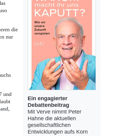
das
uso
eren die
en nur
auchs
77 und
Ein engagierter
laubt
Debattenbeitrag
land,
Mit Verve nimmt Peter
Hahne die aktuellen
gesellschaftlichen
Entwicklungen aufs Korn