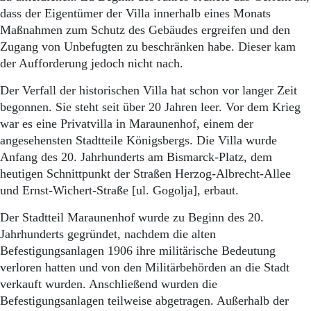
Aktuelle Ausgabe
dass der Eigentümer der Villa innerhalb eines Monats
Abonnenten-Login
Maßnahmen zum Schutz des Gebäudes ergreifen und den
Abonnent werden
Zugang von Unbefugten zu beschränken habe. Dieser kam
Abo Prämien
Archiv
der Aufforderung jedoch nicht nach.
Mediadaten
Der Verfall der historischen Villa hat schon vor langer Zeit
Kontakt
begonnen. Sie steht seit über 20 Jahren leer. Vor dem Krieg
Impressum
war es eine Privatvilla in Maraunenhof, einem der
Datenschutz
angesehensten Stadtteile Königsbergs. Die Villa wurde
Anfang des 20. Jahrhunderts am Bismarck-Platz, dem
heutigen Schnittpunkt der Straßen Herzog-Albrecht-Allee
und Ernst-Wichert-Straße [ul. Gogolja], erbaut.
Der Stadtteil Maraunenhof wurde zu Beginn des 20.
Jahrhunderts gegründet, nachdem die alten
Befestigungsanlagen 1906 ihre militärische Bedeutung
verloren hatten und von den Militärbehörden an die Stadt
verkauft wurden. Anschließend wurden die
Befestigungsanlagen teilweise abgetragen. Außerhalb der