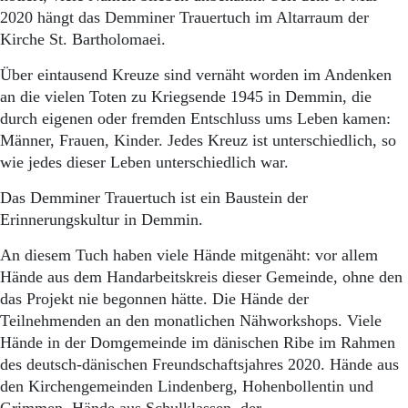
Aktuelle Ausgabe
2020 hängt das Demminer Trauertuch im Altarraum der
Abonnenten-Login
Kirche St. Bartholomaei.
Abonnent werden
Abo Prämien
Über eintausend Kreuze sind vernäht worden im Andenken
Archiv
an die vielen Toten zu Kriegsende 1945 in Demmin, die
Mediadaten
durch eigenen oder fremden Entschluss ums Leben kamen:
Kontakt
Männer, Frauen, Kinder. Jedes Kreuz ist unterschiedlich, so
Impressum
wie jedes dieser Leben unterschiedlich war.
Datenschutz
Das Demminer Trauertuch ist ein Baustein der
Erinnerungskultur in Demmin.
An diesem Tuch haben viele Hände mitgenäht: vor allem
Hände aus dem Handarbeitskreis dieser Gemeinde, ohne den
das Projekt nie begonnen hätte. Die Hände der
Teilnehmenden an den monatlichen Nähworkshops. Viele
Hände in der Domgemeinde im dänischen Ribe im Rahmen
des deutsch-dänischen Freundschaftsjahres 2020. Hände aus
den Kirchengemeinden Lindenberg, Hohenbollentin und