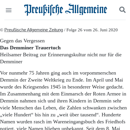
Politik
©
Preußische Allgemeine Zeitung
Suchen und finden
/ Folge 26 vom 26. Juni 2020
Kultur
Gegen das Vergessen
Wirtschaft
Das Demminer Trauertuch
Panorama
Heilsamer Beitrag zur Erinnerungskultur nicht nur für die
Gesellschaft
Demminer
Leben
Geschichte
Vor nunmehr 75 Jahren ging auch im vorpommerschen
Ostpreußen
Demmin der Zweite Weltkrieg zu Ende. Im April und Mai
Pommern
wurde des Kriegsendes 1945 in besonderer Weise gedacht.
Berlin-Brandenburg
Im Zusammenhang mit dem Einmarsch der Roten Armee in
Schlesien
Danzig und Westpreußen
Demmin nahmen sich und ihren Kindern in Demmin sehr
Bücher
viele Menschen das Leben, die Zahlen schwanken zwischen
„viele Hundert“ bis hin zu „weit über tausend“. Hunderte
Start
Namen wurden rasch im Wareneingangsbuch des Friedhofs
Wer wir sind
notiert, viele Namen blieben unbekannt. Seit dem 8. Mai