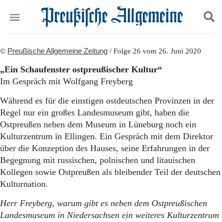
Politik
©
Preußische Allgemeine Zeitung
Suchen und finden
/ Folge 26 vom 26. Juni 2020
Kultur
„Ein Schaufenster ostpreußischer Kultur“
Wirtschaft
Im Gespräch mit Wolfgang Freyberg
Panorama
Gesellschaft
Während es für die einstigen ostdeutschen Provinzen in der
Leben
Regel nur ein großes Landesmuseum gibt, haben die
Geschichte
Ostpreußen neben dem Museum in Lüneburg noch ein
Ostpreußen
Kulturzentrum in Ellingen. Ein Gespräch mit dem Direktor
Pommern
über die Konzeption des Hauses, seine Erfahrungen in der
Berlin-Brandenburg
Begegnung mit russischen, polnischen und litauischen
Schlesien
Danzig und Westpreußen
Kollegen sowie Ostpreußen als bleibender Teil der deutschen
Bücher
Kulturnation.
Start
Herr Freyberg, warum gibt es neben dem Ostpreußischen
Wer wir sind
Landesmuseum in Niedersachsen ein weiteres Kulturzentrum