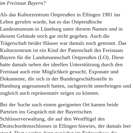
Aktuelle Ausgabe
im Freistaat Bayern?
Abonnenten-Login
Abonnent werden
Als das Kulturzentrum Ostpreußen in Ellingen 1981 ins
Abo Prämien
Leben gerufen wurde, hat es das Ostpreußische
Archiv
Landesmuseum in Lüneburg unter diesem Namen und in
Mediadaten
diesem Gebäude noch gar nicht gegeben. Auch die
Trägerschaft beider Häuser war damals noch getrennt. Das
Kontakt
Kulturzentrum ist ein Kind der Patenschaft des Freistaats
Impressum
Bayern für die Landsmannschaft Ostpreußen (LO). Diese
Datenschutz
hatte damals neben der ideellen Unterstützung durch den
Freistaat auch eine Möglichkeit gesucht, Exponate und
Dokumente, die sich in der Bundesgeschäftsstelle in
Hamburg angesammelt hatten, sachgerecht unterbringen und
zugleich auch repräsentativ zeigen zu können.
Bei der Suche nach einem geeigneten Ort kamen beide
Parteien ins Gespräch mit der Bayerischen
Schlösserverwaltung, die auf den Westflügel des
Deutschordensschlosses in Ellingen hinwies, der damals leer