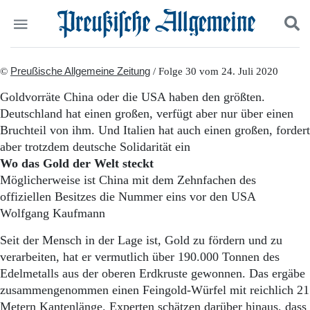
Politik
©
Preußische Allgemeine Zeitung
Suchen und finden
/ Folge 30 vom 24. Juli 2020
Kultur
Goldvorräte China oder die USA haben den größten.
Wirtschaft
Deutschland hat einen großen, verfügt aber nur über einen
Panorama
Bruchteil von ihm. Und Italien hat auch einen großen, fordert
Gesellschaft
aber trotzdem deutsche Solidarität ein
Leben
Wo das Gold der Welt steckt
Geschichte
Ostpreußen
Möglicherweise ist China mit dem Zehnfachen des
Pommern
offiziellen Besitzes die Nummer eins vor den USA
Berlin-Brandenburg
Wolfgang Kaufmann
Schlesien
Danzig und Westpreußen
Seit der Mensch in der Lage ist, Gold zu fördern und zu
Bücher
verarbeiten, hat er vermutlich über 190.000 Tonnen des
Edelmetalls aus der oberen Erdkruste gewonnen. Das ergäbe
Start
zusammengenommen einen Feingold-Würfel mit reichlich 21
Wer wir sind
Metern Kantenlänge. Experten schätzen darüber hinaus, dass