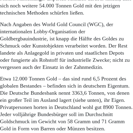
Aktuelle Ausgabe
sich noch weitere 54.000 Tonnen Gold mit den jetzigen
Abonnenten-Login
technischen Methoden schürfen ließen.
Abonnent werden
Abo Prämien
Nach Angaben des World Gold Council (WGC), der
Archiv
internationalen Lobby-Organisation der
Mediadaten
Goldbergbauindustrie, ist knapp die Hälfte des Goldes zu
Kontakt
Schmuck oder Kunstobjekten verarbeitet worden. Der Rest
Impressum
landete als Anlagegold in privaten und staatlichen Depots
Datenschutz
oder fungierte als Rohstoff für industrielle Zwecke; nicht zu
vergessen auch der Einsatz in der Zahnmedizin.
Etwa 12.000 Tonnen Gold – das sind rund 6,5 Prozent des
globalen Bestandes – befinden sich in deutschem Eigentum.
Die Deutsche Bundesbank nennt 3363,6 Tonnen, von denen
ein großer Teil im Ausland lagert (siehe unten), ihr Eigen.
Privatpersonen horten in Deutschland wohl gut 8900 Tonnen.
Jeder volljährige Bundesbürger soll im Durchschnitt
Goldschmuck im Gewicht von 58 Gramm und 71 Gramm
Gold in Form von Barren oder Münzen besitzen.