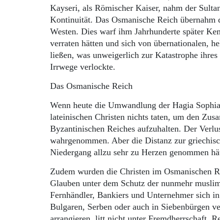
Kayseri, als Römischer Kaiser, nahm der Sultan
Kontinuität. Das Osmanische Reich übernahm d
Westen. Dies warf ihm Jahrhunderte später Kem
verraten hätten und sich von übernationalen, h
ließen, was unweigerlich zur Katastrophe ihres
Irrwege verlockte.
Das Osmanische Reich
Wenn heute die Umwandlung der Hagia Sophia in
lateinischen Christen nichts taten, um den Zus
Byzantinischen Reiches aufzuhalten. Der Verlus
wahrgenommen. Aber die Distanz zur griechisch
Niedergang allzu sehr zu Herzen genommen hä
Zudem wurden die Christen im Osmanischen Rei
Glauben unter dem Schutz der nunmehr muslimis
Fernhändler, Bankiers und Unternehmer sich in
Bulgaren, Serben oder auch in Siebenbürgen ve
arrangieren, litt nicht unter Fremdherrschaft.