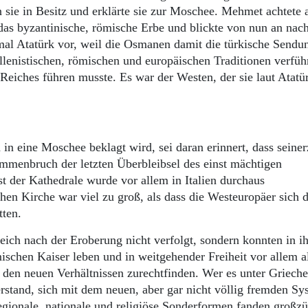
 sie in Besitz und erklärte sie zur Moschee. Mehmet achtete 
as byzantinische, römische Erbe und blickte von nun an nac
al Atatürk vor, weil die Osmanen damit die türkische Sendu
ellenistischen, römischen und europäischen Traditionen verfüh
 Reiches führen musste. Es war der Westen, der sie laut Atatü
 eine Moschee beklagt wird, sei daran erinnert, dass seinerz
ammenbruch der letzten Überbleibsel des einst mächtigen
t der Kathedrale wurde vor allem in Italien durchaus
en Kirche war viel zu groß, als dass die Westeuropäer sich 
tten.
ch nach der Eroberung nicht verfolgt, sondern konnten in i
chen Kaiser leben und in weitgehender Freiheit vor allem a
 den neuen Verhältnissen zurechtfinden. Wer es unter Grieche
rstand, sich mit dem neuen, aber gar nicht völlig fremden Sy
 Regionale, nationale und religiöse Sonderformen fanden großz