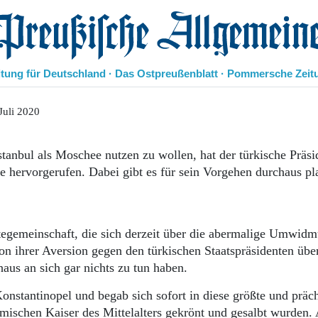
eußische Allgemeine Zeitung
itung für Deutschland · Das Ostpreußenblatt · Pommersche Zeit
Politik
Juli 2020
Kultur
Wirtschaft
tanbul als Moschee nutzen zu wollen, hat der türkische Präsi
Panorama
te hervorgerufen. Dabei gibt es für sein Vorgehen durchaus pl
Gesellschaft
Leben
Geschichte
Ostpreußen
tegemeinschaft, die sich derzeit über die abermalige Umwid
Pommern
n ihrer Aversion gegen den türkischen Staatspräsidenten übe
Berlin-Brandenburg
aus an sich gar nichts zu tun haben.
Schlesien
Danzig und Westpreußen
nstantinopel und begab sich sofort in diese größte und präch
Bücher
Römischen Kaiser des Mittelalters gekrönt und gesalbt wurden