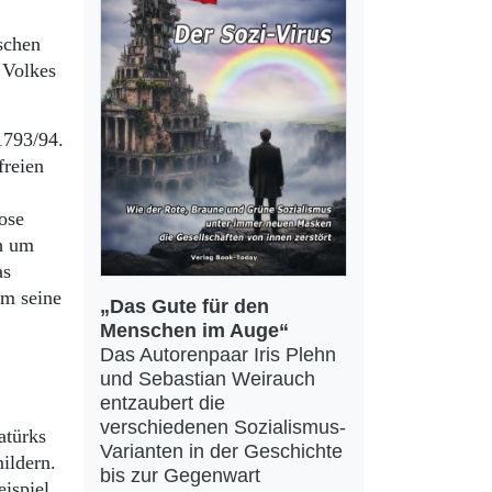
ischen
s Volkes
1793/94.
freien
ose
ch um
as
um seine
„Das Gute für den
Menschen im Auge“
Das Autorenpaar Iris Plehn
und Sebastian Weirauch
entzaubert die
verschiedenen Sozialismus-
atürks
Varianten in der Geschichte
ildern.
bis zur Gegenwart
eispiel