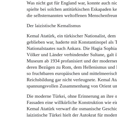
Was nicht gut für England war, konnte auch ni
spielte bei solchen antitürkischen Eskapaden k
die selbsternannten weltoffenen Menschenfreu
Der laizistische Kemalismus
Kemal Atatürk, ein türkischer Nationalist, dem
geblieben war, haderte mit Konstantinopel als
Nationalstaates nach Ankara. Die Hagia Sophi
Völker und Länder verbindender Sultane, galt 
Museum ab 1934 profanisiert und der modernen
deren Bezügen zu Rom, dem Hellenismus und Byz
so fruchtbaren europäischen und mittelmeerisch
Reichsbildung gar nicht verleugnete. Kemal Ata
spannungsvollen Zusammenhang von Orient un
Die moderne Türkei, ohne Erinnerung an ihre os
Fassaden eine willkürliche Konstruktion wie e
Kemal Atatürk verwarf die osmanische Geschich
laizistische Türkei hielt der Autokrat für mod