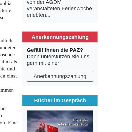
von der AGDM
Sophia
veranstalteten Ferienwoche
tterte
erlebten...
ise.
Anerkennungszahlung
ndlich
ründeten
Gefällt Ihnen die PAZ?
Moschee
Dann unterstützen Sie uns
 ihm als
gern mit einer
hte und
en einst
Anerkennungszahlung
 immer
Bücher im Gespräch
cher
n.
on. Eine