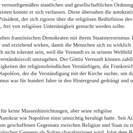
r vernunftgemäßen staatlichen und gesellschaftlichen Ordnung
izisten konnte er sich verlassen. Diese übersahen die autokrat
Präsident, der sich rigoros über die religiösen Bedürfnisse de
 frei von religiöser Untertänigkeit gemacht werden sollte.
haften französischen Demokraten mit ihrem Staatsterrorismus 
d und erziehend wirken, damit die Menschen sich zu wirklich 
b nicht tolerant sein, weil die Vernunft es in seinem Weltbild
 verständnisvoll umzugehen. Der Göttin Vernunft können zahll
gkeiten der religionsfeindlichen Vernünftigen, die Frankrei
Napoléon, der die Verständigung mit der Kirche suchte, um d
ismus war für hundert Jahre in den Hintergrund gedrängt und 
für keine Massenhinrichtungen, aber seine religiöse
Autokrat wie Napoléon einst umsichtig beruhigt hatte. Seit At
hm geschaffenen Gegensatz zwischen Religion und Staat zu m
ischen Gegnern als Sultan charakterisiert wird, folgt dem B