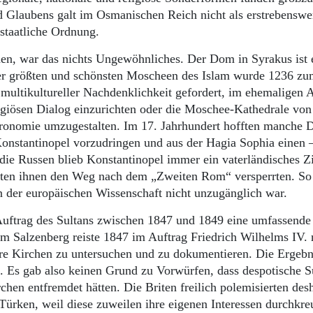
 Glaubens galt im Osmanischen Reich nicht als erstrebenswe
 staatliche Ordnung.
, war das nichts Ungewöhnliches. Der Dom in Syrakus ist 
er größten und schönsten Moscheen des Islam wurde 1236 
multikultureller Nachdenklichkeit gefordert, im ehemaligen 
igiösen Dialog einzurichten oder die Moschee-Kathedrale von
ronomie umzugestalten. Im 17. Jahrhundert hofften manche 
onstantinopel vorzudringen und aus der Hagia Sophia einen 
die Russen blieb Konstantinopel immer ein vaterländisches Zi
risten ihnen den Weg nach dem „Zweiten Rom“ versperrten. So
n der europäischen Wissenschaft nicht unzugänglich war.
uftrag des Sultans zwischen 1847 und 1849 eine umfassende
lm Salzenberg reiste 1847 im Auftrag Friedrich Wilhelms IV.
re Kirchen zu untersuchen und zu dokumentieren. Die Ergebn
k. Es gab also keinen Grund zu Vorwürfen, dass despotische S
chen entfremdet hätten. Die Briten freilich polemisierten des
rken, weil diese zuweilen ihre eigenen Interessen durchkre