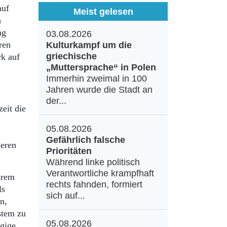
auf
Meist gelesen
h
ng
03.08.2026
ren
Kulturkampf um die
griechische
rk auf
„Muttersprache“ in Polen
Immerhin zweimal in 100
Jahren wurde die Stadt an
der...
eit die
05.08.2026
Gefährlich falsche
deren
Prioritäten
Während linke politisch
Verantwortliche krampfhaft
hrem
rechts fahnden, formiert
ls
sich auf...
n,
stem zu
05.08.2026
ügige