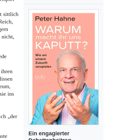
 sittlich
Reich,
gern
 nicht,
ede
 ihren
lissen
seum,
sie ins
ich „der
Ein engagierter
nste