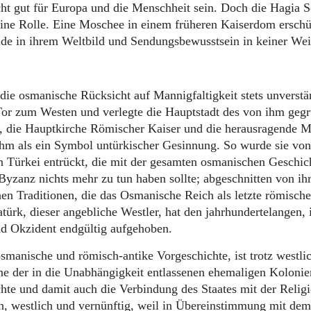
cht gut für Europa und die Menschheit sein. Doch die Hagia 
eine Rolle. Eine Moschee in einem früheren Kaiserdom erschü
nde in ihrem Weltbild und Sendungsbewusstsein in keiner We
 die osmanische Rücksicht auf Mannigfaltigkeit stets unverstä
 Tor zum Westen und verlegte die Hauptstadt des von ihm geg
a, die Hauptkirche Römischer Kaiser und die herausragende 
ihm als ein Symbol untürkischer Gesinnung. So wurde sie von
 Türkei entrückt, die mit der gesamten osmanischen Geschic
anz nichts mehr zu tun haben sollte; abgeschnitten von ihr
en Traditionen, die das Osmanische Reich als letzte römische
türk, dieser angebliche Westler, hat den jahrhundertelangen,
d Okzident endgültig aufgehoben.
manische und römisch-antike Vorgeschichte, ist trotz westli
ine der in die Unabhängigkeit entlassenen ehemaligen Kolonie
te und damit auch die Verbindung des Staates mit der Religi
ern, westlich und vernünftig, weil in Übereinstimmung mit dem