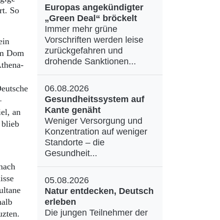
Europas angekündigter
rt. So
„Green Deal“ bröckelt
Immer mehr grüne
Vorschriften werden leise
ein
zurückgefahren und
zum Dom
drohende Sanktionen...
Athena-
Deutsche
06.08.2026
Gesundheitssystem auf
–
Kante genäht
el, an
Weniger Versorgung und
 blieb
Konzentration auf weniger
Standorte – die
Gesundheit...
 nach
isse
05.08.2026
ultane
Natur entdecken, Deutsch
halb
erleben
Die jungen Teilnehmer der
uzten.