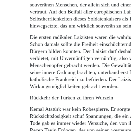
souveränen Menschen, der allein sich und eine
vertraut. Auf den Beifall aller europäischen La
Selbstherrlichkeiten dieses Soldatenkaisers als 
hinwegsetzte, das um wirklich souverän zu sein,
Die ersten radikalen Laizisten waren die wahr
Schon damals sollte die Freiheit einschüchtern
Bürgern bilden konnten. Der Laizist darf deshal
verbietet, mit Unvernünftigen vernünftig, also
Menschenopfer gebracht werden. Die Gewalttäti
seine innere Ordnung brachten, unterband erst 
katholische Frankreich zu befrieden. Der Laiz
Wirkungsmöglichkeiten gebracht worden.
Rückkehr der Türken zu ihren Wurzeln
Kemal Atatürk war kein Robespierre. Er sorgte 
Rücksichtslosigkeit schuf Spannungen, die ein 
Tode gab es immer wieder Versuche, den von i
Recep Tayip Erdogan, der von seinen westeuropä