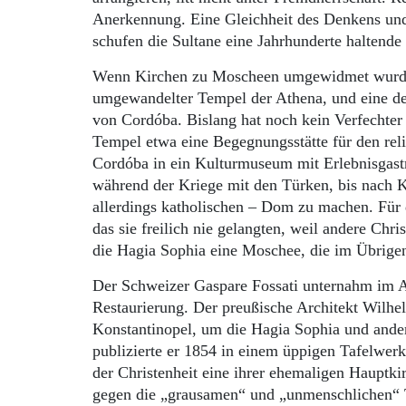
Anerkennung. Eine Gleichheit des Denkens und
schufen die Sultane eine Jahrhunderte haltende
Wenn Kirchen zu Moscheen umgewidmet wurden
umgewandelter Tempel der Athena, und eine d
von Cordóba. Bislang hat noch kein Verfechter 
Tempel etwa eine Begegnungsstätte für den rel
Cordóba in ein Kulturmuseum mit Erlebnisgast
während der Kriege mit den Türken, bis nach K
allerdings katholischen – Dom zu machen. Für 
das sie freilich nie gelangten, weil andere Ch
die Hagia Sophia eine Moschee, die im Übrige
Der Schweizer Gaspare Fossati unternahm im A
Restaurierung. Der preußische Architekt Wilhe
Konstantinopel, um die Hagia Sophia und ande
publizierte er 1854 in einem üppigen Tafelwer
der Christenheit eine ihrer ehemaligen Hauptkir
gegen die „grausamen“ und „unmenschlichen“ Tü