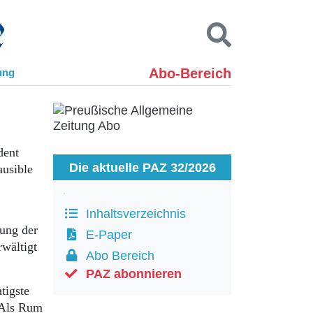
Abo-Bereich
ung
Kontakt
Impressum
Datenschutz
SUCHEN
dent
Die aktuelle PAZ 32/2026
ausible
Inhaltsverzeichnis
mung der
E-Paper
rwältigt
Abo Bereich
PAZ abonnieren
tigste
. Als Rum