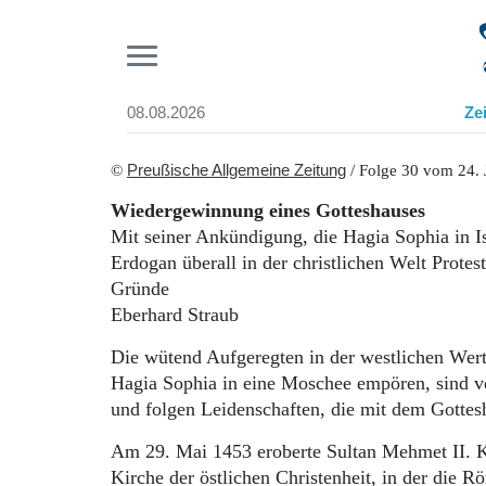
Pr
08.08.2026
Ze
Suchen und finden
Start
©
Preußische Allgemeine Zeitung
/ Folge 30 vom 24. 
Wer wir sind
Wiedergewinnung eines Gotteshauses
Aktuelle Ausgabe
Mit seiner Ankündigung, die Hagia Sophia in Is
Abonnenten-Login
Erdogan überall in der christlichen Welt Protes
Abonnent werden
Gründe
Abo Prämien
Eberhard Straub
Archiv
Mediadaten
Die wütend Aufgeregten in der westlichen Wer
Hagia Sophia in eine Moschee empören, sind vo
und folgen Leidenschaften, die mit dem Gottesh
Am 29. Mai 1453 eroberte Sultan Mehmet II. Ko
Kirche der östlichen Christenheit, in der die 