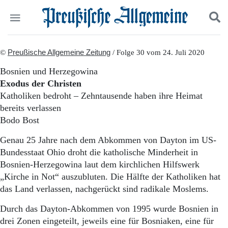
Politik
©
Preußische Allgemeine Zeitung
Suchen und finden
/ Folge 30 vom 24. Juli 2020
Kultur
Bosnien und Herzegowina
Wirtschaft
Exodus der Christen
Panorama
Katholiken bedroht – Zehntausende haben ihre Heimat
Gesellschaft
bereits verlassen
Leben
Bodo Bost
Geschichte
Ostpreußen
Genau 25 Jahre nach dem Abkommen von Dayton im US-
Pommern
Bundesstaat Ohio droht die katholische Minderheit in
Berlin-Brandenburg
Bosnien-Herzegowina laut dem kirchlichen Hilfswerk
Schlesien
Danzig und Westpreußen
„Kirche in Not“ auszubluten. Die Hälfte der Katholiken hat
Bücher
das Land verlassen, nachgerückt sind radikale Moslems.
Start
Durch das Dayton-Abkommen von 1995 wurde Bosnien in
Wer wir sind
drei Zonen eingeteilt, jeweils eine für Bosniaken, eine für