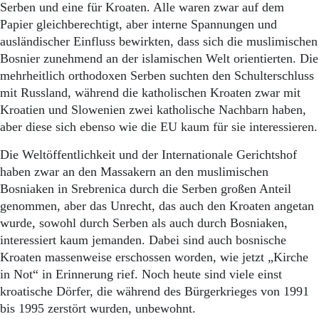
Aktuelle Ausgabe
Serben und eine für Kroaten. Alle waren zwar auf dem
Abonnenten-Login
Papier gleichberechtigt, aber interne Spannungen und
Abonnent werden
ausländischer Einfluss bewirkten, dass sich die muslimischen
Abo Prämien
Bosnier zunehmend an der islamischen Welt orientierten. Die
Archiv
mehrheitlich orthodoxen Serben suchten den Schulterschluss
Mediadaten
mit Russland, während die katholischen Kroaten zwar mit
Kontakt
Kroatien und Slowenien zwei katholische Nachbarn haben,
Impressum
aber diese sich ebenso wie die EU kaum für sie interessieren.
Datenschutz
Die Weltöffentlichkeit und der Internationale Gerichtshof
haben zwar an den Massakern an den muslimischen
Bosniaken in Srebrenica durch die Serben großen Anteil
genommen, aber das Unrecht, das auch den Kroaten angetan
wurde, sowohl durch Serben als auch durch Bosniaken,
interessiert kaum jemanden. Dabei sind auch bosnische
Kroaten massenweise erschossen worden, wie jetzt „Kirche
in Not“ in Erinnerung rief. Noch heute sind viele einst
kroatische Dörfer, die während des Bürgerkrieges von 1991
bis 1995 zerstört wurden, unbewohnt.