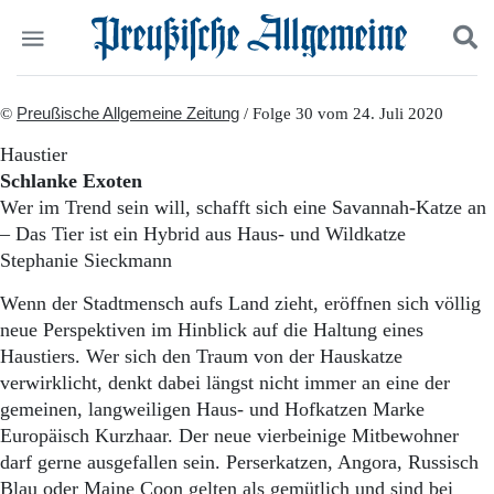
Politik
©
Preußische Allgemeine Zeitung
Suchen und finden
/ Folge 30 vom 24. Juli 2020
Kultur
Haustier
Wirtschaft
Schlanke Exoten
Panorama
Wer im Trend sein will, schafft sich eine Savannah-Katze an
Gesellschaft
– Das Tier ist ein Hybrid aus Haus- und Wildkatze
Leben
Stephanie Sieckmann
Geschichte
Ostpreußen
Wenn der Stadtmensch aufs Land zieht, eröffnen sich völlig
Pommern
neue Perspektiven im Hinblick auf die Haltung eines
Berlin-Brandenburg
Haustiers. Wer sich den Traum von der Hauskatze
Schlesien
Danzig und Westpreußen
verwirklicht, denkt dabei längst nicht immer an eine der
Bücher
gemeinen, langweiligen Haus- und Hofkatzen Marke
Europäisch Kurzhaar. Der neue vierbeinige Mitbewohner
Start
darf gerne ausgefallen sein. Perserkatzen, Angora, Russisch
Wer wir sind
Blau oder Maine Coon gelten als gemütlich und sind bei