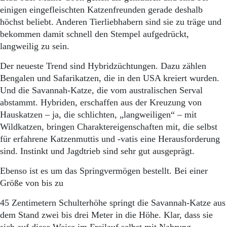
Aktuelle Ausgabe
einigen eingefleischten Katzenfreunden gerade deshalb
Abonnenten-Login
höchst beliebt. Anderen Tierliebhabern sind sie zu träge und
Abonnent werden
bekommen damit schnell den Stempel aufgedrückt,
Abo Prämien
Archiv
langweilig zu sein.
Mediadaten
Der neueste Trend sind Hybridzüchtungen. Dazu zählen
Kontakt
Bengalen und Safarikatzen, die in den USA kreiert wurden.
Impressum
Und die Savannah-Katze, die vom australischen Serval
Datenschutz
abstammt. Hybriden, erschaffen aus der Kreuzung von
Hauskatzen – ja, die schlichten, „langweiligen“ – mit
Wildkatzen, bringen Charaktereigenschaften mit, die selbst
für erfahrene Katzenmuttis und -vatis eine Herausforderung
sind. Instinkt und Jagdtrieb sind sehr gut ausgeprägt.
Ebenso ist es um das Springvermögen bestellt. Bei einer
Größe von bis zu
45 Zentimetern Schulterhöhe springt die Savannah-Katze aus
dem Stand zwei bis drei Meter in die Höhe. Klar, dass sie