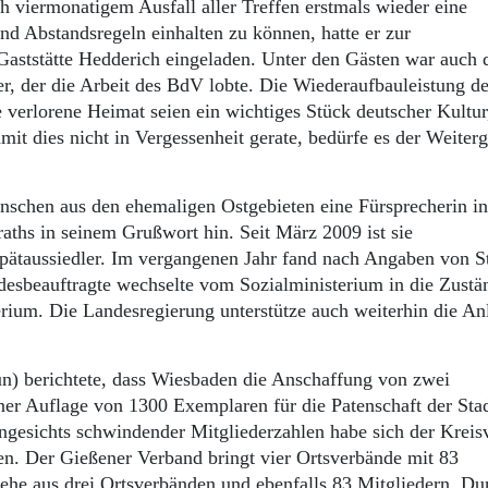
h viermonatigem Ausfall aller Treffen erstmals wieder eine
 Abstandsregeln einhalten zu können, hatte er zur
aststätte Hedderich eingeladen. Unter den Gästen war auch 
 der die Arbeit des BdV lobte. Die Wiederaufbauleistung de
 verlorene Heimat seien ein wichtiges Stück deutscher Kultur
it dies nicht in Vergessenheit gerate, bedürfe es der Weiter
schen aus den ehemaligen Ostgebieten eine Fürsprecherin in
aths in seinem Grußwort hin. Seit März 2009 ist sie
pätaussiedler. Im vergangenen Jahr fand nach Angaben von St
ndesbeauftragte wechselte vom Sozialministerium in die Zustä
erium. Die Landesregierung unterstütze auch weiterhin die An
) berichtete, dass Wiesbaden die Anschaffung von zwei
er Auflage von 1300 Exemplaren für die Patenschaft der Sta
Angesichts schwindender Mitgliederzahlen habe sich der Krei
n. Der Gießener Verband bringt vier Ortsverbände mit 83
ehe aus drei Ortsverbänden und ebenfalls 83 Mitgliedern. Du