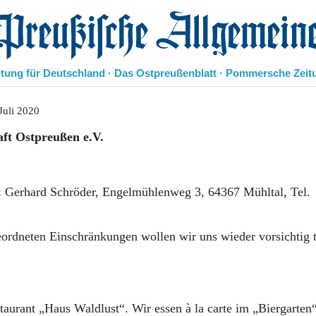
eußische Allgemeine Zeitung
itung für Deutschland · Das Ostpreußenblatt · Pommersche Zeit
Politik
Juli 2020
Kultur
t Ostpreußen e.V.
Wirtschaft
Panorama
Gesellschaft
Leben
r:: Gerhard Schröder, Engelmühlenweg 3, 64367 Mühltal, Tel.
Geschichte
Ostpreußen
Pommern
ordneten Einschränkungen wollen wir uns wieder vorsichtig t
Berlin-Brandenburg
Schlesien
Danzig und Westpreußen
Bücher
aurant „Haus Waldlust“. Wir essen à la carte im „Biergarten“