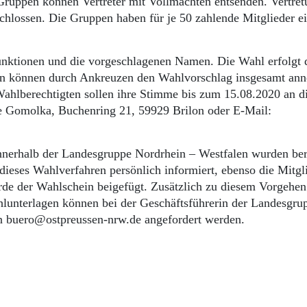
Gruppen können Vertreter mit Vollmachten entsenden. Vertre
chlossen. Die Gruppen haben für je 50 zahlende Mitglieder e
unktionen und die vorgeschlagenen Namen. Die Wahl erfolgt 
en können durch Ankreuzen den Wahlvorschlag insgesamt an
Wahlberechtigten sollen ihre Stimme bis zum 15.08.2020 an d
tte Gomolka, Buchenring 21, 59929 Brilon oder E-Mail:
nnerhalb der Landesgruppe Nordrhein – Westfalen wurden ber
dieses Wahlverfahren persönlich informiert, ebenso die Mitgl
rde der Wahlschein beigefügt. Zusätzlich zu diesem Vorgehen
hlunterlagen können bei der Geschäftsführerin der Landesgru
n buero@ostpreussen-nrw.de angefordert werden.