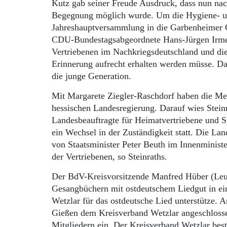
Kutz gab seiner Freude Ausdruck, dass nun nac
Begegnung möglich wurde. Um die Hygiene- und
Jahreshauptversammlung in die Garbenheimer G
CDU-Bundestagsabgeordnete Hans-Jürgen Irmer,
Vertriebenen im Nachkriegsdeutschland und die
Erinnerung aufrecht erhalten werden müsse. Dam
die junge Generation.
Mit Margarete Ziegler-Raschdorf haben die Men
hessischen Landesregierung. Darauf wies Steinr
Landesbeauftragte für Heimatvertriebene und S
ein Wechsel in der Zuständigkeit statt. Die La
von Staatsminister Peter Beuth im Innenminist
der Vertriebenen, so Steinraths.
Der BdV-Kreisvorsitzende Manfred Hüber (Leun
Gesangbüchern mit ostdeutschem Liedgut in ein
Wetzlar für das ostdeutsche Lied unterstütze. 
Gießen dem Kreisverband Wetzlar angeschlosse
Mitgliedern ein. Der Kreisverband Wetzlar best