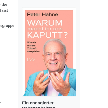
e der
fasst
esgruppe
m
e
Ein engagierter