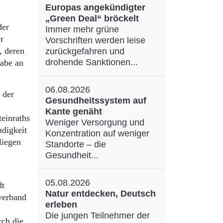
Europas angekündigter
„Green Deal“ bröckelt
der
Immer mehr grüne
r
Vorschriften werden leise
, deren
zurückgefahren und
drohende Sanktionen...
gabe an
06.08.2026
 der
Gesundheitssystem auf
Kante genäht
einraths
Weniger Versorgung und
ndigkeit
Konzentration auf weniger
liegen
Standorte – die
Gesundheit...
05.08.2026
dt
Natur entdecken, Deutsch
sverband
erleben
Die jungen Teilnehmer der
rch die