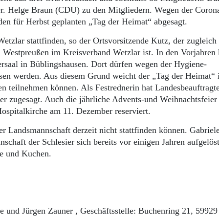
Dr. Helge Braun (CDU) zu den Mitgliedern. Wegen der Coron
den für Herbst geplanten „Tag der Heimat“ abgesagt.
Wetzlar stattfinden, so der Ortsvorsitzende Kutz, der zugleich
d Westpreußen im Kreisverband Wetzlar ist. In den Vorjahren
ersaal in Büblingshausen. Dort dürfen wegen der Hygiene-
ssen werden. Aus diesem Grund weicht der „Tag der Heimat“ i
en teilnehmen können. Als Festrednerin hat Landesbeauftragt
er zugesagt. Auch die jährliche Advents-und Weihnachtsfeier 
 Hospitalkirche am 11. Dezember reserviert.
er Landsmannschaft derzeit nicht stattfinden können. Gabriel
schaft der Schlesier sich bereits vor einigen Jahren aufgelös
ee und Kuchen.
e und Jürgen Zauner , Geschäftsstelle: Buchenring 21, 59929