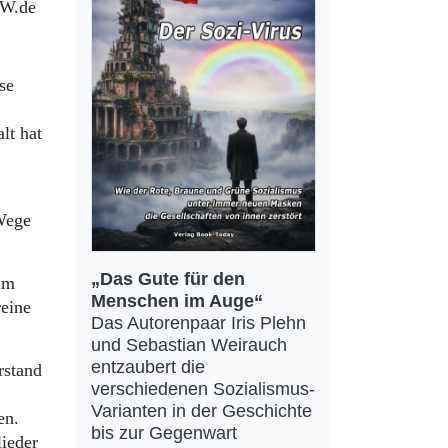
RW.de
se
lt hat
Wege
„Das Gute für den
im
Menschen im Auge“
reine
Das Autorenpaar Iris Plehn
und Sebastian Weirauch
entzaubert die
rstand
verschiedenen Sozialismus-
Varianten in der Geschichte
en.
bis zur Gegenwart
ieder