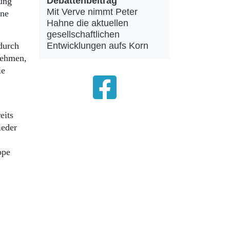
Debattenbeitrag
tung
Mit Verve nimmt Peter
ine
Hahne die aktuellen
gesellschaftlichen
Entwicklungen aufs Korn
durch
nehmen,
ie
eits
ieder
ppe