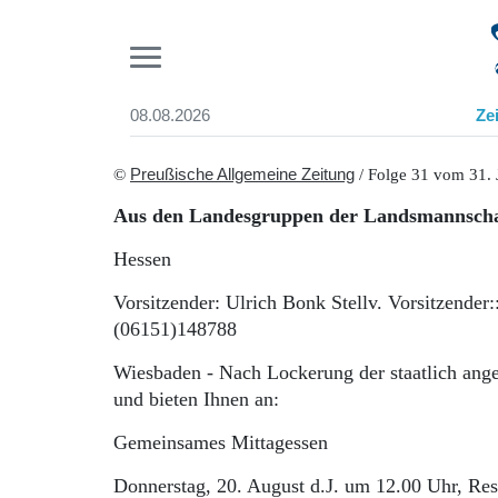
Pr
08.08.2026
Ze
Suchen und finden
Start
©
Preußische Allgemeine Zeitung
/ Folge 31 vom 31. 
Wer wir sind
Aus den Landesgruppen der Landsmannschaf
Aktuelle Ausgabe
Abonnenten-Login
Hessen
Abonnent werden
Abo Prämien
Vorsitzender: Ulrich Bonk Stellv. Vorsitzende
Archiv
(06151)148788
Mediadaten
Wiesbaden - Nach Lockerung der staatlich ange
und bieten Ihnen an:
Gemeinsames Mittagessen
Donnerstag, 20. August d.J. um 12.00 Uhr, Rest