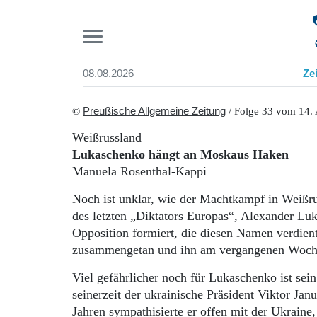
Pr
08.08.2026
Ze
Suchen und finden
Start
©
Preußische Allgemeine Zeitung
/ Folge 33 vom 14.
Wer wir sind
Weißrussland
Aktuelle Ausgabe
Lukaschenko hängt an Moskaus Haken
Abonnenten-Login
Manuela Rosenthal-Kappi
Abonnent werden
Abo Prämien
Noch ist unklar, wie der Machtkampf in Weißru
Archiv
des letzten „Diktators Europas“, Alexander Luk
Mediadaten
Opposition formiert, die diesen Namen verdien
zusammengetan und ihn am vergangenen Woche
Viel gefährlicher noch für Lukaschenko ist se
seinerzeit der ukrainische Präsident Viktor Ja
Jahren sympathisierte er offen mit der Ukraine,