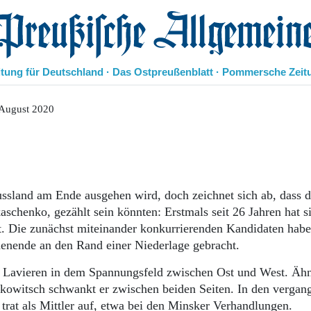
eußische Allgemeine Zeitung
itung für Deutschland · Das Ostpreußenblatt · Pommersche Zeit
Politik
 August 2020
Kultur
Wirtschaft
Panorama
Gesellschaft
Leben
ssland am Ende ausgehen wird, doch zeichnet sich ab, dass d
Geschichte
aschenko, gezählt sein könnten: Erstmals seit 26 Jahren hat s
Ostpreußen
t. Die zunächst miteinander konkurrierenden Kandidaten habe
Pommern
nende an den Rand einer Niederlage gebracht.
Berlin-Brandenburg
Schlesien
in Lavieren in dem Spannungsfeld zwischen Ost und West. Ähn
Danzig und Westpreußen
nukowitsch schwankt er zwischen beiden Seiten. In den vergan
Bücher
 trat als Mittler auf, etwa bei den Minsker Verhandlungen.