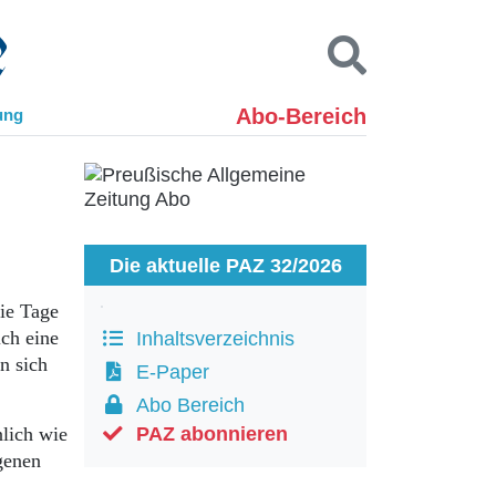
Abo-Bereich
ung
Kontakt
Impressum
Datenschutz
SUCHEN
Die aktuelle PAZ 32/2026
ie Tage
ich eine
Inhaltsverzeichnis
n sich
E-Paper
Abo Bereich
lich wie
PAZ abonnieren
genen