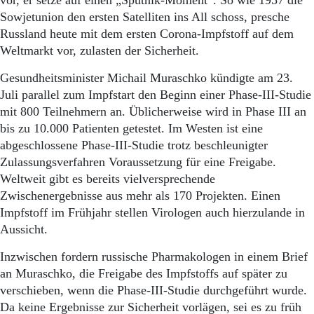
vor, er setze auf einen „Sputnik-Moment“. So wie 1957 die
Sowjetunion den ersten Satelliten ins All schoss, presche
Russland heute mit dem ersten Corona-Impfstoff auf dem
Weltmarkt vor, zulasten der Sicherheit.
Gesundheitsminister Michail Muraschko kündigte am 23.
Juli parallel zum Impfstart den Beginn einer Phase-III-Studie
mit 800 Teilnehmern an. Üblicherweise wird in Phase III an
bis zu 10.000 Patienten getestet. Im Westen ist eine
abgeschlossene Phase-III-Studie trotz beschleunigter
Zulassungsverfahren Voraussetzung für eine Freigabe.
Weltweit gibt es bereits vielversprechende
Zwischenergebnisse aus mehr als 170 Projekten. Einen
Impfstoff im Frühjahr stellen Virologen auch hierzulande in
Aussicht.
Inzwischen fordern russische Pharmakologen in einem Brief
an Muraschko, die Freigabe des Impfstoffs auf später zu
verschieben, wenn die Phase-III-Studie durchgeführt wurde.
Da keine Ergebnisse zur Sicherheit vorlägen, sei es zu früh