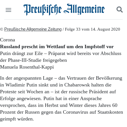
Politik
©
Preußische Allgemeine Zeitung
Suchen und finden
/ Folge 33 vom 14. August 2020
Kultur
Corona
Wirtschaft
Russland prescht im Wettlauf um den Impfstoff vor
Panorama
Putin drängt zur Eile – Präparat wird bereits vor Abschluss
Gesellschaft
der Phase-III-Studie freigegeben
Leben
Manuela Rosenthal-Kappi
Geschichte
Ostpreußen
In der angespannten Lage – das Vertrauen der Bevölkerung
Pommern
in Wladimir Putin sinkt und in Chabarowsk halten die
Berlin-Brandenburg
Proteste seit Wochen an – ist der russische Präsident auf
Schlesien
Danzig und Westpreußen
Erfolge angewiesen. Putin hat in einer Ansprache
Bücher
versprochen, dass im Herbst und Winter dieses Jahres 60
Prozent der Russen gegen das Coronavirus auf Staatskosten
Start
geimpft würden.
Wer wir sind