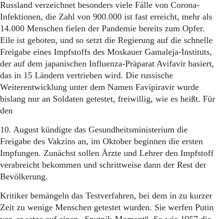
Aktuelle Ausgabe
Russland verzeichnet besonders viele Fälle von Corona-
Abonnenten-Login
Infektionen, die Zahl von 900.000 ist fast erreicht, mehr als
Abonnent werden
14.000 Menschen fielen der Pandemie bereits zum Opfer.
Abo Prämien
Eile ist geboten, und so setzt die Regierung auf die schnelle
Archiv
Freigabe eines Impfstoffs des Moskauer Gamaleja-Instituts,
Mediadaten
der auf dem japanischen Influenza-Präparat Avifavir basiert,
Kontakt
das in 15 Ländern vertrieben wird. Die russische
Impressum
Weiterentwicklung unter dem Namen Favipiravir wurde
Datenschutz
bislang nur an Soldaten getestet, freiwillig, wie es heißt. Für
den
10. August kündigte das Gesundheitsministerium die
Freigabe des Vakzins an, im Oktober beginnen die ersten
Impfungen. Zunächst sollen Ärzte und Lehrer den Impfstoff
verabreicht bekommen und schrittweise dann der Rest der
Bevölkerung.
Kritiker bemängeln das Testverfahren, bei dem in zu kurzer
Zeit zu wenige Menschen getestet wurden. Sie werfen Putin