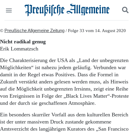
Politik
©
Preußische Allgemeine Zeitung
Suchen und finden
/ Folge 33 vom 14. August 2020
Kultur
Nicht radikal genug
Wirtschaft
Erik Lommatzsch
Panorama
Gesellschaft
Die Charakterisierung der USA als „Land der unbegrenzten
Leben
Möglichkeiten“ ist nahezu jedem geläufig. Verbunden war
Geschichte
damit in der Regel etwas Positives. Dass die Formel in
Ostpreußen
Zukunft verstärkt anders gelesen werden muss, als Hinweis
Pommern
auf die Möglichkeit unbegrenzten Irrsinns, zeigt eine Reihe
Berlin-Brandenburg
von Ereignissen in Folge der „Black Lives Matter“-Proteste
Schlesien
Danzig und Westpreußen
und der durch sie geschaffenen Atmosphäre.
Bücher
Ein besonders skurriler Vorfall aus dem kulturellen Bereich
Start
ist der unter massivem Druck zustande gekommene
Wer wir sind
Amtsverzicht des langjährigen Kurators des „San Francisco