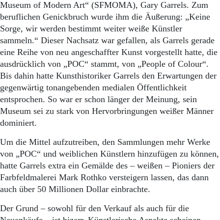
Aktuelle Ausgabe
Museum of Modern Art“ (SFMOMA), Gary Garrels. Zum
Abonnenten-Login
beruflichen Genickbruch wurde ihm die Äußerung: „Keine
Abonnent werden
Sorge, wir werden bestimmt weiter weiße Künstler
Abo Prämien
sammeln.“ Dieser Nachsatz war gefallen, als Garrels gerade
Archiv
eine Reihe von neu angeschaffter Kunst vorgestellt hatte, die
Mediadaten
ausdrücklich von „POC“ stammt, von „People of Colour“.
Kontakt
Bis dahin hatte Kunsthistoriker Garrels den Erwartungen der
Impressum
gegenwärtig tonangebenden medialen Öffentlichkeit
Datenschutz
entsprochen. So war er schon länger der Meinung, sein
Museum sei zu stark von Hervorbringungen weißer Männer
dominiert.
Um die Mittel aufzutreiben, den Sammlungen mehr Werke
von „POC“ und weiblichen Künstlern hinzufügen zu können,
hatte Garrels extra ein Gemälde des – weißen – Pioniers der
Farbfeldmalerei Mark Rothko versteigern lassen, das dann
auch über 50 Millionen Dollar einbrachte.
Der Grund – sowohl für den Verkauf als auch für die