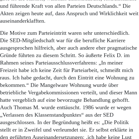
Aktuelle Ausgabe
und führende Kraft von allen Parteien Deutschlands.“ Die
Abonnenten-Login
Akten zeigen heute auf, dass Anspruch und Wirklichkeit weit
Abonnent werden
auseinanderklafften.
Abo Prämien
Archiv
Die Motive zum Parteieintritt waren sehr unterschiedlich.
Mediadaten
Die SED-Mitgliedschaft war für die berufliche Karriere
Kontakt
ausgesprochen hilfreich, aber auch andere eher pragmatische
Impressum
Gründe führten zu diesem Schritt. So äußerte Felix D. im
Datenschutz
Rahmen seines Parteiausschlussverfahrens: „In meiner
Freizeit habe ich keine Zeit für Parteiarbeit, schmeißt mich
raus. Ich habe gedacht, durch den Eintritt eine Wohnung zu
bekommen.“ Die Mangelware Wohnung wurde über
betriebliche Vergabekommissionen verteilt, und dieser Mann
hatte vergeblich auf eine bevorzugte Behandlung gehofft.
Auch Thomas M. wurde enttäuscht. 1986 wurde er wegen
„Verlassen des Klassenstandpunktes“ aus der SED
ausgeschlossen. In der Begründung heißt es: „Die Politik
stellt er in Zweifel und verleumdet sie. Er selbst erklärte in
den geführten Auseinandersetzungen: ,ich habe keine Lust