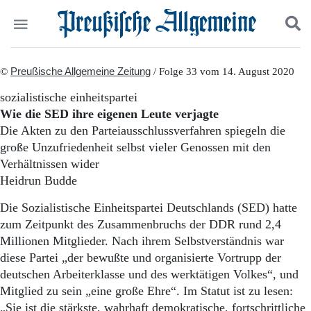
Politik
©
Preußische Allgemeine Zeitung
Suchen und finden
/ Folge 33 vom 14. August 2020
Kultur
sozialistische einheitspartei
Wirtschaft
Wie die SED ihre eigenen Leute verjagte
Panorama
Die Akten zu den Parteiausschlussverfahren spiegeln die
Gesellschaft
große Unzufriedenheit selbst vieler Genossen mit den
Leben
Verhältnissen wider
Geschichte
Ostpreußen
Heidrun Budde
Pommern
Die Sozialistische Einheitspartei Deutschlands (SED) hatte
Berlin-Brandenburg
zum Zeitpunkt des Zusammenbruchs der DDR rund 2,4
Schlesien
Danzig und Westpreußen
Millionen Mitglieder. Nach ihrem Selbstverständnis war
Bücher
diese Partei „der bewußte und organisierte Vortrupp der
deutschen Arbeiterklasse und des werktätigen Volkes“, und
Start
Mitglied zu sein „eine große Ehre“. Im Statut ist zu lesen:
Wer wir sind
„Sie ist die stärkste, wahrhaft demokratische, fortschrittliche