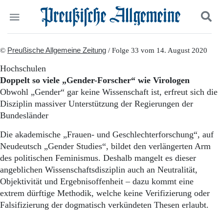
Politik
©
Preußische Allgemeine Zeitung
Suchen und finden
/ Folge 33 vom 14. August 2020
Kultur
Hochschulen
Wirtschaft
Doppelt so viele „Gender-Forscher“ wie Virologen
Panorama
Obwohl „Gender“ gar keine Wissenschaft ist, erfreut sich die
Gesellschaft
Disziplin massiver Unterstützung der Regierungen der
Leben
Bundesländer
Geschichte
Ostpreußen
Die akademische „Frauen- und Geschlechterforschung“, auf
Pommern
Neudeutsch „Gender Studies“, bildet den verlängerten Arm
Berlin-Brandenburg
des politischen Feminismus. Deshalb mangelt es dieser
Schlesien
Danzig und Westpreußen
angeblichen Wissenschaftsdisziplin auch an Neutralität,
Bücher
Objektivität und Ergebnisoffenheit – dazu kommt eine
extrem dürftige Methodik, welche keine Verifizierung oder
Start
Falsifizierung der dogmatisch verkündeten Thesen erlaubt.
Wer wir sind