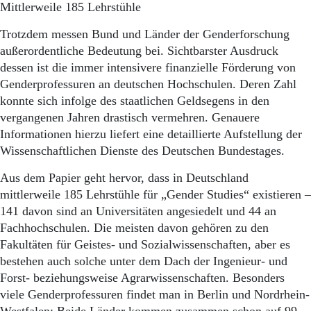
Aktuelle Ausgabe
Mittlerweile 185 Lehrstühle
Abonnenten-Login
Abonnent werden
Trotzdem messen Bund und Länder der Genderforschung
Abo Prämien
außerordentliche Bedeutung bei. Sichtbarster Ausdruck
Archiv
dessen ist die immer intensivere finanzielle Förderung von
Mediadaten
Genderprofessuren an deutschen Hochschulen. Deren Zahl
konnte sich infolge des staatlichen Geldsegens in den
Kontakt
vergangenen Jahren drastisch vermehren. Genauere
Impressum
Informationen hierzu liefert eine detaillierte Aufstellung der
Datenschutz
Wissenschaftlichen Dienste des Deutschen Bundestages.
Aus dem Papier geht hervor, dass in Deutschland
mittlerweile 185 Lehrstühle für „Gender Studies“ existieren –
141 davon sind an Universitäten angesiedelt und 44 an
Fachhochschulen. Die meisten davon gehören zu den
Fakultäten für Geistes- und Sozialwissenschaften, aber es
bestehen auch solche unter dem Dach der Ingenieur- und
Forst- beziehungsweise Agrarwissenschaften. Besonders
viele Genderprofessuren findet man in Berlin und Nordrhein-