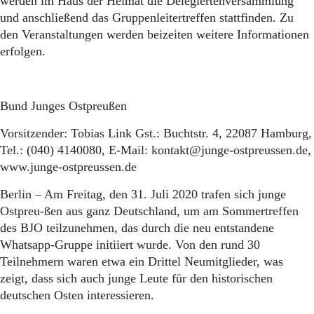
werden im Haus der Heimat die Delegiertenversammlung
Aktuelle Ausgabe
Abonnenten-Login
und anschließend das Gruppenleitertreffen stattfinden. Zu
Abonnent werden
den Veranstaltungen werden beizeiten weitere Informationen
Abo Prämien
erfolgen.
Archiv
Mediadaten
Kontakt
Bund Junges Ostpreußen
Impressum
Vorsitzender: Tobias Link Gst.: Buchtstr. 4, 22087 Hamburg,
Datenschutz
Tel.: (040) 4140080, E-Mail: kontakt@junge-ostpreussen.de,
www.junge-ostpreu­ssen.de
Berlin – Am Freitag, den 31. Juli 2020 trafen sich junge
Ostpreu-ßen aus ganz Deutschland, um am Sommertreffen
des BJO teilzunehmen, das durch die neu entstandene
Whatsapp-Gruppe initiiert wurde. Von den rund 30
Teilnehmern waren etwa ein Drittel Neumitglieder, was
zeigt, dass sich auch junge Leute für den historischen
deutschen Osten interessieren.