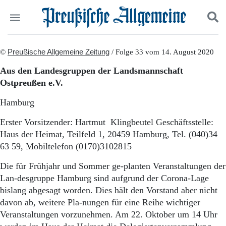
Politik
©
Preußische Allgemeine Zeitung
Suchen und finden
/ Folge 33 vom 14. August 2020
Kultur
Aus den Landesgruppen der Landsmannschaft
Wirtschaft
Ostpreußen e.V.
Panorama
Gesellschaft
Hamburg
Leben
Geschichte
Erster Vorsitzender: Hartmut Klingbeutel Geschäftsstelle:
Ostpreußen
Haus der Heimat, Teilfeld 1, 20459 Hamburg, Tel. (040)34
Pommern
63 59, Mobiltelefon (0170)3102815
Berlin-Brandenburg
Schlesien
Die für Frühjahr und Sommer ge-planten Veranstaltungen der
Danzig und Westpreußen
Lan-desgruppe Hamburg sind aufgrund der Corona-Lage
Bücher
bislang abgesagt worden. Dies hält den Vorstand aber nicht
davon ab, weitere Pla-nungen für eine Reihe wichtiger
Start
Veranstaltungen vorzunehmen. Am 22. Oktober um 14 Uhr
Wer wir sind