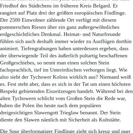
Aktuelle Ausgabe
Friedhof des Städtchens im früheren Kreis Belgard. Er
Abonnenten-Login
rangiert auf Platz drei der größten europäischen Findlinge.
Abonnent werden
Der 2500 Einwohner zählende Ort verfügt mit diesem
Abo Prämien
Archiv
pommerschen Riesen über ein ganz außergewöhnliches
Mediadaten
erdgeschichtliches Denkmal. Heimat- und Naturfreunde
fühlen sich auch deshalb immer wieder zu Ausflügen dorthin
Kontakt
animiert. Tiefengrabungen haben unterdessen ergeben, dass
Impressum
der überwiegende Teil des äußerlich pultartig beschaffenen
Datenschutz
Großgeschiebes, so nennt man einen solchen Stein
fachsprachlich, tief im Unterirdischen verborgen liegt. Wie
also sieht der Tychower Koloss wirklich aus? Niemand weiß
es. Fest steht aber, dass es sich in der Tat um einen höchsten
Respekt gebietenden Eiszeitzeugen handelt. Während bei den
alten Tychowern schlicht vom Großen Stein die Rede war,
haben die Polen ihn heute nach dem populären
dreigesichtigen Slawengott Trieglaw benannt. Der Stein
diente den Slawen nämlich mit Sicherheit als Kultstätte.
Die Spur überformatiger Findlinge zieht sich kreuz und quer