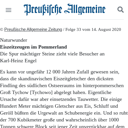
Politik
©
Preußische Allgemeine Zeitung
Suchen und finden
/ Folge 33 vom 14. August 2020
Kultur
Naturwunder
Wirtschaft
Eiszeitzeugen im Pommerland
Panorama
Die Spur mächtiger Steine zieht viele Besucher an
Gesellschaft
Karl-Heinz Engel
Leben
Geschichte
Es kann vor ungefähr 12 000 Jahren Zufall gewesen sein,
Ostpreußen
dass die skandinavischen Eiszeitgletscher den dicksten
Pommern
Findling des südlichen Ostseeraums im hinterpommerschen
Berlin-Brandenburg
Groß Tychow [Tychowo] abgelegt haben. Eigentliche
Schlesien
Danzig und Westpreußen
Ursache dafür war aber einsetzendes Tauwetter. Die einige
Bücher
Hundert Meter mächtigen Gletscher aus Eis, Schluff und
Geröll büßten die Urgewalt an Schubenergie ein. Und so ruht
Start
der 700 Kubikmeter große und wahrscheinlich über 1000
Wer wir sind
Tonnen schwere Block seit jener Zeit unverrückbar auf dem