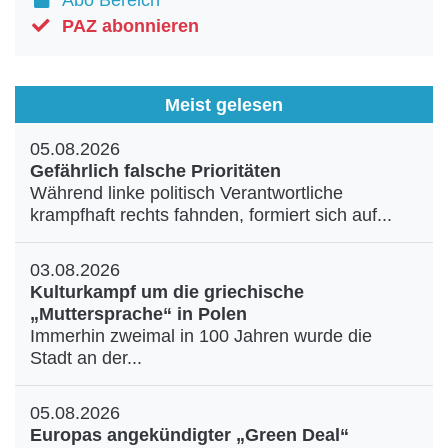
Abo Bereich
Aktuelle Ausgabe
Abonnenten-Login
PAZ abonnieren
Abonnent werden
Abo Prämien
Archiv
Meist gelesen
Mediadaten
05.08.2026
Kontakt
Gefährlich falsche Prioritäten
Impressum
Während linke politisch Verantwortliche
Datenschutz
krampfhaft rechts fahnden, formiert sich auf...
03.08.2026
Kulturkampf um die griechische
„Muttersprache“ in Polen
Immerhin zweimal in 100 Jahren wurde die
Stadt an der...
05.08.2026
Europas angekündigter „Green Deal“