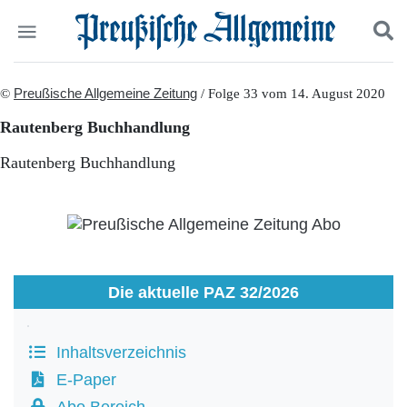
Politik
©
Preußische Allgemeine Zeitung
Suchen und finden
/ Folge 33 vom 14. August 2020
Kultur
Rautenberg Buchhandlung
Wirtschaft
Panorama
Rautenberg Buchhandlung
Gesellschaft
Leben
Geschichte
Ostpreußen
Pommern
Berlin-Brandenburg
Die aktuelle PAZ 32/2026
Schlesien
Danzig und Westpreußen
Bücher
Inhaltsverzeichnis
Start
E-Paper
Wer wir sind