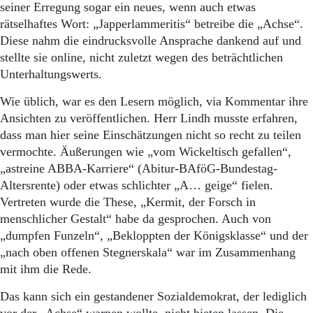
Aktuelle Ausgabe
seiner Erregung sogar ein neues, wenn auch etwas
Abonnenten-Login
rätselhaftes Wort: „Japperlammeritis“ betreibe die „Achse“.
Abonnent werden
Diese nahm die eindrucksvolle Ansprache dankend auf und
Abo Prämien
stellte sie online, nicht zuletzt wegen des beträchtlichen
Archiv
Unterhaltungswerts.
Mediadaten
Wie üblich, war es den Lesern möglich, via Kommentar ihre
Kontakt
Ansichten zu veröffentlichen. Herr Lindh musste erfahren,
Impressum
dass man hier seine Einschätzungen nicht so recht zu teilen
Datenschutz
vermochte. Äußerungen wie „vom Wickeltisch gefallen“,
„astreine ABBA-Karriere“ (Abitur-BAföG-Bundestag-
Altersrente) oder etwas schlichter „A… geige“ fielen.
Vertreten wurde die These, „Kermit, der Forsch in
menschlicher Gestalt“ habe da gesprochen. Auch von
„dumpfen Funzeln“, „Bekloppten der Königsklasse“ und der
„nach oben offenen Stegnerskala“ war im Zusammenhang
mit ihm die Rede.
Das kann sich ein gestandener Sozialdemokrat, der lediglich