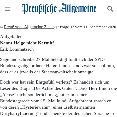
Politik
©
Preußische Allgemeine Zeitung
Suchen und finden
/ Folge 37 vom 11. September 2020
Kultur
Aufgefallen
Wirtschaft
Nennt Helge nicht Kermit!
Panorama
Erik Lommatzsch
Gesellschaft
Leben
Sage und schreibe 27 Mal beleidigt fühlt sich der SPD-
Geschichte
Bundestagsabgeordnete Helge Lindh. Und zwar so schlimm,
Ostpreußen
dass er es jeweils der Staatsanwaltschaft anzeigte.
Pommern
Berlin-Brandenburg
Doch wer hat sein Ehrgefühl verletzt? Es handelt sich um
Schlesien
Leser des Blogs „Die Achse des Guten“. Dass Herr Lindh die
Danzig und Westpreußen
„Achse“ nicht sonderlich mag, tat er in seiner
Bücher
Bundestagsrede vom 15. Mai kund. Aufgebracht sprach er
Start
von deren „Hysteriewahn“, einer „selbsternannten
Wer wir sind
Dirtyharryfizierung“ und schenkte der deutschen Sprache in