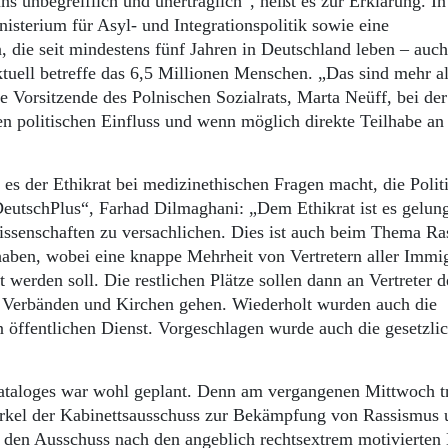
ns unbegreiflich und unerträglich“, heißt es zur Erklärung. I
isterium für Asyl- und Integrationspolitik sowie eine
 die seit mindestens fünf Jahren in Deutschland leben – auc
ktuell betreffe das 6,5 Millionen Menschen. „Das sind mehr a
 Vorsitzende des Polnischen Sozialrats, Marta Neüff, bei der
n politischen Einfluss und wenn möglich direkte Teilhabe an
 es der Ethikrat bei medizinethischen Fragen macht, die Polit
„DeutschPlus“, Farhad Dilmaghani: „Dem Ethikrat ist es gelun
wissenschaften zu versachlichen. Dies ist auch beim Thema R
haben, wobei eine knappe Mehrheit von Vertretern aller Immi
werden soll. Die restlichen Plätze sollen dann an Vertreter d
n Verbänden und Kirchen gehen. Wiederholt wurden auch die
 öffentlichen Dienst. Vorgeschlagen wurde auch die gesetzli
ataloges war wohl geplant. Denn am vergangenen Mittwoch tr
rkel der Kabinettsausschuss zur Bekämpfung von Rassismus 
 den Ausschuss nach den angeblich rechtsextrem motivierte