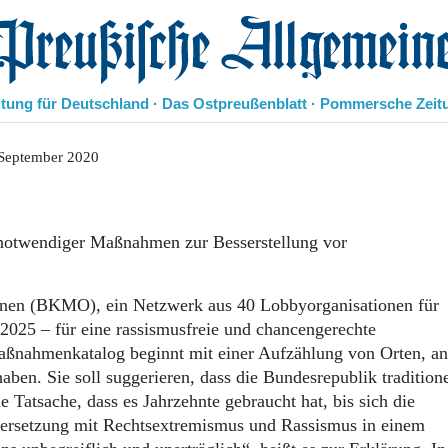
eußische Allgemeine Zeitung
itung für Deutschland · Das Ostpreußenblatt · Pommersche Zeit
Politik
 September 2020
Kultur
Wirtschaft
Panorama
 notwendiger Maßnahmen zur Besserstellung vor
Gesellschaft
Leben
Geschichte
onen (BKMO), ein Netzwerk aus 40 Lobbyorganisationen für
Ostpreußen
025 – für eine rassismusfreie und chancengerechte
Pommern
Maßnahmenkatalog beginnt mit einer Aufzählung von Orten, a
Berlin-Brandenburg
aben. Sie soll suggerieren, dass die Bundesrepublik traditione
Schlesien
Danzig und Westpreußen
 Tatsache, dass es Jahrzehnte gebraucht hat, bis sich die
Bücher
dersetzung mit Rechtsextremismus und Rassismus in einem