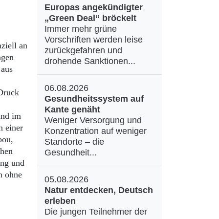
Europas angekündigter
„Green Deal“ bröckelt
Immer mehr grüne
Vorschriften werden leise
ziell an
zurückgefahren und
ngen
drohende Sanktionen...
 aus
06.08.2026
 Druck
Gesundheitssystem auf
Kante genäht
and im
Weniger Versorgung und
n einer
Konzentration auf weniger
bou,
Standorte – die
chen
Gesundheit...
ung und
n ohne
05.08.2026
Natur entdecken, Deutsch
erleben
Die jungen Teilnehmer der