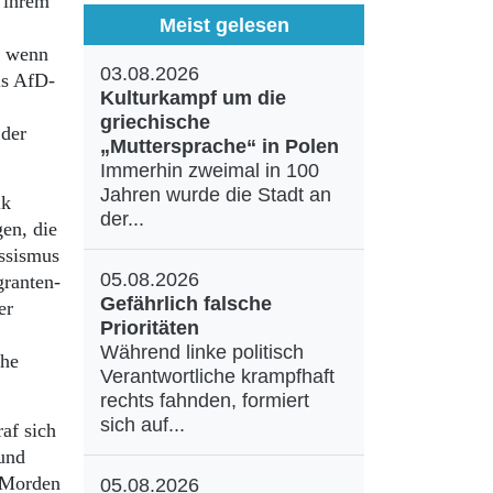
n ihrem
Meist gelesen
h wenn
03.08.2026
ls AfD-
Kulturkampf um die
griechische
 der
„Muttersprache“ in Polen
Immerhin zweimal in 100
Jahren wurde die Stadt an
ik
der...
gen, die
assismus
05.08.2026
granten-
Gefährlich falsche
er
Prioritäten
Während linke politisch
che
Verantwortliche krampfhaft
rechts fahnden, formiert
sich auf...
af sich
und
n Morden
05.08.2026