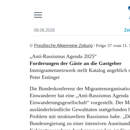
Pr
08.08.2026
Ze
Suchen und finden
Start
©
Preußische Allgemeine Zeitung
/ Folge 37 vom 11.
Wer wir sind
„Anti-Rassismus Agenda 2025“
Aktuelle Ausgabe
Forderungen der Gäste an die Gastgeber
Abonnenten-Login
Immigrantennetzwerk stellt Katalog angeblich
Abonnent werden
Peter Entinger
Abo Prämien
Archiv
Die Bundeskonferenz der Migrantenorganisati
Mediadaten
Einwanderer hat eine „Anti-Rassismus Agenda 2
Einwanderungsgesellschaft“ vorgestellt. Der 
ausländerfeindliche Gewalttaten stattgefunden h
Problem mit strukturellem Rassismus habe. „Die
Bundesregierung zu einer intensiven Auseinan