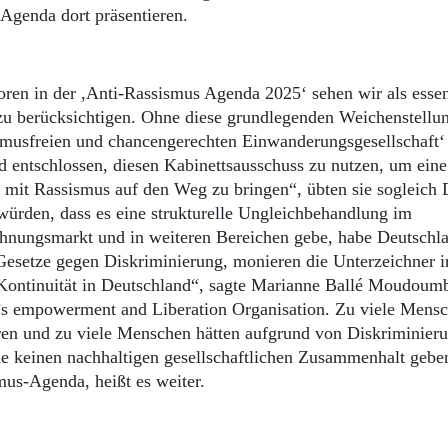
 Agenda dort präsentieren.
en in der ,Anti-Rassismus Agenda 2025‘ sehen wir als essen
 zu berücksichtigen. Ohne diese grundlegenden Weichenstellu
ismusfreien und chancengerechten Einwanderungsgesellschaft‘
ind entschlossen, diesen Kabinettsausschuss zu nutzen, um eine
 mit Rassismus auf den Weg zu bringen“, übten sie sogleich
würden, dass es eine strukturelle Ungleichbehandlung im
hnungsmarkt und in weiteren Bereichen gebe, habe Deutschl
Gesetze gegen Diskriminierung, monieren die Unterzeichner i
 Kontinuität in Deutschland“, sagte Marianne Ballé Moudoum
 empowerment and Liberation Organisation. Zu viele Mens
oren und zu viele Menschen hätten aufgrund von Diskriminier
e keinen nachhaltigen gesellschaftlichen Zusammenhalt gebe
us-Agenda, heißt es weiter.