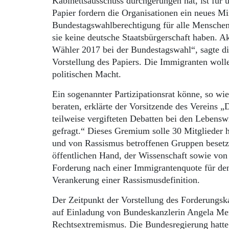
Kabinettsausschuss durchgerungen hat, ist für u
Papier fordern die Organisationen ein neues Min
Bundestagswahlberechtigung für alle Menschen,
sie keine deutsche Staatsbürgerschaft haben. A
Wähler 2017 bei der Bundestagswahl“, sagte die
Vorstellung des Papiers. Die Immigranten wolle
politischen Macht.
Ein sogenannter Partizipationsrat könne, so wie
beraten, erklärte der Vorsitzende des Vereins 
teilweise vergifteten Debatten bei den Lebens
gefragt.“ Dieses Gremium solle 30 Mitglieder 
und von Rassismus betroffenen Gruppen besetzt 
öffentlichen Hand, der Wissenschaft sowie vo
Forderung nach einer Immigrantenquote für den
Verankerung einer Rassismusdefinition.
Der Zeitpunkt der Vorstellung des Forderungsk
auf Einladung von Bundeskanzlerin Angela Me
Rechtsextremismus. Die Bundesregierung hatte