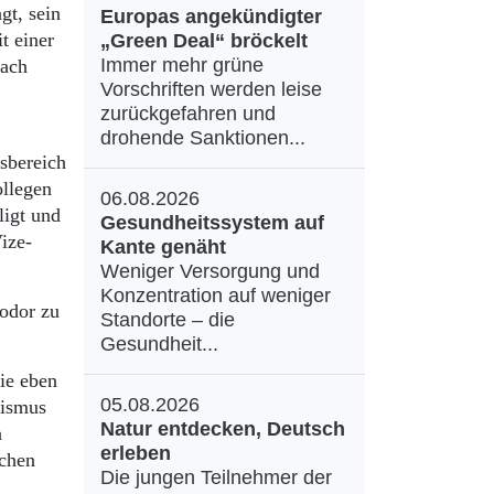
gt, sein
Europas angekündigter
t einer
„Green Deal“ bröckelt
Immer mehr grüne
nach
Vorschriften werden leise
zurückgefahren und
drohende Sanktionen...
tsbereich
ollegen
06.08.2026
ligt und
Gesundheitssystem auf
ize-
Kante genäht
Weniger Versorgung und
Konzentration auf weniger
eodor zu
Standorte – die
Gesundheit...
ie eben
05.08.2026
yismus
Natur entdecken, Deutsch
n
erleben
schen
Die jungen Teilnehmer der