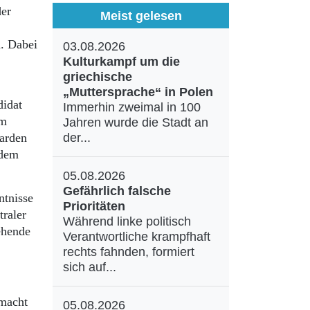
der
Meist gelesen
. Dabei
03.08.2026
Kulturkampf um die
griechische
„Muttersprache“ in Polen
didat
Immerhin zweimal in 100
im
Jahren wurde die Stadt an
iarden
der...
 dem
05.08.2026
Gefährlich falsche
ntnisse
Prioritäten
traler
Während linke politisch
ehende
Verantwortliche krampfhaft
rechts fahnden, formiert
sich auf...
macht
05.08.2026