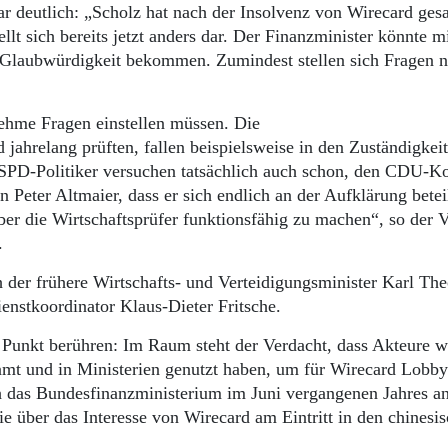
 deutlich: „Scholz hat nach der Insolvenz von Wirecard gesa
lt sich bereits jetzt anders dar. Der Finanzminister könnte mi
r Glaubwürdigkeit bekommen. Zumindest stellen sich Fragen 
ehme Fragen einstellen müssen. Die
 jahrelang prüften, fallen beispielsweise in den Zuständigkei
 SPD-Politiker versuchen tatsächlich auch schon, den CDU-K
n Peter Altmaier, dass er sich endlich an der Aufklärung betei
er die Wirtschaftsprüfer funktionsfähig zu machen“, so der V
.
 der frühere Wirtschafts- und Verteidigungsminister Karl Th
nstkoordinator Klaus-Dieter Fritsche.
 Punkt berühren: Im Raum steht der Verdacht, dass Akteure w
amt und in Ministerien genutzt haben, um für Wirecard Lobb
ich das Bundesfinanzministerium im Juni vergangenen Jahres a
e über das Interesse von Wirecard am Eintritt in den chinesi