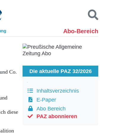
Abo-Bereich
ung
Kontakt
Impressum
Datenschutz
SUCHEN
Die aktuelle PAZ 32/2026
 und Co.
Inhaltsverzeichnis
 und
E-Paper
Abo Bereich
ich diese
PAZ abonnieren
alition