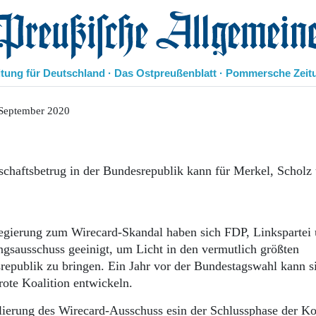
eußische Allgemeine Zeitung
itung für Deutschland · Das Ostpreußenblatt · Pommersche Zeit
Politik
 September 2020
Kultur
Wirtschaft
Panorama
chaftsbetrug in der Bundesrepublik kann für Merkel, Scholz
Gesellschaft
Leben
Geschichte
Ostpreußen
egierung zum Wirecard-Skandal haben sich FDP, Linkspartei
Pommern
gsausschuss geeinigt, um Licht in den vermutlich größten
Berlin-Brandenburg
republik zu bringen. Ein Jahr vor der Bundestagswahl kann s
Schlesien
Danzig und Westpreußen
ote Koalition entwickeln.
Bücher
erung des Wirecard-Ausschuss esin der Schlussphase der Ko