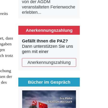
von der AGDM
veranstalteten Ferienwoche
erlebten...
reits
Anerkennungszahlung
et, dass
Gefällt Ihnen die PAZ?
Angaben
Dann unterstützen Sie uns
gen
gern mit einer
ch trotz
Anerkennungszahlung
uchung
sen der
Bücher im Gespräch
 des