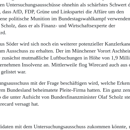
ten Untersuchungsausschüsse ohnehin als schärfstes Schwert 
, dass AfD, FDP, Grüne und Linkspartei die Affäre um den
mmene politische Munition im Bundestagswahlkampf verwenden
cholz, dass er als Finanz- und Wirtschaftsexperte der
rd.
s Söder wird sich noch ein weiterer potenzieller Kanzlerkan
zum Ausschuss zu erhalten. Der im Münchener Vorort Aschhe
0 zunächst mutmaßliche Luftbuchungen in Höhe von 1,9 Mill
ernehmen Insolvenz an. Mittlerweile flog Wirecard auch aus
gelistet war.
ungsausschuss mit der Frage beschäftigen wird, welche Erken
em Bundesland beheimatete Pleite-Firma hatten. Ein ganz zen
b die unter Aufsicht von Bundesfinanzminister Olaf Scholz st
recard versagt hat.
didaten mit dem Untersuchungsausschuss zukommen könnte, 