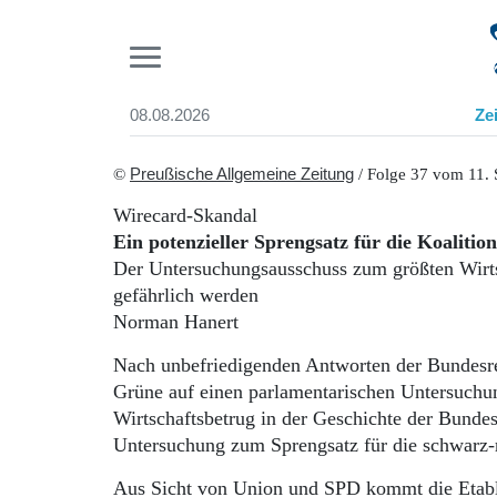
Pr
08.08.2026
Ze
Suchen und finden
Start
©
Preußische Allgemeine Zeitung
/ Folge 37 vom 11.
Wer wir sind
Wirecard-Skandal
Aktuelle Ausgabe
Ein potenzieller Sprengsatz für die Koalition
Abonnenten-Login
Der Untersuchungsausschuss zum größten Wirts
Abonnent werden
gefährlich werden
Abo Prämien
Norman Hanert
Archiv
Mediadaten
Nach unbefriedigenden Antworten der Bundesr
Grüne auf einen parlamentarischen Untersuchun
Wirtschaftsbetrug in der Geschichte der Bundes
Untersuchung zum Sprengsatz für die schwarz-r
Aus Sicht von Union und SPD kommt die Etabli