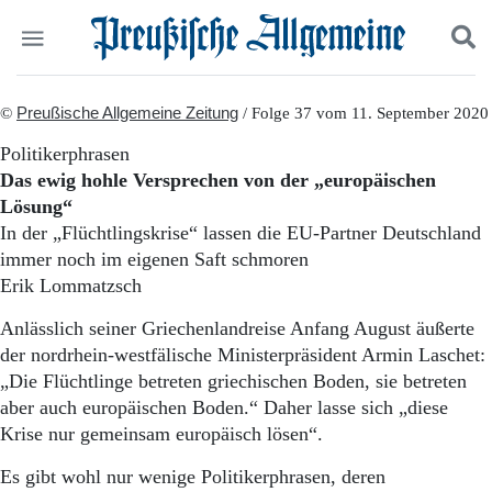
Politik
©
Preußische Allgemeine Zeitung
Suchen und finden
/ Folge 37 vom 11. September 2020
Kultur
Politikerphrasen
Wirtschaft
Das ewig hohle Versprechen von der „europäischen
Panorama
Lösung“
Gesellschaft
In der „Flüchtlingskrise“ lassen die EU-Partner Deutschland
Leben
immer noch im eigenen Saft schmoren
Geschichte
Ostpreußen
Erik Lommatzsch
Pommern
Anlässlich seiner Griechenlandreise Anfang August äußerte
Berlin-Brandenburg
der nordrhein-westfälische Ministerpräsident Armin Laschet:
Schlesien
Danzig und Westpreußen
„Die Flüchtlinge betreten griechischen Boden, sie betreten
Bücher
aber auch europäischen Boden.“ Daher lasse sich „diese
Krise nur gemeinsam europäisch lösen“.
Start
Wer wir sind
Es gibt wohl nur wenige Politikerphrasen, deren