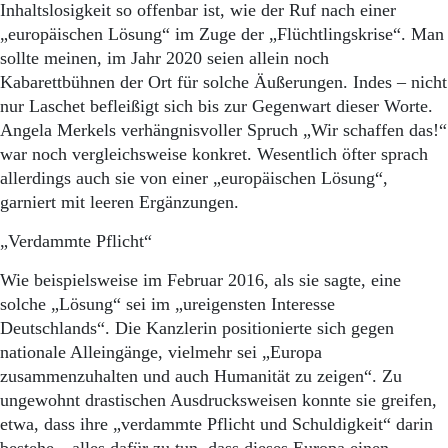
Aktuelle Ausgabe
Inhaltslosigkeit so offenbar ist, wie der Ruf nach einer
Abonnenten-Login
„europäischen Lösung“ im Zuge der „Flüchtlingskrise“. Man
Abonnent werden
sollte meinen, im Jahr 2020 seien allein noch
Abo Prämien
Kabarettbühnen der Ort für solche Äußerungen. Indes – nicht
Archiv
nur Laschet befleißigt sich bis zur Gegenwart dieser Worte.
Mediadaten
Angela Merkels verhängnisvoller Spruch „Wir schaffen das!“
Kontakt
war noch vergleichsweise konkret. Wesentlich öfter sprach
Impressum
allerdings auch sie von einer „europäischen Lösung“,
Datenschutz
garniert mit leeren Ergänzungen.
„Verdammte Pflicht“
Wie beispielsweise im Februar 2016, als sie sagte, eine
solche „Lösung“ sei im „ureigensten Interesse
Deutschlands“. Die Kanzlerin positionierte sich gegen
nationale Alleingänge, vielmehr sei „Europa
zusammenzuhalten und auch Humanität zu zeigen“. Zu
ungewohnt drastischen Ausdrucksweisen konnte sie greifen,
etwa, dass ihre „verdammte Pflicht und Schuldigkeit“ darin