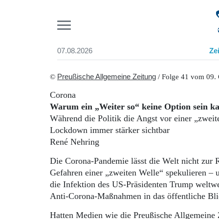
Pr
07.08.2026
Ze
Suchen und finden
Start
©
Preußische Allgemeine Zeitung
/ Folge 41 vom 09.
Wer wir sind
Corona
Aktuelle Ausgabe
Warum ein „Weiter so“ keine Option sein k
Abonnenten-Login
Während die Politik die Angst vor einer „zwei
Abonnent werden
Lockdown immer stärker sichtbar
Abo Prämien
René Nehring
Archiv
Mediadaten
Die Corona-Pandemie lässt die Welt nicht zur
Gefahren einer „zweiten Welle“ spekulieren – 
die Infektion des US-Präsidenten Trump weltwe
Anti-Corona-Maßnahmen in das öffentliche Bli
Hatten Medien wie die Preußische Allgemeine