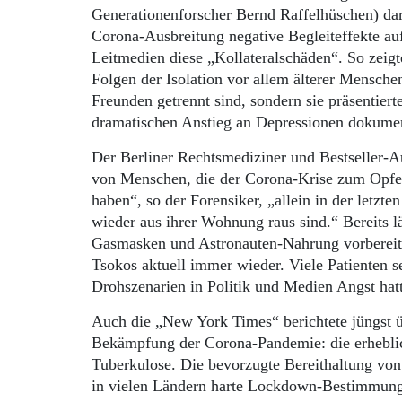
Generationenforscher Bernd Raffelhüschen) da
Corona-Ausbreitung negative Begleiteffekte au
Leitmedien diese „Kollateralschäden“. So zei
Folgen der Isolation vor allem älterer Mensch
Freunden getrennt sind, sondern sie präsentiert
dramatischen Anstieg an Depressionen dokume
Der Berliner Rechtsmediziner und Bestseller-A
von Menschen, die der Corona-Krise zum Opfer f
haben“, so der Forensiker, „allein in der let
wieder aus ihrer Wohnung raus sind.“ Bereits l
Gasmasken und Astronauten-Nahrung vorbereitet
Tsokos aktuell immer wieder. Viele Patienten 
Drohszenarien in Politik und Medien Angst hatt
Auch die „New York Times“ berichtete jüngst 
Bekämpfung der Corona-Pandemie: die erhebli
Tuberkulose. Die bevorzugte Bereithaltung vo
in vielen Ländern harte Lockdown-Bestimmung