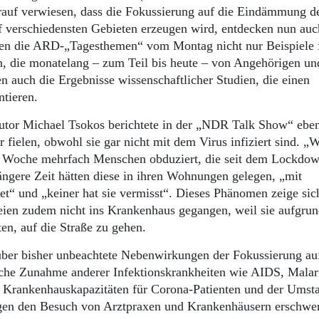
rauf verwiesen, dass die Fokussierung auf die Eindämmung d
f verschiedensten Gebieten erzeugen wird, entdecken nun auc
gten die ARD-„Tagesthemen“ vom Montag nicht nur Beispiele f
en, die monatelang – zum Teil bis heute – von Angehörigen un
en auch die Ergebnisse wissenschaftlicher Studien, die einen
ntieren.
utor Michael Tsokos berichtete in der „NDR Talk Show“ eben
ielen, obwohl sie gar nicht mit dem Virus infiziert sind. „W
zten Woche mehrfach Menschen obduziert, die seit dem Lockdow
ängere Zeit hätten diese in ihren Wohnungen gelegen, „mit
“ und „keiner hat sie vermisst“. Dieses Phänomen zeige sich
seien zudem nicht ins Krankenhaus gegangen, weil sie aufgrun
en, auf die Straße zu gehen.
über bisher unbeachtete Nebenwirkungen der Fokussierung au
che Zunahme anderer Infektionskrankheiten wie AIDS, Malar
n Krankenhauskapazitäten für Corona-Patienten und der Umsta
en den Besuch von Arztpraxen und Krankenhäusern erschwer