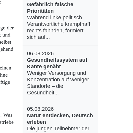
e
Gefährlich falsche
Prioritäten
Während linke politisch
Verantwortliche krampfhaft
lge der
rechts fahnden, formiert
k und
sich auf...
elbst
gehend
06.08.2026
Gesundheitssystem auf
Kante genäht
meinen
Weniger Versorgung und
ohne
Konzentration auf weniger
ftige
Standorte – die
t
Gesundheit...
05.08.2026
t. Was
Natur entdecken, Deutsch
etriebe
erleben
Die jungen Teilnehmer der
?