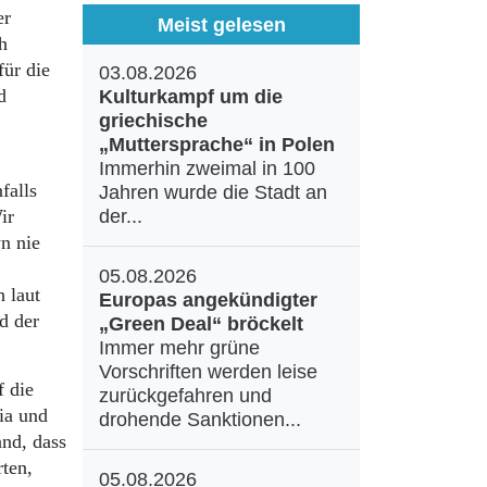
er
Meist gelesen
h
ür die
03.08.2026
d
Kulturkampf um die
griechische
„Muttersprache“ in Polen
Immerhin zweimal in 100
falls
Jahren wurde die Stadt an
ir
der...
n nie
05.08.2026
 laut
Europas angekündigter
d der
„Green Deal“ bröckelt
Immer mehr grüne
Vorschriften werden leise
f die
zurückgefahren und
ia und
drohende Sanktionen...
nd, dass
ten,
05.08.2026