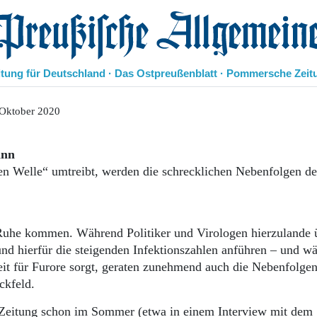
eußische Allgemeine Zeitung
itung für Deutschland · Das Ostpreußenblatt · Pommersche Zeit
Politik
 Oktober 2020
Kultur
Wirtschaft
ann
Panorama
ten Welle“ umtreibt, werden die schrecklichen Nebenfolgen de
Gesellschaft
Leben
Geschichte
Ostpreußen
 Ruhe kommen. Während Politiker und Virologen hierzulande 
Pommern
und hierfür die steigenden Infektionszahlen anführen – und w
Berlin-Brandenburg
it für Furore sorgt, geraten zunehmend auch die Nebenfolgen
Schlesien
Danzig und Westpreußen
ckfeld.
Bücher
 Zeitung schon im Sommer (etwa in einem Interview mit dem