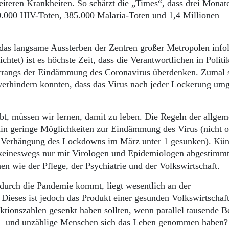
iteren Krankheiten. So schätzt die „Times“, dass drei Monat
0.000 HIV-Toten, 385.000 Malaria-Toten und 1,4 Millionen
 das langsame Aussterben der Zentren großer Metropolen info
htet) ist es höchste Zeit, dass die Verantwortlichen in Politi
orrangs der Eindämmung des Coronavirus überdenken. Zumal s
verhindern konnten, dass das Virus nach jeder Lockerung um
bt, müssen wir lernen, damit zu leben. Die Regeln der allge
in geringe Möglichkeiten zur Eindämmung des Virus (nicht 
r Verhängung des Lockdowns im März unter 1 gesunken). Kün
ineswegs nur mit Virologen und Epidemiologen abgestimm
n wie der Pflege, der Psychiatrie und der Volkswirtschaft.
 durch die Pandemie kommt, liegt wesentlich an der
 Dieses ist jedoch das Produkt einer gesunden Volkswirtschaf
ektionszahlen gesenkt haben sollten, wenn parallel tausende B
ist – und unzählige Menschen sich das Leben genommen haben