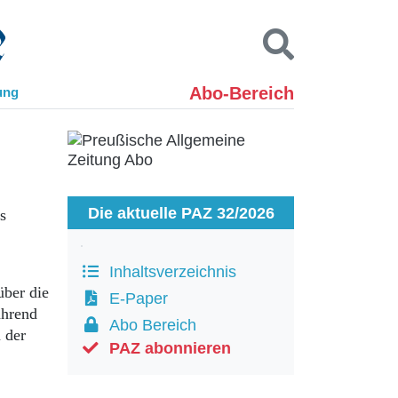
Abo-Bereich
ung
Kontakt
Impressum
Datenschutz
SUCHEN
Die aktuelle PAZ 32/2026
s
Inhaltsverzeichnis
über die
E-Paper
ährend
Abo Bereich
 der
PAZ abonnieren