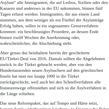
Aktuelle Ausgabe
Asylum“ alle Immigranten, die auf Lesbos, Sizilien oder den
Abonnenten-Login
Kanaren und anderswo in der EU ankommen, binnen fünf
Abonnent werden
Tagen erfasst werden. Immigranten, die aus einem Land
Abo Prämien
stammen, aus dem weniger als ein Fünftel der Asylanträge
Archiv
Erfolg haben, sollen in ein sogenanntes Grenzverfahren
Mediadaten
kommen: ein beschleunigtes Prozedere, an dessen Ende
Kontakt
binnen zwölf Wochen die Anerkennung oder,
Impressum
wahrscheinlicher, die Abschiebung steht.
Datenschutz
Aber genau das beinhaltete bereits der gescheiterte
EU/Türkei-Deal von 2016. Damals sollten die Abgelehnten
zurück in die Türkei gebracht werden, aber von den
Hundertausenden neuen Asylsuchern auf den griechischen
Inseln hat man nur knapp 1000 in die Türkei
zurückgeschickt, weil auch bei den Schnellverfahren alle
Instanzenwege offenstehen und sich so die Asylverfahren in
die Länge schieben.
Das neue Reformpaket, das auf Tempo und Härte setzt,