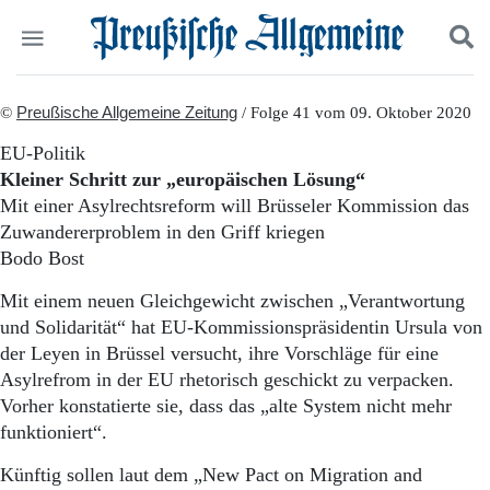
Politik
©
Preußische Allgemeine Zeitung
Suchen und finden
/ Folge 41 vom 09. Oktober 2020
Kultur
EU-Politik
Wirtschaft
Kleiner Schritt zur „europäischen Lösung“
Panorama
Mit einer Asylrechtsreform will Brüsseler Kommission das
Gesellschaft
Zuwandererproblem in den Griff kriegen
Leben
Bodo Bost
Geschichte
Ostpreußen
Mit einem neuen Gleichgewicht zwischen „Verantwortung
Pommern
und Solidarität“ hat EU-Kommissionspräsidentin Ursula von
Berlin-Brandenburg
der Leyen in Brüssel versucht, ihre Vorschläge für eine
Schlesien
Danzig und Westpreußen
Asylrefrom in der EU rhetorisch geschickt zu verpacken.
Bücher
Vorher konstatierte sie, dass das „alte System nicht mehr
funktioniert“.
Start
Wer wir sind
Künftig sollen laut dem „New Pact on Migration and