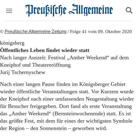
Politik
©
Preußische Allgemeine Zeitung
Suchen und finden
/ Folge 41 vom 09. Oktober 2020
Kultur
königsberg
Wirtschaft
Öffentliches Leben findet wieder statt
Panorama
Nach langer Auszeit: Festival „Amber Weekend“ auf dem
Gesellschaft
Kneiphof und Theatereröffnung
Leben
Jurij Tschernyschew
Geschichte
Ostpreußen
Nach einer langen Pause finden im Königsberger Gebiet
Pommern
wieder öffentliche Veranstaltungen statt. Vor Kurzem wurde
Berlin-Brandenburg
der Kneiphof nach einer umfassenden Neugestaltung wieder
Schlesien
Danzig und Westpreußen
für Besucher freigegeben. Dort fand als erste Veranstaltung
Bücher
das „Amber Weekend“ (Bernsteinwochenende) statt. Es ist
das größte Fest, mit dem für eines der wichtigsten Symbole
Start
der Region – den Sonnenstein – geworben wird.
Wer wir sind