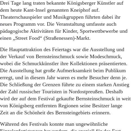
Aktuelle Ausgabe
Drei Tage lang traten bekannte Königsberger Künstler auf
Abonnenten-Login
dem heute Kant-Insel genannten Kneiphof auf.
Abonnent werden
Theaterschauspieler und Musikgruppen führten dabei ihr
Abo Prämien
neues Programm vor. Die Veranstaltung umfasste auch
Archiv
pädagogische Aktivitäten für Kinder, Sportwettbewerbe und
Mediadaten
einen „Street Food“ (Straßenessen)-Markt.
Kontakt
Die Hauptattraktion des Feiertags war die Ausstellung und
Impressum
der Verkauf von Bernsteinschmuck sowie Modeschmuck,
Datenschutz
wobei die Schmuckkünstler ihre Kollektionen präsentierten.
Die Ausstellung hat große Aufmerksamkeit beim Publikum
erregt, und in diesem Jahr waren es mehr Besucher denn je.
Die Schließung der Grenzen führte zu einem starken Anstieg
der Zahl russischer Touristen in Nordostpreußen. Deshalb
wird der auf dem Festival gekaufte Bernsteinschmuck in weit
von Königsberg entfernten Regionen seine Besitzer lange
Zeit an die Schönheit des Bernsteingebiets erinnern.
Während des Festivals konnte man ungewöhnliche