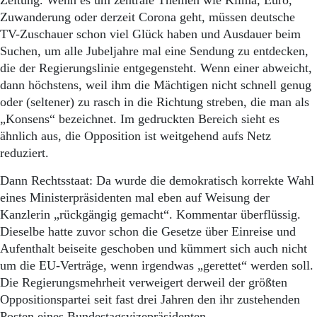
Zeitung. Wenn es um zentrale Themen wie Klima, Euro,
Zuwanderung oder derzeit Corona geht, müssen deutsche
TV-Zuschauer schon viel Glück haben und Ausdauer beim
Suchen, um alle Jubeljahre mal eine Sendung zu entdecken,
die der Regierungslinie entgegensteht. Wenn einer abweicht,
dann höchstens, weil ihm die Mächtigen nicht schnell genug
oder (seltener) zu rasch in die Richtung streben, die man als
„Konsens“ bezeichnet. Im gedruckten Bereich sieht es
ähnlich aus, die Opposition ist weitgehend aufs Netz
reduziert.
Dann Rechtsstaat: Da wurde die demokratisch korrekte Wahl
eines Ministerpräsidenten mal eben auf Weisung der
Kanzlerin „rückgängig gemacht“. Kommentar überflüssig.
Dieselbe hatte zuvor schon die Gesetze über Einreise und
Aufenthalt beiseite geschoben und kümmert sich auch nicht
um die EU-Verträge, wenn irgendwas „gerettet“ werden soll.
Die Regierungsmehrheit verweigert derweil der größten
Oppositionspartei seit fast drei Jahren den ihr zustehenden
Posten eines Bundestagsvizepräsidenten.