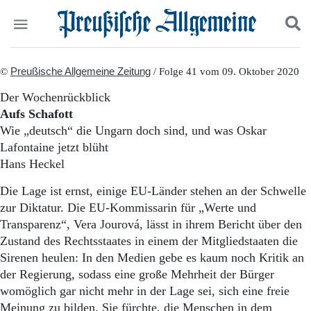
Politik
©
Preußische Allgemeine Zeitung
Suchen und finden
/ Folge 41 vom 09. Oktober 2020
Kultur
Der Wochenrückblick
Wirtschaft
Aufs Schafott
Panorama
Wie „deutsch“ die Ungarn doch sind, und was Oskar
Gesellschaft
Lafontaine jetzt blüht
Leben
Hans Heckel
Geschichte
Ostpreußen
Die Lage ist ernst, einige EU-Länder stehen an der Schwelle
Pommern
zur Diktatur. Die EU-Kommissarin für „Werte und
Berlin-Brandenburg
Transparenz“, Vera Jourová, lässt in ihrem Bericht über den
Schlesien
Danzig und Westpreußen
Zustand des Rechtsstaates in einem der Mitgliedstaaten die
Bücher
Sirenen heulen: In den Medien gebe es kaum noch Kritik an
der Regierung, sodass eine große Mehrheit der Bürger
Start
womöglich gar nicht mehr in der Lage sei, sich eine freie
Wer wir sind
Meinung zu bilden. Sie fürchte, die Menschen in dem