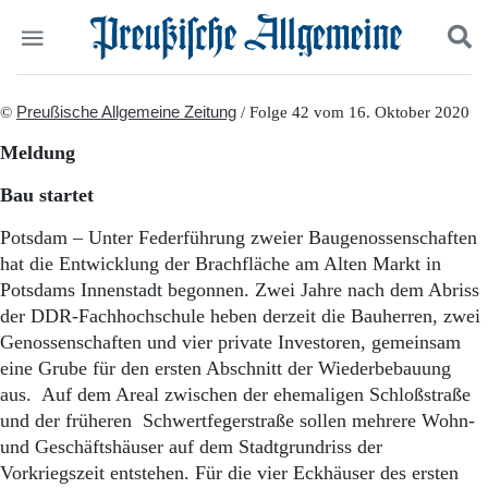
Politik
©
Preußische Allgemeine Zeitung
Suchen und finden
/ Folge 42 vom 16. Oktober 2020
Kultur
Meldung
Wirtschaft
Panorama
Bau startet
Gesellschaft
Leben
Potsdam – Unter Federführung zweier Baugenossenschaften
Geschichte
hat die Entwicklung der Brachfläche am Alten Markt in
Ostpreußen
Potsdams Innenstadt begonnen. Zwei Jahre nach dem Abriss
Pommern
der DDR-Fachhochschule heben derzeit die Bauherren, zwei
Berlin-Brandenburg
Genossenschaften und vier private Investoren, gemeinsam
Schlesien
eine Grube für den ersten Abschnitt der Wiederbebauung
Danzig und Westpreußen
aus. Auf dem Areal zwischen der ehemaligen Schloßstraße
Bücher
und der früheren Schwertfegerstraße sollen mehrere Wohn-
Start
und Geschäftshäuser auf dem Stadtgrundriss der
Wer wir sind
Vorkriegszeit entstehen. Für die vier Eckhäuser des ersten