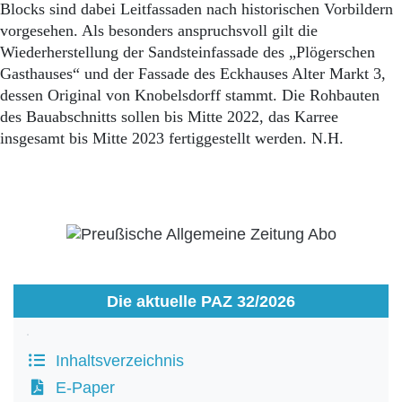
Aktuelle Ausgabe
Blocks sind dabei Leitfassaden nach historischen Vorbildern
Abonnenten-Login
vorgesehen. Als besonders anspruchsvoll gilt die
Abonnent werden
Wiederherstellung der Sandsteinfassade des „Plögerschen
Abo Prämien
Gasthauses“ und der Fassade des Eckhauses Alter Markt 3,
Archiv
dessen Original von Knobelsdorff stammt. Die Rohbauten
Mediadaten
des Bauabschnitts sollen bis Mitte 2022, das Karree
Kontakt
insgesamt bis Mitte 2023 fertiggestellt werden. N.H.
Impressum
Datenschutz
Die aktuelle PAZ 32/2026
Inhaltsverzeichnis
E-Paper