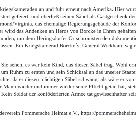
kriegskameraden an und fuhr erneut nach Amerika. Hier wurd
ert gefeiert, und überließ seinen Säbel als Gastgeschenk de
chmond/Virginia, das ehemalige Regierungsgebäude der Konföd
er wird das Andenken an Heros von Borcke in Ehren gehalten
stunden, um dem Heringsdorfer Ortschronisten den dokumenti
u lassen. Ein Kriegskamerad Borcke´s, General Wickham, sagt
Sie sehen, es war kein Kind, das diesen Säbel trug. Wohl eri
, um Ruhm zu ernten und sein Schicksal an das unserer Staate
chte, da er diesen mächtigen Säbel schwang, als wäre er von
er Mann wieder und immer wieder seine Pflicht getan hat, stet
. Kein Soldat der konföderierten Armee tat gewissenhafter sei
Förderverein Pommersche Heimat e.V., https://pommerscheheim