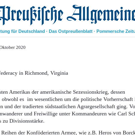
eußische Allgemeine Zeitung
itung für Deutschland · Das Ostpreußenblatt · Pommersche Zeit
Politik
 Oktober 2020
Kultur
Wirtschaft
Panorama
deracy in Richmond, Virginia
Gesellschaft
Leben
Geschichte
sten Amerikas der amerikanische Sezessionskrieg, dessen
Ostpreußen
, obwohl es im wesentlichen um die politische Vorherrschaft 
Pommern
 und der tradierten südstaatlichen Agrargesellschaft ging. V
Berlin-Brandenburg
Einwanderer und Freiwillige unter Kommandeuren wie Carl Sc
Schlesien
Danzig und Westpreußen
s zu Divisionsstärke.
Bücher
 Reihen der Konföderierten Armee, wie z.B. Heros von Borc