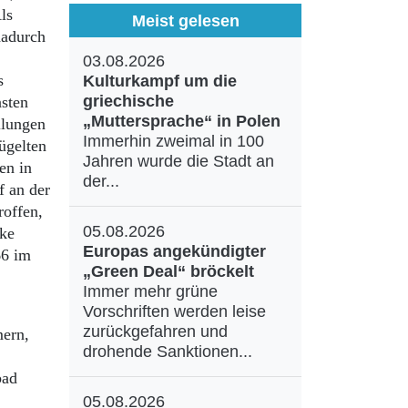
ls
Meist gelesen
dadurch
03.08.2026
s
Kulturkampf um die
griechische
nsten
„Muttersprache“ in Polen
llungen
Immerhin zweimal in 100
ügelten
Jahren wurde die Stadt an
en in
der...
f an der
roffen,
05.08.2026
cke
Europas angekündigter
66 im
„Green Deal“ bröckelt
Immer mehr grüne
Vorschriften werden leise
zurückgefahren und
mern,
drohende Sanktionen...
bad
05.08.2026