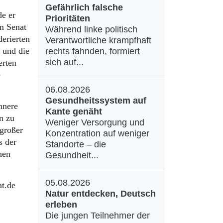
Gefährlich falsche
e er
Prioritäten
m Senat
Während linke politisch
erierten
Verantwortliche krampfhaft
 und die
rechts fahnden, formiert
sich auf...
erten
e
06.08.2026
Gesundheitssystem auf
nnere
Kante genäht
n zu
Weniger Versorgung und
 großer
Konzentration auf weniger
s der
Standorte – die
nen
Gesundheit...
05.08.2026
at.de
Natur entdecken, Deutsch
erleben
Die jungen Teilnehmer der