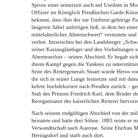
Spross einer seinerzeit auch auf Usedom in M
Offizier im Königlich Preußischen Garde-Küras
bekannt, dass ihm der zur Uniform gehörige Pal
längeren Säbel anfertigen ließ, in dem bei ein
mittelalterliches Ahnenschwert“ vermutete und
verbot. Inzwischen bei den Landsberger „Schw
seiner Kasinogläubiger und den Vorhaltungen s
Abenteuerlust – seinen Abschied. Er begab sic
ihrem Kampf gegen die Yankees zu unterstützen.
Seite des Reitergenerals Stuart wurde Heros v
die sich in seiner Lunge festsetzte und mit da
kehrte hochdekoriert nach Preußen zurück – ge
Stab des Prinzen Friedrich Karl, dem Bruder de
Reorganisator der kaiserlichen Reiterei hervorz
Nach seinem endgültigen Abschied von der mili
heiratete und hatte drei Söhne. 1883 reiste er
Verwandtschaft nach Auerose. Seine Ehefrau Ma
Heringsdorf und starb auch dort.