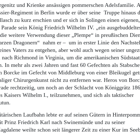
orgenitz und Krienke ansässigen pommerschen Adelsfamilie. A
sier-Regiment in Berlin wurde er über seine Truppe hinaus 
lasch zu kurz erschien und er sich in Solingen einen eigenen,
er Parade sein König Friedrich Wilhelm IV. „ein ausgebuddelte
 die weitere Verwendung dieser „Plempe“ in preußischen Die
arzen Dragonern“ nahm er – um in erster Linie den Nachste
eines Vaters zu entgehen, aber wohl auch wegen seiner ungez
h nach Richmond in Virginia, um die amerikanischen Südstaat
 In mehr als zwei Jahren und fast 60 Gefechten als Stabsche
on Borcke im Gefecht von Middleburg von einer Bleikugel get
maliger Chirurgenkunst nicht zu entfernen war. Heros von Bor
rade rechtzeitig, um noch an der Schlacht von Königgrätz 18
s Kaisers Wilhelm I., teilzunehmen, und sich als taktischer
utun.
tärischen Laufbahn lebte er auf seinen Gütern in Hinterpom
 mit Prinz Friedrich Karl nach Swinemünde und zu seiner
gdalene weilte schon seit längerer Zeit zu einer Kur im See