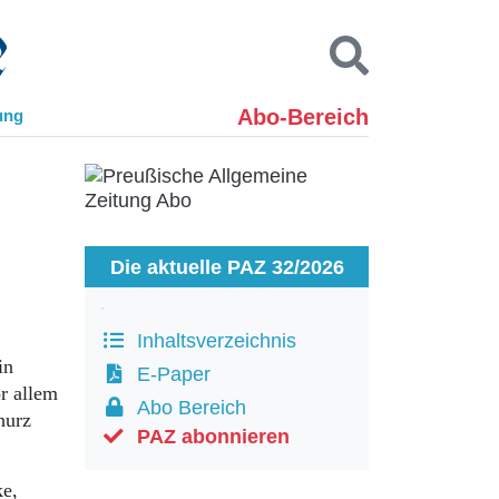
Abo-Bereich
ung
Kontakt
Impressum
Datenschutz
SUCHEN
Die aktuelle PAZ 32/2026
Inhaltsverzeichnis
in
E-Paper
or allem
Abo Bereich
hurz
PAZ abonnieren
ke,