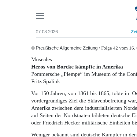
Pr
07.08.2026
Ze
Suchen und finden
Start
©
Preußische Allgemeine Zeitung
/ Folge 42 vom 16.
Wer wir sind
Museales
Aktuelle Ausgabe
Heros von Borcke kämpfte in Amerika
Abonnenten-Login
Pommersche „Plempe“ im Museum of the Confe
Abonnent werden
Fritz Spalink
Abo Prämien
Archiv
Vor 150 Jahren, von 1861 bis 1865, tobte im O
Mediadaten
vordergründiges Ziel die Sklavenbefreiung war
Amerika zwischen dem industrialisierten Norden
auf Seiten der Nordstaaten bildeten deutsche 
oder Friedrich Hecker militärische Einheiten bi
Weniger bekannt sind deutsche Kämpfer in den