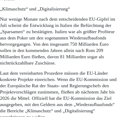
Aktuelle Ausgabe
Abonnenten-Login
„Klimaschutz“ und „Digitalisierung“
Abonnent werden
Abo Prämien
Nur wenige Monate nach dem entscheidenden EU-Gipfel im
Archiv
Juli scheint die Entwicklung in Italien die Befürchtung der
Mediadaten
„Sparsamen“ zu bestätigten. Italien war als größter Profiteur
aus dem Poker um den sogenannten Wiederaufbaufonds
Kontakt
hervorgegangen. Von den insgesamt 750 Milliarden Euro
Impressum
sollen in den kommenden Jahren allein nach Rom 209
Datenschutz
Milliarden Euro fließen, davon 81 Milliarden sogar als
nichtrückzahlbare Zuschüsse.
Laut dem vereinbarten Prozedere müssen die EU-Länder
konkrete Projekte einreichen. Wenn die EU-Kommission und
der Europäische Rat der Staats- und Regierungschefs den
Projektvorschlägen zustimmen, fließen ab nächstem Jahr bis
2026 die Mittel. Offiziell hat die EU-Kommission das Ziel
ausgegeben, mit den Geldern aus dem „Wiederaufbaufonds“
die Bereiche „Klimaschutz“ und „Digitalisierung“