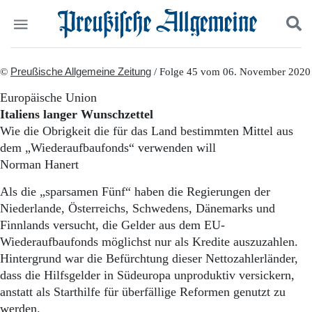
Politik
©
Preußische Allgemeine Zeitung
Suchen und finden
/ Folge 45 vom 06. November 2020
Kultur
Europäische Union
Wirtschaft
Italiens langer Wunschzettel
Panorama
Wie die Obrigkeit die für das Land bestimmten Mittel aus
Gesellschaft
dem „Wiederaufbaufonds“ verwenden will
Leben
Norman Hanert
Geschichte
Ostpreußen
Als die „sparsamen Fünf“ haben die Regierungen der
Pommern
Niederlande, Österreichs, Schwedens, Dänemarks und
Berlin-Brandenburg
Finnlands versucht, die Gelder aus dem EU-
Schlesien
Danzig und Westpreußen
Wiederaufbaufonds möglichst nur als Kredite auszuzahlen.
Bücher
Hintergrund war die Befürchtung dieser Nettozahlerländer,
dass die Hilfsgelder in Südeuropa unproduktiv versickern,
Start
anstatt als Starthilfe für überfällige Reformen genutzt zu
Wer wir sind
werden.