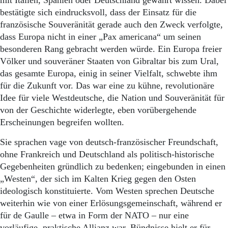
mit Italien, Spanien oder Deutschland gewahrt wissen. Dabei
bestätigte sich eindrucksvoll, dass der Einsatz für die
französische Souveränität gerade auch den Zweck verfolgte,
dass Europa nicht in einer „Pax americana“ um seinen
besonderen Rang gebracht werden würde. Ein Europa freier
Völker und souveräner Staaten von Gibraltar bis zum Ural,
das gesamte Europa, einig in seiner Vielfalt, schwebte ihm
für die Zukunft vor. Das war eine zu kühne, revolutionäre
Idee für viele Westdeutsche, die Nation und Souveränität für
von der Geschichte widerlegte, eben vorübergehende
Erscheinungen begreifen wollten.
Sie sprachen vage von deutsch-französischer Freundschaft,
ohne Frankreich und Deutschland als politisch-historische
Gegebenheiten gründlich zu bedenken; eingebunden in einen
„Westen“, der sich im Kalten Krieg gegen den Osten
ideologisch konstituierte. Vom Westen sprechen Deutsche
weiterhin wie von einer Erlösungsgemeinschaft, während er
für de Gaulle – etwa in Form der NATO – nur eine
vorläufige, praktische Allianz war. Bündnisse hielt er für