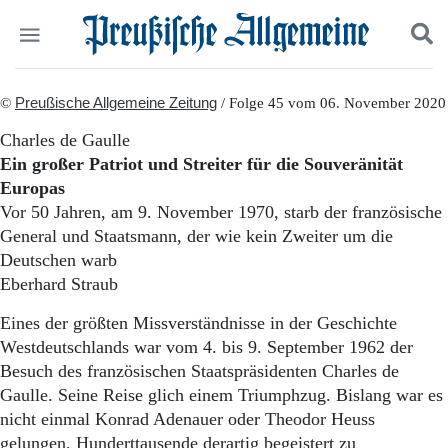
Politik
©
Preußische Allgemeine Zeitung
Suchen und finden
/ Folge 45 vom 06. November 2020
Kultur
Charles de Gaulle
Wirtschaft
Ein großer Patriot und Streiter für die Souveränität
Panorama
Europas
Gesellschaft
Vor 50 Jahren, am 9. November 1970, starb der französische
Leben
General und Staatsmann, der wie kein Zweiter um die
Geschichte
Ostpreußen
Deutschen warb
Pommern
Eberhard Straub
Berlin-Brandenburg
Eines der größten Missverständnisse in der Geschichte
Schlesien
Danzig und Westpreußen
Westdeutschlands war vom 4. bis 9. September 1962 der
Bücher
Besuch des französischen Staatspräsidenten Charles de
Gaulle. Seine Reise glich einem Triumphzug. Bislang war es
Start
nicht einmal Konrad Adenauer oder Theodor Heuss
Wer wir sind
gelungen, Hunderttausende derartig begeistert zu