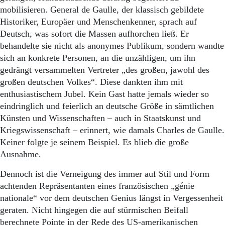
Aktuelle Ausgabe
mobilisieren. General de Gaulle, der klassisch gebildete
Abonnenten-Login
Historiker, Europäer und Menschenkenner, sprach auf
Abonnent werden
Deutsch, was sofort die Massen aufhorchen ließ. Er
Abo Prämien
Archiv
behandelte sie nicht als anonymes Publikum, sondern wandte
Mediadaten
sich an konkrete Personen, an die unzähligen, um ihn
gedrängt versammelten Vertreter „des großen, jawohl des
Kontakt
großen deutschen Volkes“. Diese dankten ihm mit
Impressum
enthusiastischem Jubel. Kein Gast hatte jemals wieder so
Datenschutz
eindringlich und feierlich an deutsche Größe in sämtlichen
Künsten und Wissenschaften – auch in Staatskunst und
Kriegswissenschaft – erinnert, wie damals Charles de Gaulle.
Keiner folgte je seinem Beispiel. Es blieb die große
Ausnahme.
Dennoch ist die Verneigung des immer auf Stil und Form
achtenden Repräsentanten eines französischen „génie
nationale“ vor dem deutschen Genius längst in Vergessenheit
geraten. Nicht hingegen die auf stürmischen Beifall
berechnete Pointe in der Rede des US-amerikanischen