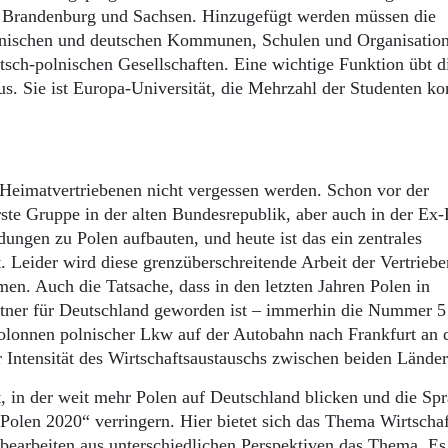
Brandenburg und Sachsen. Hinzugefügt werden müssen die
olnischen und deutschen Kommunen, Schulen und Organisatio
tsch-polnischen Gesellschaften. Eine wichtige Funktion übt d
aus. Sie ist Europa-Universität, die Mehrzahl der Studenten k
Heimatvertriebenen nicht vergessen werden. Schon vor der
rste Gruppe in der alten Bundesrepublik, aber auch in der E
ungen zu Polen aufbauten, und heute ist das ein zentrales
. Leider wird diese grenzüberschreitende Arbeit der Vertrieb
n. Auch die Tatsache, dass in den letzten Jahren Polen in
artner für Deutschland geworden ist – immerhin die Nummer 5
lonnen polnischer Lkw auf der Autobahn nach Frankfurt an 
r Intensität des Wirtschaftsaustauschs zwischen beiden Länder
, in der weit mehr Polen auf Deutschland blicken und die Sp
Polen 2020“ verringern. Hier bietet sich das Thema Wirtschaf
bearbeiten aus unterschiedlichen Perspektiven das Thema. Es