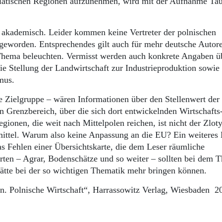
asiatischen Regionen aufzunehmen, wird mit der Aufnahme Ta
 akademisch. Leider kommen keine Vertreter der polnischen
 geworden. Entsprechendes gilt auch für mehr deutsche Autore
 Thema beleuchten. Vermisst werden auch konkrete Angaben ü
ie Stellung der Landwirtschaft zur Industrieproduktion sowi
smus.
ie Zielgruppe – wären Informationen über den Stellenwert der
 Grenzbereich, über die sich dort entwickelnden Wirtschafts
ionen, die weit nach Mittelpolen reichen, ist nicht der Zloty
ittel. Warum also keine Anpassung an die EU? Ein weiteres D
as Fehlen einer Übersichtskarte, die dem Leser räumliche
arten – Agrar, Bodenschätze und so weiter – sollten bei dem 
hätte bei der so wichtigen Thematik mehr bringen können.
en. Polnische Wirtschaft“, Harrassowitz Verlag, Wiesbaden 2