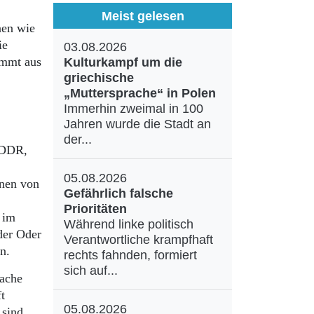
Meist gelesen
nen wie
ie
03.08.2026
ommt aus
Kulturkampf um die
griechische
„Muttersprache“ in Polen
Immerhin zweimal in 100
Jahren wurde die Stadt an
der...
x-DDR,
05.08.2026
enen von
Gefährlich falsche
Prioritäten
 im
Während linke politisch
der Oder
Verantwortliche krampfhaft
n.
rechts fahnden, formiert
sich auf...
rache
t
05.08.2026
 sind