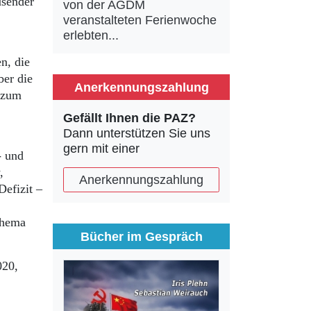
usender
von der AGDM
veranstalteten Ferienwoche
erlebten...
n, die
ber die
Anerkennungszahlung
e zum
Gefällt Ihnen die PAZ?
Dann unterstützen Sie uns
gern mit einer
- und
,
Anerkennungszahlung
efizit –
Thema
Bücher im Gespräch
020,