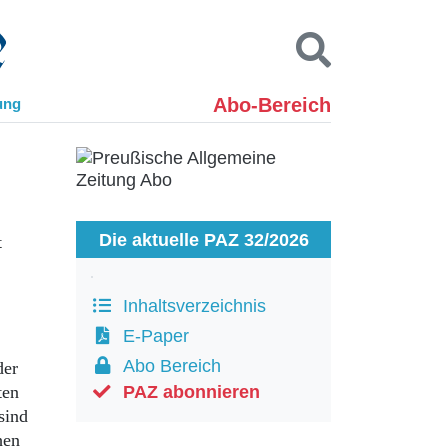
Abo-Bereich
ung
Kontakt
Impressum
Datenschutz
SUCHEN
Die aktuelle PAZ 32/2026
t
Inhaltsverzeichnis
E-Paper
Abo Bereich
der
ten
PAZ abonnieren
sind
hen