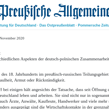
eußische Allgemeine Zeitung
itung für Deutschland · Das Ostpreußenblatt · Pommersche Zeit
Politik
 November 2020
Kultur
Wirtschaft
t
Panorama
chiedlichen Aspekten der deutsch-polnischen Zusammenarbei
Gesellschaft
Leben
Geschichte
 des 18. Jahrhunderts im preußisch-russischen Teilungsgebiet
Ostpreußen
Faulheit, Armut oder Rückständigkeit.
Pommern
Berlin-Brandenburg
f bei einigen hält angesichts der Tatsache, dass seit Öffnung 
Schlesien
utschland leben und arbeiten. Sie sind nicht nur in sogenann
Danzig und Westpreußen
n auch Ärzte, Anwälte, Kaufleute, Handwerker und viele mehr 
Bücher
nders ausgeprägt sind die Wirtschaftskontakte in der grenzna