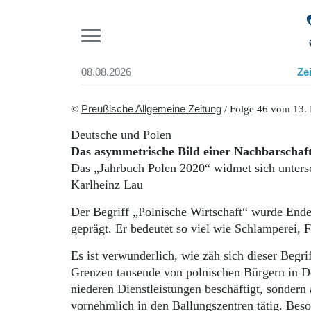
Pr
08.08.2026
Ze
Suchen und finden
Start
©
Preußische Allgemeine Zeitung
/ Folge 46 vom 13.
Wer wir sind
Deutsche und Polen
Aktuelle Ausgabe
Das asymmetrische Bild einer Nachbarschaf
Abonnenten-Login
Das „Jahrbuch Polen 2020“ widmet sich unters
Abonnent werden
Karlheinz Lau
Abo Prämien
Archiv
Der Begriff „Polnische Wirtschaft“ wurde Ende
Mediadaten
geprägt. Er bedeutet so viel wie Schlamperei, 
Es ist verwunderlich, wie zäh sich dieser Begrif
Grenzen tausende von polnischen Bürgern in De
niederen Dienstleistungen beschäftigt, sonder
vornehmlich in den Ballungszentren tätig. Beso