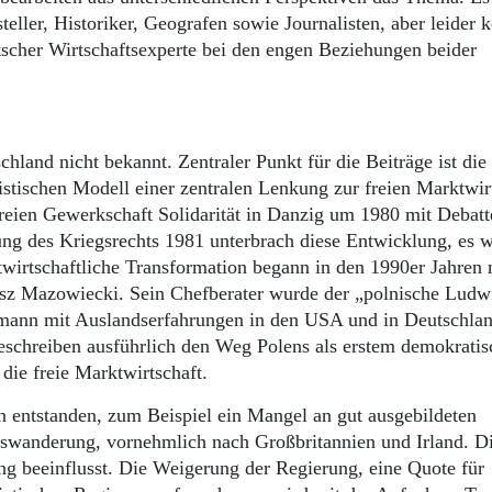
teller, Historiker, Geografen sowie Journalisten, aber leider k
utscher Wirtschaftsexperte bei den engen Beziehungen beider
hland nicht bekannt. Zentraler Punkt für die Beiträge ist die
tischen Modell einer zentralen Lenkung zur freien Marktwirt
reien Gewerkschaft Solidarität in Danzig um 1980 mit Debatt
ng des Kriegsrechts 1981 unterbrach diese Entwicklung, es w
wirtschaftliche Transformation begann in den 1990er Jahren
usz Mazowiecki. Sein Chefberater wurde der „polnische Ludw
hmann mit Auslandserfahrungen in den USA und in Deutschlan
eschreiben ausführlich den Weg Polens als erstem demokrati
 die freie Marktwirtschaft.
en entstanden, zum Beispiel ein Mangel an gut ausgebildeten
uswanderung, vornehmlich nach Großbritannien und Irland. Di
ng beeinflusst. Die Weigerung der Regierung, eine Quote für